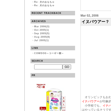
・
Re: 犬のおもちゃ
・
Re: 犬のおもちゃ
RECENT TRACKBACK
Mar 02, 2006
イヌバウアー？
ARCHIVES
・
Mar 2006(3)
・
Oct 2005(1)
・
Sep 2005(5)
・
Aug 2005(8)
・
Jul 2005(1)
LINK
・
COWDOG～コーギー館～
SEARCH
PR
オリンピックもおわ
イナバウアー
が印象
小学校でも、
イナ
はやっているそうで