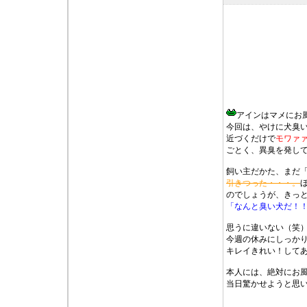
アインはマメにお
今回は、やけに犬臭
近づくだけで
モワァ
ごとく、異臭を発し
飼い主だかた、まだ
引きつった・・・。
のでしょうが、きっ
「なんと臭い犬だ！
思うに違いない（笑
今週の休みにしっか
キレイきれい！して
本人には、絶対にお
当日驚かせようと思