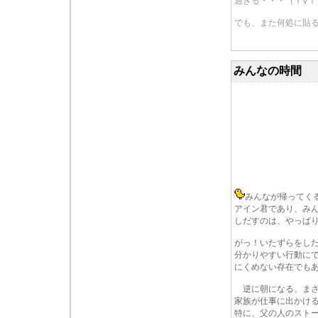
過ぎる・・・（Ｔ∀Ｔ
でも、また何処に貼
みんなの時間
みんなが帰ってく
アイン君であり、み
しだすのは、やっぱ
がっ！いたずらをし
分かりやすい行動に
にくめない存在でも
逆に朝になる、まさ
家族が仕事に出かけ
特に、父の人のスト