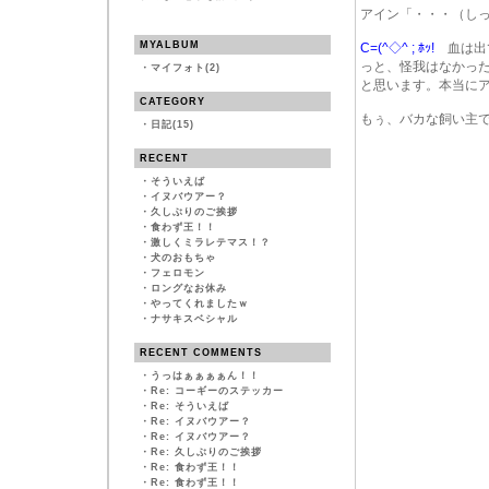
アイン「・・・（し
MYALBUM
C=(^◇^ ; ﾎｯ!
血は出
っと、怪我はなかっ
・
マイフォト(2)
と思います。本当に
CATEGORY
もぅ、バカな飼い主
・
日記(15)
RECENT
・
そういえば
・
イヌバウアー？
・
久しぶりのご挨拶
・
食わず王！！
・
激しくミラレテマス！？
・
犬のおもちゃ
・
フェロモン
・
ロングなお休み
・
やってくれましたｗ
・
ナサキスベシャル
RECENT COMMENTS
・
うっはぁぁぁぁん！！
・
Re: コーギーのステッカー
・
Re: そういえば
・
Re: イヌバウアー？
・
Re: イヌバウアー？
・
Re: 久しぶりのご挨拶
・
Re: 食わず王！！
・
Re: 食わず王！！