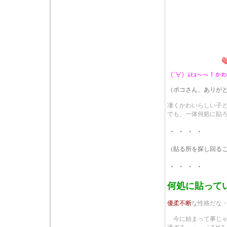
（´∀）ﾑﾋｮ～～！か
（ポコさん、ありが
凄くかわいらしい子
でも、一体何処に貼
・・・・
（貼る所を探し回る
・・・・
何処に貼って
優柔不断
な性格だな
今に始まって事じゃ