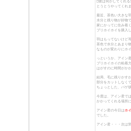
□彼は何かしてくれる
とうとうやってくれ
最近、茶色い大きな
水分と残り物が好物
家にかってに住み着く
ブリホイホイを購入
羽はもってないけど
茶色で水分とあまり
なものが変わりにホ
っというか、アイン
ブリホイホイの粘着
はがすのに時間がか
結局、毛に残りかす
部分をカットしなく
ちょっとした、パゲ
今度は、アイン君で
かかってくれる場所
アイン君の今日は
ホ
でした。
アイン君・・・次は