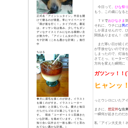
今日って、
ひな祭
もう、この歳になる
正式名「アインシュタイン」半目を開
けて寝るのが得意。常にマイペースで
ＴＶ
で
おひなさま
「我が道を行く！」タイプの犬。最近
それに、ウチには
男
は、オッサン化は進み、少しでもダン
しか居ませんので、
ディなナイスミドルになれる様飼い主
関係ありません！（
が努力中。「アインくん女の子にモテ
モテ計画（これも愚かな計画）」進行
まだ寒い日が続くの
中
が手放せないのです
ちはる
しまったので、灯油
さてとっ、ヒーター
方向を変えた瞬間に
ガツンッ！！(
ヒャンッ！！(
◆犬に眉毛を描くのが好き。イラスト
っとウシロにいたア
を描くのがすき。イラストレーター
（自称）と主張している。愛犬と毎日
まさに、
想定外
な出
だらだらゴロゴロ過ごしておりま
一瞬何が起きたのだ
す。 現在「コーギー１０１匹描きた
いな計画」を進めています。（でも、
私「アイン大丈夫！
知り合い以外まだ一枚も描いてと言わ
れてない愚かな計画。）