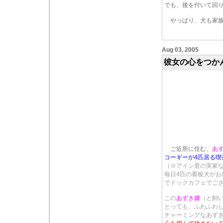
でも、後を付いて回
やっぱり、犬も家族
Aug 03, 2005
彼女の心をつか
ご近所に住む、
あ
コーギーが4匹居る喫
（※アイン君の実家
毎日4匹の看板犬がお
でドックカフェでご
この
あずき嬢
（と飼
とっても、ふわふわ
チャーミングなあず