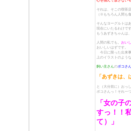
心を掴んで放さない
それは、そこの喫茶
（※もちろん人間も
そんなヨーグルトは
現在にいたるわけで
もうあずきちゃんは
人間の私でも
、
おい
おいしいはずです。
今日に限った出来事
上のイラストのよう
飼い主さん
の
ポコさ
「あずきは、
と（大分前に）おっ
ポコさんっ！それ一
「女の子
すっ！！
て）」