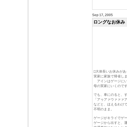
Sep 17, 2005
ロングなお休み
□大体長いお休みがあ
実家に家族で帰省し
アインはゲージにい
母の実家にいくので
でも、車にのると、
「アゥアァウァァァ
などと、ほえるわけ
不明のまま。
ゲージがキライでゲ
ゲージから出すと、