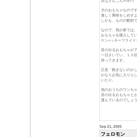
みなさんこん○○わ☆
犬のおもちゃなので
激しく興味をしめす
しかも、ものの数秒
なので、我が家では
おもちゃを購入して
ケン○ッキーフライド
音の出るおもちゃが
一日さいてい、１０
持ってきます。
正直「飽きないのか
かなりお気に入りら
いたり。
他のおうちのワンち
音の出るおもちゃと
運んでいるのでしょ
Sep 21, 2005
フェロモン