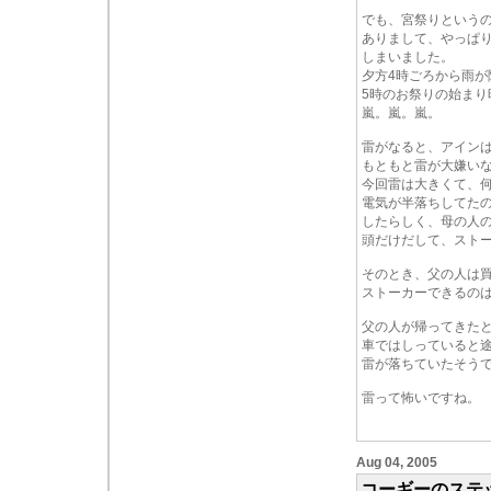
でも、宮祭りという
ありまして、やっぱ
しまいました。
夕方4時ごろから雨が
5時のお祭りの始まり
嵐。嵐。嵐。
雷がなると、アイン
もともと雷が大嫌い
今回雷は大きくて、
電気が半落ちしてた
したらしく、母の人
頭だけだして、スト
そのとき、父の人は
ストーカーできるの
父の人が帰ってきた
車ではしっていると
雷が落ちていたそう
雷って怖いですね。
Aug 04, 2005
コーギーのステ