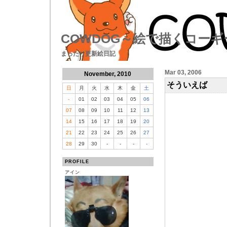
COWDOG～絵で描くコーギ
まったり更新絵日記
Mar 03, 2006
November, 2010
そういえば
日
月
火
水
木
金
土
-
01
02
03
04
05
06
07
08
09
10
11
12
13
14
15
16
17
18
19
20
21
22
23
24
25
26
27
28
29
30
-
-
-
-
PROFILE
アイン