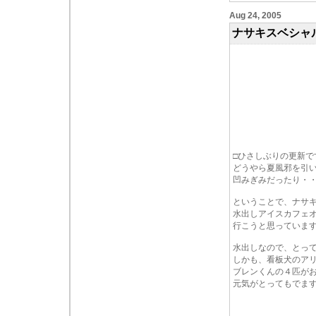
Aug 24, 2005
ナサキスベシャ
□ひさしぶりの更新で
どうやら夏風邪を引
凹みぎみだったり・・・
ということで、ナサ
水出しアイスカフェ
行こうと思っていま
水出しなので、とって
しかも、看板犬のア
ブレンくんの４匹が
元気がとってもでま