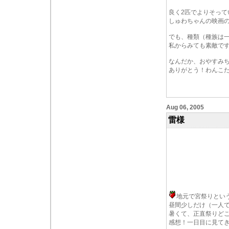
良く2匹でよりそっ
しゅわちゃんの映画
でも、種類（種族は
私からみても素敵で
なんだか、おやすみ
ありがとう！わんこ
Aug 06, 2005
雷様
地元で宮祭りとい
昼間少しだけ（一人で
暑くて、正直祭りど
感想！一日目に見てき