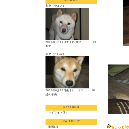
PROFILE
和虎（やまと）
2005年1月11日生まれ オス 白
柴犬
大虎（たいが）
2008年6月10日生まれ オス 和
虎の子供
MYALBUM
・
マイフォト(8)
CATEGORY
・
動画(3)
ちょっと聞