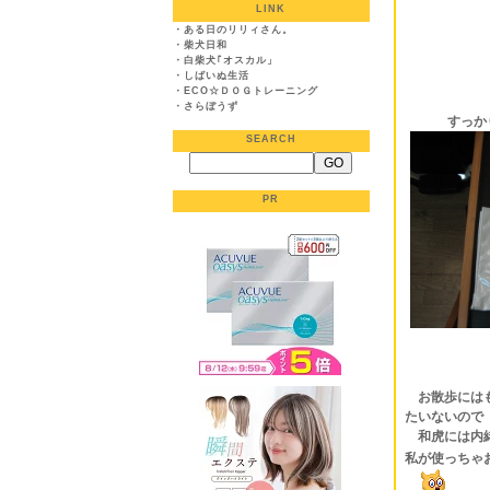
LINK
・
ある日のリリィさん。
・
柴犬日和
・
白柴犬｢オスカル」
・
しばいぬ生活
・
ECO☆ＤＯＧトレーニング
・
さらぼうず
すっか
SEARCH
PR
お散歩には
たいないので
和虎には内
私が
使っちゃ