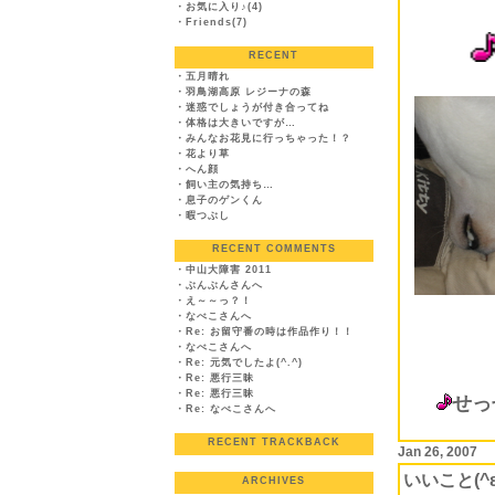
・
お気に入り♪(4)
・
Friends(7)
RECENT
・
五月晴れ
・
羽鳥湖高原 レジーナの森
・
迷惑でしょうが付き合ってね
・
体格は大きいですが…
・
みんなお花見に行っちゃった！？
・
花より草
・
へん顔
・
飼い主の気持ち…
・
息子のゲンくん
・
暇つぶし
RECENT COMMENTS
・
中山大障害 2011
・
ぶんぶんさんへ
・
え～～っ？！
・
なべこさんへ
・
Re: お留守番の時は作品作り！！
・
なべこさんへ
・
Re: 元気でしたよ(^.^)
・
Re: 悪行三昧
・
Re: 悪行三昧
せっ
・
Re: なべこさんへ
RECENT TRACKBACK
Jan 26, 2007
いいこと(^ε
ARCHIVES