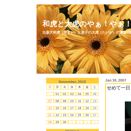
和虎と大虎のやぁ！やぁ
白柴犬和虎（やまと）と息子の大虎（たいが）の黄昏日
Jan 30, 2007
November, 2010
日
月
火
水
木
金
土
せめて一日
-
01
02
03
04
05
06
07
08
09
10
11
12
13
14
15
16
17
18
19
20
21
22
23
24
25
26
27
28
29
30
-
-
-
-