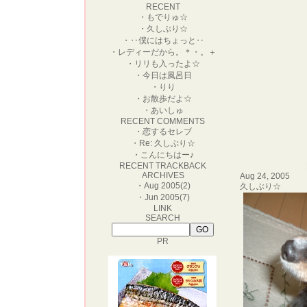
RECENT
・
もでりゅ☆
・
久しぶり☆
・
‥僕にはちょっと‥
・
レディーだから。＊・。＋
・
リリも入ったよ☆
・
今日は風呂日
・
りり
・
お散歩だよ☆
・
あいしゅ
RECENT COMMENTS
・
恋するセレブ
・
Re: 久しぶり☆
・
こんにちはー♪
RECENT TRACKBACK
ARCHIVES
Aug 24, 2005
・
Aug 2005(2)
久しぶり☆
・
Jun 2005(7)
LINK
SEARCH
PR