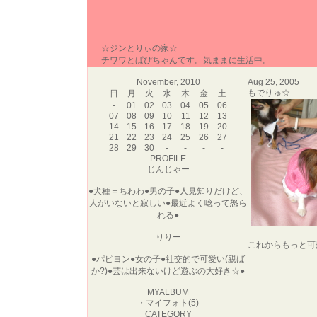
☆ジンとりぃの家☆
チワワとぱぴちゃんです。気ままに生活中。
November, 2010
Aug 25, 2005
もでりゅ☆
日
月
火
水
木
金
土
-
01
02
03
04
05
06
07
08
09
10
11
12
13
14
15
16
17
18
19
20
21
22
23
24
25
26
27
28
29
30
-
-
-
-
PROFILE
じんじゃー
●犬種＝ちわわ●男の子●人見知りだけど、
人がいないと寂しい●最近よく唸って怒ら
れる●
りりー
これからもっと可
●パピヨン●女の子●社交的で可愛い(親ば
か?)●芸は出来ないけど遊ぶの大好き☆●
MYALBUM
・
マイフォト(5)
CATEGORY