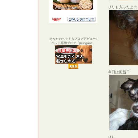
リリも入ったよ☆
あなたのペットもブログデビュー!
ペット専用ブログ「pelogoo!」
今日は風呂日
りり