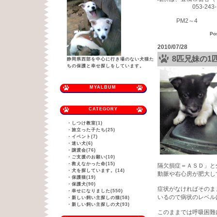
053-243-1
PM2～4
Po
2010/07/28
8匹兄妹の1
静岡県西部を中心に行き場のない犬猫た
ちの保護と幸せ探しをしています。
MYALBUM
CATEGORY
・
しつけ教室(1)
・
旅立った子たち(25)
・
イベント(7)
・
迷い犬(6)
・
譲渡会(76)
・
ご支援のお願い(10)
・
救えなかった命(15)
隔欠損症＝ＡＳＤ」と
・
犬を探しています。(14)
動脈や右心房が肥大し
・
保護猫(19)
・
保護犬(90)
症状がなければそのま
・
幸せになりました(550)
いるので病状のレベル
・
新しい飼い主探しの猫(58)
・
新しい飼い主探しの犬(93)
このままでは呼吸困難