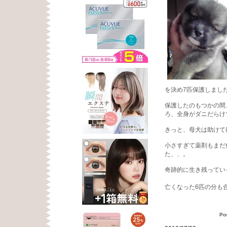
を決め7匹保護しまし
保護したのもつかの間
ろ、全身がダニだらけ
きっと、母犬は助けて
小さすぎて薬剤もまだ
た、、。
奇跡的に生き残ってい
亡くなった6匹の分も
Po