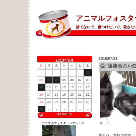
アニマルフォスタ
捨てないで、傷つけないで、殺さな
2010/07/31
2013年6月
譲渡会のお
日
月
火
水
木
金
土
01
-
-
-
-
-
-
03
04
02
05
06
07
08
09
10
11
12
13
14
15
16
17
18
19
20
21
22
23
24
25
26
27
28
29
30
-
-
-
-
-
-
PROFILE
アニマルフォスターペアレンツ
場所は、豊橋市雲谷（う