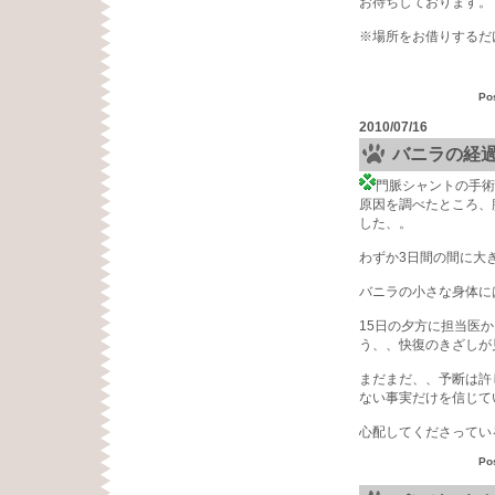
お待ちしております。
※場所をお借りするだ
Po
2010/07/16
バニラの経
門脈シャントの手術
原因を調べたところ、
した、。
わずか3日間の間に大
バニラの小さな身体に
15日の夕方に担当医
う、、快復のきざしが
まだまだ、、予断は許
ない事実だけを信じて
心配してくださってい
Po