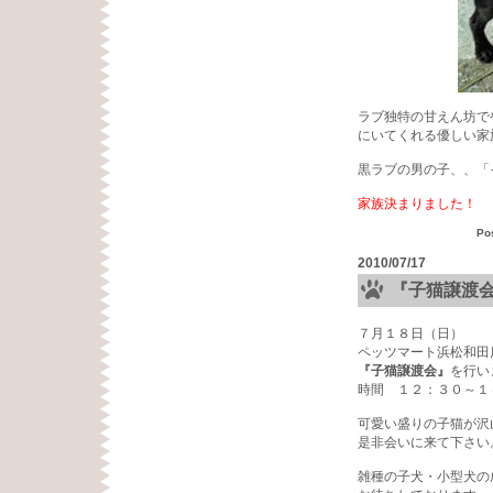
ラブ独特の甘えん坊で
にいてくれる優しい家
黒ラブの男の子、、「
家族決まりました！
Po
2010/07/17
『子猫譲渡
７月１８日（日）
ペッツマート浜松和田
『子猫譲渡会』
を行い
時間 １２：３０～１
可愛い盛りの子猫が沢
是非会いに来て下さい
雑種の子犬・小型犬の