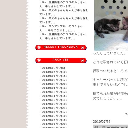
・
Re: 皮膚疾患のチワワのルリちゃ
ん、幸せさがしています、。
・
Re: 柴犬のちゅらちゃんが幸せ探し
ています、。
・
Re: 柴犬のちゅらちゃんが幸せ探し
ています、。
・
Re: ロシアンブルーのロミちゃ
ん、、幸せになりました、。
・
Re: 皮膚疾患のチワワのルリちゃ
ん、幸せさがしています、。
RECENT TRACKBACK
ったりしていました。
ARCHIVES
どうせ殺されていく仔
・
2013年06月分(5)
行政のいたるところで
・
2013年05月分(19)
・
2013年04月分(15)
キャリーバックに積み
・
2013年03月分(17)
・
2013年02月分(20)
事もできないほどでし
・
2013年01月分(14)
・
2012年12月分(13)
捨てられた猫が仔猫を
・
2012年11月分(15)
のでしょうか、、。
・
2012年10月分(11)
・
2012年09月分(18)
・
2012年08月分(21)
・
2012年07月分(17)
Po
・
2012年06月分(19)
・
2012年05月分(15)
2010/07/26
・
2012年04月分(29)