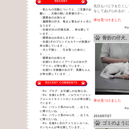
RECENT
先日もバニラを亡くし
・
私たちの活動についてと、ご支援のお
をしてあげられるか、
願い、。犬猫の飼い主希望の方へ、。
・
譲渡会のお知らせ
幸せ見つけました
・
脳障害の仔犬、竜太と雷太が４ヶ月に
なります、。
Po
・
生後40日の仔猫兄弟、、幸せ探して
います、。
骨折の仔犬
・
譲渡会はお休みしますが、、。
・
生後1才のブりンドルカラーの秋葉が
幸せ探しています、。
・
犬と子猫と、、引き取った命のこ
と、、。
・
譲渡会のお知らせ
・
生後5ヶ月のトイプードルの女の子
「アリス」が幸せ探しています、。
・
生後9ヶ月雑種の女の子、美園ちゃん
が幸せ探しています、。
RECENT COMMENTS
・
Re: ブログ、お引越しのお知らせ。
・
Re: 生後2ヵ月半、ノルウエージャン
フォレストキャットのノエルが幸せ探し
幸せ見つけました
ています、。
・
Re: ハウンド系のmix犬、、おうち
Po
に帰りたいね、、、。
・
Re: ハウンド系のmix犬、、おうち
2010/07/27
に帰りたいね、、、。
ゴミのよう
・
Re: 生後8ヶ月のアメリカンカール、
ロンちゃんが幸せ探しています、。