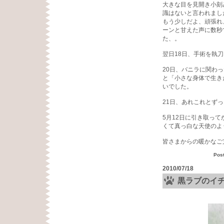
大きな目を見開き小刻
識はないと言われまし
もう少しだよ、頑張れ
ーンと甘えた声に数秒
た、。
翌日18日、手術を執
20日、バニラに関わ
と「小さな身体で生き
いでした。
21日、あれこれとず
5月12日に引き取っ
くて真っ白な天使のよ
皆さまからの暖かなご
Pos
2010/07/18
黒ラブのイ