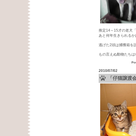
推定14～15才の老
あと何年生きられるか
逃げた2頭は捕獲箱を
もの言えぬ動物たちは
Po
2010/07/02
「仔猫譲渡