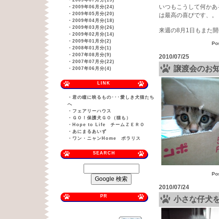
・
2009年07月分(19)
いつもこうして何かあ
・
2009年06月分(24)
・
2009年05月分(20)
は最高の喜びです、。
・
2009年04月分(18)
・
2009年03月分(26)
来週の8月1日もまた
・
2009年02月分(14)
・
2009年01月分(2)
Po
・
2008年01月分(1)
・
2007年08月分(9)
2010/07/25
・
2007年07月分(22)
譲渡会のお
・
2007年06月分(4)
LINK
・
君の瞳に映るもの･･･愛しき犬猫たち
へ
・
フェアリーハウス
・
ＧＯ！保護犬ＧＯ（猫も）
・
Hope to Life チームＺＥＲＯ
・
あにまるあいず
・
ワン・ニャンHome ポラリス
SEARCH
Po
2010/07/24
PR
小さな仔犬