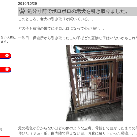
2010/10/29
処分寸前でボロボロの老犬を引き取りました。
このところ、老犬の引き取りが続いている、。
どの子も放浪の果てにボロボロになって心が痛む、。
のない犬猫た
一昨日、保健所から引き取ったこの子ほどの悲惨な子はいないかもしれ
います。
)
元の毛色が分からないほどの象のような皮膚、骨折して曲がったままの
)
伸びた（３㎝）爪、白内障で見えない目、お腹に吊り下がった腫瘍、、