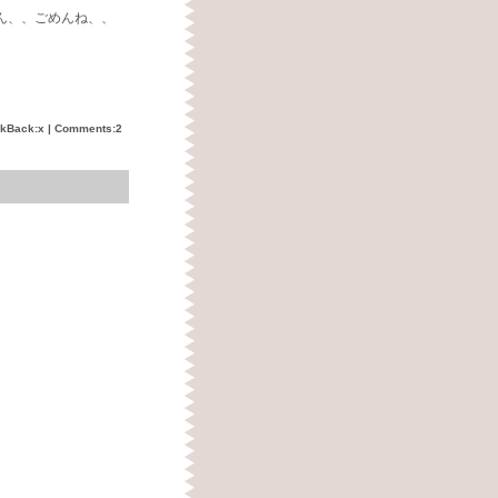
ん、、ごめんね、、
ckBack:x |
Comments:2
。