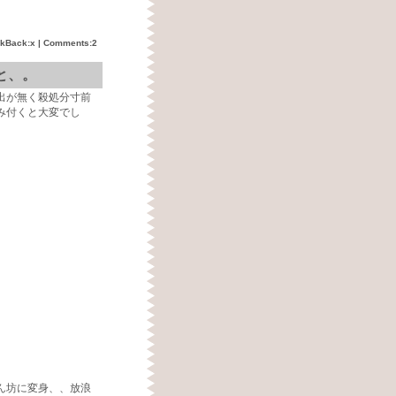
ckBack:x |
Comments:2
と、。
出が無く殺処分寸前
み付くと大変でし
ん坊に変身、、放浪