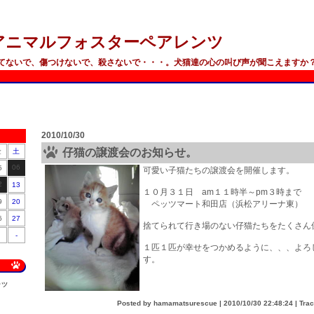
アニマルフォスターペアレンツ
てないで、傷つけないで、殺さないで・・・。犬猫達の心の叫び声が聞こえますか
2010/10/30
仔猫の譲渡会のお知らせ。
金
土
06
5
可愛い子猫たちの譲渡会を開催します。
2
13
１０月３１日 am１１時半～pm３時まで
9
20
ペッツマート和田店（浜松アリーナ東）
6
27
捨てられて行き場のない仔猫たちをたくさん
-
１匹１匹が幸せをつかめるように、、、よろ
す。
ンツ
Posted by hamamatsurescue |
2010/10/30 22:48:24
| Tra