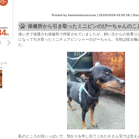
Posted by hamamatsurescue |
2010/10/24 03:50:18
| Tra
保健所から引き取ったミニピンのぴーちゃんのこ
迷い犬で保護され保健所で抑留されていましたが、飼い主からの名乗り
になって引き取ったミニチュアピンシャーのぴーちゃん、当初は唸る噛
た。
ュー!
o!」
私のところが目いっぱいで、預かりを申し出てくれたＫさん宅では甘え