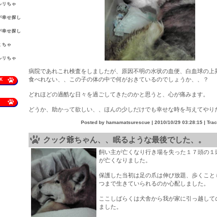
ルリちゃ
。
が幸せ探し
が幸せ探し
ミちゃ
。
ルリちゃ
。
病院であれこれ検査をしましたが、原因不明の水状の血便、白血球の上
食べれない、、この子の体の中で何がおきているのでしょうか、、？
K
どれほどの過酷な日々を過ごしてきたのかと思うと、心が痛みます。
どうか、助かって欲しい、、ほんの少しだけでも幸せな時を与えてやり
Posted by hamamatsurescue |
2010/10/29 03:28:15
| Tra
クック爺ちゃん、、眠るような最後でした、。
飼い主が亡くなり行き場を失った１７頭の１
が亡くなりました。
保護した当初は足の爪は伸び放題、歩くこと
つまで生きていられるのか心配しました。
ここしばらくは犬舎から我が家に引っ越して
ました。