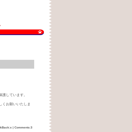
？
保護しています。
しくお願いいたしま
ckBack:x |
Comments:3