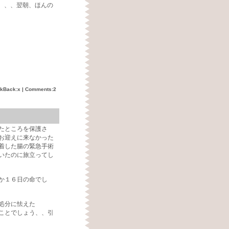
、、、翌朝、ほんの
。
ckBack:x |
Comments:2
たところを保護さ
お迎えに来なかった
着した腸の緊急手術
いたのに旅立ってし
か１６日の命でし
処分に怯えた
ことでしょう、、引