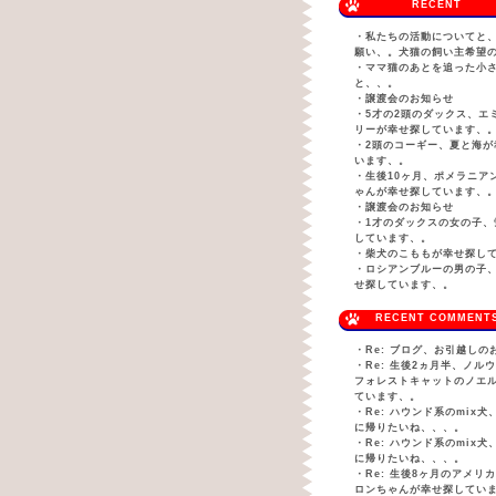
RECENT
・
私たちの活動についてと
願い、。犬猫の飼い主希望
・
ママ猫のあとを追った小
と、、。
・
譲渡会のお知らせ
・
5才の2頭のダックス、エ
リーが幸せ探しています、
・
2頭のコーギー、夏と海が
います、。
・
生後10ヶ月、ポメラニア
ゃんが幸せ探しています、
・
譲渡会のお知らせ
・
1才のダックスの女の子、
しています、。
・
柴犬のこももが幸せ探し
・
ロシアンブルーの男の子
せ探しています、。
RECENT COMMENT
・
Re: ブログ、お引越しの
・
Re: 生後2ヵ月半、ノル
フォレストキャットのノエ
ています、。
・
Re: ハウンド系のmix
に帰りたいね、、、。
・
Re: ハウンド系のmix
に帰りたいね、、、。
・
Re: 生後8ヶ月のアメリ
ロンちゃんが幸せ探してい