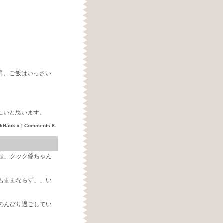
昇、ご飯はいっさい
たいと思います。
ckBack:x |
Comments:8
頭、クック爺ちゃん
もままならず、、い
のんびり過ごしてい