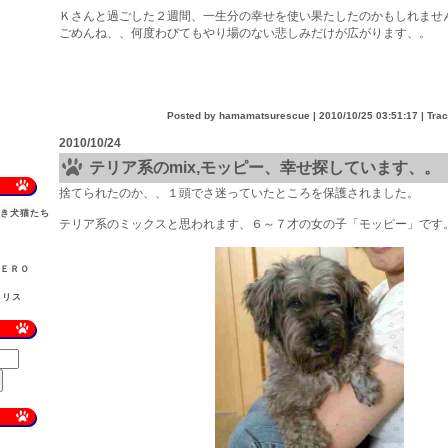
Ｋさんと過ごした２週間、一生分の幸せを使い果たしたのかもしれませ
ごめんね、、何度わびてもやり場のない悲しみだけが広がります、。
Posted by hamamatsurescue |
2010/10/25 03:51:17
| Tra
2010/10/24
テリア系のmix,モッピー、幸せ探しています、。
捨てられたのか、、１頭でさ迷っていたところを保護されました。
しき犬猫たち
テリア系のミックスと思われます、６～７才の女の子「モッピー」です
）
ＺＥＲＯ
ラリス