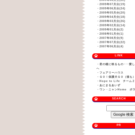
・
2009年08月分(22)
・
2009年07月分(19)
・
2009年06月分(24)
・
2009年05月分(20)
・
2009年04月分(18)
・
2009年03月分(26)
・
2009年02月分(14)
・
2009年01月分(2)
・
2008年01月分(1)
・
2007年08月分(9)
・
2007年07月分(22)
・
2007年06月分(4)
LINK
・
君の瞳に映るもの･･･愛
へ
・
フェアリーハウス
・
ＧＯ！保護犬ＧＯ（猫も
・
Hope to Life チーム
・
あにまるあいず
・
ワン・ニャンHome ポ
SEARCH
PR