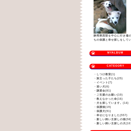
静岡県西部を中心に行き場
ちの保護と幸せ探しをして
MYALBUM
CATEGORY
・
しつけ教室(1)
・
旅立った子たち(25)
・
イベント(7)
・
迷い犬(6)
・
譲渡会(81)
・
ご支援のお願い(10)
・
救えなかった命(16)
・
犬を探しています。(14)
・
保護猫(19)
・
保護犬(91)
・
幸せになりました(557)
・
新しい飼い主探しの猫(58
・
新しい飼い主探しの犬(101