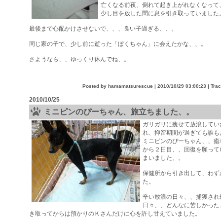
亡くなる前夜、倒れて起き上がれなくなって
少し目を放した間に息を引き取っていました
最後まで心配かけさせないで、、、良い子過ぎる、、。
同じ家の子で、少し前に逝った「ぼくちゃん」に会えたかな、、。
さようなら、、ゆっくり休んでね、。
Posted by hamamatsurescue |
2010/10/29 03:00:23
| Tra
2010/10/25
ミニピンのぴーちゃん、旅立ちました、。
ガリガリに痩せて放浪してい
れ、抑留期間が過ぎても誰も
ミニピンのぴーちゃん、、癒
から２日目、、回復を願って
まいました、。
保健所から引き出して、わず
た。
辛い放浪の日々、、捕獲され
日々、、どんなに苦しかった
き取ってからは預かりのＫさんだけに心を許し甘えていました。