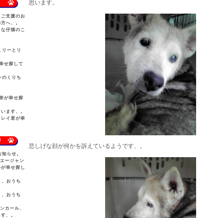
思います。
、ご支援のお
の方へ、。
さな仔猫のこ
ミリーとリ
。
幸せ探して
ンのくりち
。
蛍が幸せ探
ています、。
、レイ君が幸
S
悲しげな顔が何かを訴えているようです、。
お知らせ。
ウエージャン
ルが幸せ探し
犬、、おうち
犬、、おうち
カンカール、
ます、。