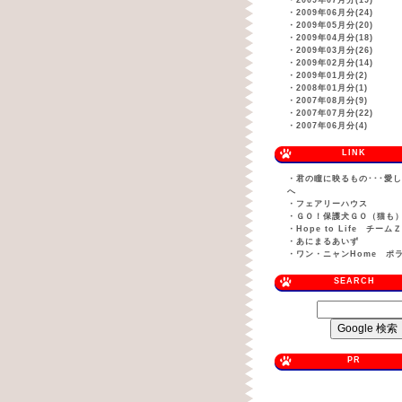
・
2009年07月分(19)
・
2009年06月分(24)
・
2009年05月分(20)
・
2009年04月分(18)
・
2009年03月分(26)
・
2009年02月分(14)
・
2009年01月分(2)
・
2008年01月分(1)
・
2007年08月分(9)
・
2007年07月分(22)
・
2007年06月分(4)
LINK
・
君の瞳に映るもの･･･愛
へ
・
フェアリーハウス
・
ＧＯ！保護犬ＧＯ（猫も
・
Hope to Life チーム
・
あにまるあいず
・
ワン・ニャンHome ポ
SEARCH
PR