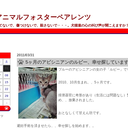
アニマルフォスターペアレンツ
てないで、傷つけないで、殺さないで・・・。犬猫達の心の叫び声が聞こえますか
2011/03/31
5ヶ月のアビシニアンのルビー、幸せ探していま
金
土
01
ブルーのアビシニアンの女の子「ルビー」で
7
08
2010、10月生まれ、、5ヶ月です。
4
15
1
22
排泄器官に奇形があり（生活には問題なし）
8
29
め、、放棄されました。
-
おとなしくて甘えん坊です。
ンツ
避妊手術を済ませたら、、幸せ探しを始めます、。