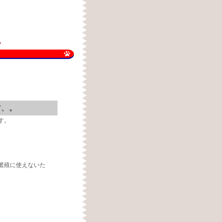
？
す、。
す。
繁殖に使えないた