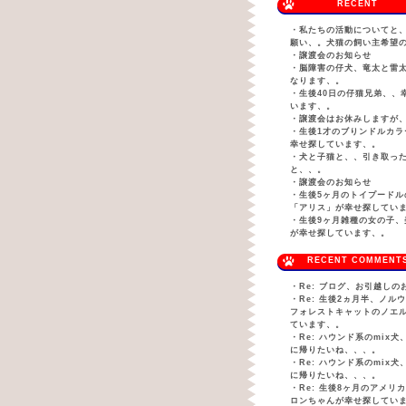
RECENT
・
私たちの活動についてと
願い、。犬猫の飼い主希望
・
譲渡会のお知らせ
・
脳障害の仔犬、竜太と雷
なります、。
・
生後40日の仔猫兄弟、、
います、。
・
譲渡会はお休みしますが
・
生後1才のブりンドルカラ
幸せ探しています、。
・
犬と子猫と、、引き取っ
と、、。
・
譲渡会のお知らせ
・
生後5ヶ月のトイプードル
「アリス」が幸せ探してい
・
生後9ヶ月雑種の女の子、
が幸せ探しています、。
RECENT COMMENT
・
Re: ブログ、お引越しの
・
Re: 生後2ヵ月半、ノル
フォレストキャットのノエ
ています、。
・
Re: ハウンド系のmix
に帰りたいね、、、。
・
Re: ハウンド系のmix
に帰りたいね、、、。
・
Re: 生後8ヶ月のアメリ
ロンちゃんが幸せ探してい