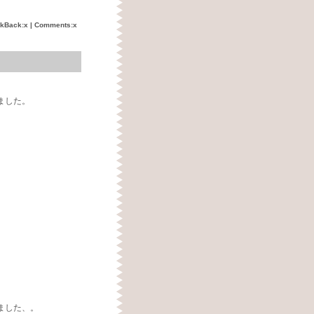
ckBack:x | Comments:x
ました。
ました、。