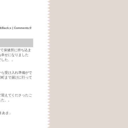
ckBack:x |
Comments:0
って保健所に持ち込ま
れ幸せになりました
でした、。
から受け入れ準備がで
栄町まで届けに行って
で迎えてくださったご
した、。
まあま」