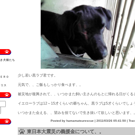
しき犬猫たち
）
少し若い黒ラブ君です。
ＺＥＲＯ
元気で、、ご飯もしっかり食べます、。
ラリス
被災地が復興されて、、いつかまた飼い主さんのもとに帰れる日がくる
イエローラブは12～15才くらいの爺ちゃん、黒ラブは5才くらいでしょ
いつかまた会える、、望みを捨てないで生き抜いて欲しいと思います、
Posted by hamamatsurescue |
2011/03/26 05:41:50
| Tra
東日本大震災の義援金について、。