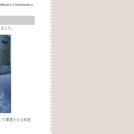
ckBack:x | Comments:x
。
りました。
いて重度だと心疾患