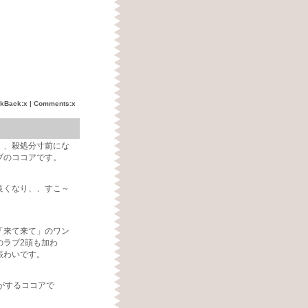
ckBack:x | Comments:x
、、殺処分寸前にな
ブのココアです。
良くなり、、すこ～
「来て来て」のワン
のラブ2頭も加わ
賑わいです。
がするココアで