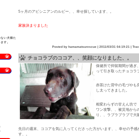
5ヶ月のアビシニアンのルビー、、幸せ探しています、。
家族決まりました
のない犬猫た
います。
Posted by hamamatsurescue |
2011/03/31 04:19:21
| Tra
チョコラブのココア、、笑顔になりました、。
保健所で抑留期間が過ぎ
って引き取ったチョコラ
赤茶けた背中の毛づやも
し太ってきました。
相変わらずの甘えん坊で
ワン攻撃、、被災地から
り、、ラブラブラブで大
)
先日の週末、ココアを気に入ってくださった方がいます、、幸せの予感
)
す、。