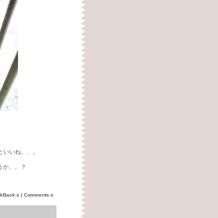
といいね、、。
うか、、？
。
ckBack:x | Comments:x