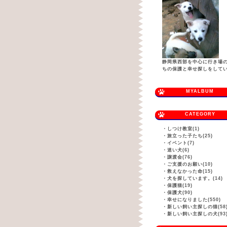
静岡県西部を中心に行き場
ちの保護と幸せ探しをして
MYALBUM
CATEGORY
・
しつけ教室(1)
・
旅立った子たち(25)
・
イベント(7)
・
迷い犬(6)
・
譲渡会(76)
・
ご支援のお願い(10)
・
救えなかった命(15)
・
犬を探しています。(14)
・
保護猫(19)
・
保護犬(90)
・
幸せになりました(550)
・
新しい飼い主探しの猫(58
・
新しい飼い主探しの犬(93