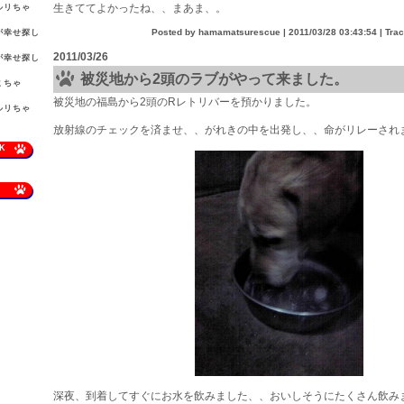
生きててよかったね、、まあま、。
ルリちゃ
。
Posted by hamamatsurescue |
2011/03/28 03:43:54
| Tra
が幸せ探し
2011/03/26
が幸せ探し
被災地から2頭のラブがやって来ました。
ミちゃ
。
被災地の福島から2頭のRレトリバーを預かりました。
ルリちゃ
。
放射線のチェックを済ませ、、がれきの中を出発し、、命がリレーされ
K
深夜、到着してすぐにお水を飲みました、、おいしそうにたくさん飲み