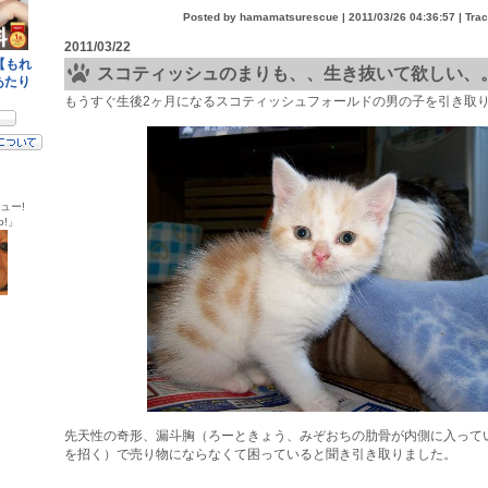
Posted by hamamatsurescue |
2011/03/26 04:36:57
| Tra
2011/03/22
スコティッシュのまりも、、生き抜いて欲しい、
もうすぐ生後2ヶ月になるスコティッシュフォールドの男の子を引き取
ュー!
o!」
先天性の奇形、漏斗胸（ろーときょう、みぞおちの肋骨が内側に入って
を招く）で売り物にならなくて困っていると聞き引き取りました。