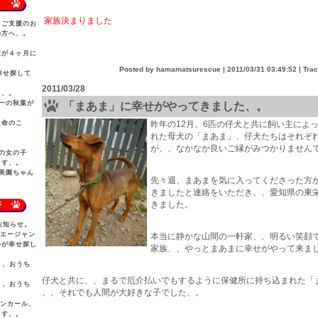
家族決まりました
、ご支援のお
の方へ、。
太が４ヶ月に
Posted by hamamatsurescue |
2011/03/31 03:49:52
| Tra
幸せ探して
2011/03/28
、、。
ーの秋葉が
「まあま」に幸せがやってきました、。
た命のこ
昨年の12月、6匹の仔犬と共に飼い主によ
れた母犬の「まあま」、仔犬たちはそれぞ
が、、なかなか良いご縁がみつかりません
の女の子
ます、。
美園ちゃん
先々週、まあまを気に入ってくださった方
きましたと連絡をいただき、、愛知県の東
きました。
S
お知らせ。
ウエージャン
本当に静かな山間の一軒家、、明るい笑顔
ルが幸せ探し
家族、、やっとまあまに幸せがやって来ま
犬、、おうち
仔犬と共に、、まるで厄介払いでもするように保健所に持ち込まれた「
犬、、おうち
、、それでも人間が大好きな子でした、。
カンカール、
ます、。