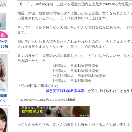
3月11日、14時46分頃、三陸沖を震源に国内史上最大のM9.0の大地震
地震、津波、放射線の恐怖と次々に襲いかかる苦難、亡くなられたたく
い避難されている方々、、心よりお見舞い申し上げます。
そして今、言葉を持たない犬猫たちがどんな苦難な状況にあるか、、想
ます。
飼い主からいちるの望みをたくされ放たれたものの、、今もさまよって
入れず食事もままならない子、、等々、、心が痛みます。
多くの方から「犬猫のために義援したい」「どこにしたらよいか」など
だき調べたところ
財団法人 日本動物愛護協会
社団法人 日本動物福祉協会
公益社団法人 日本愛玩動物協会
社団法人 日本獣医師会
上記の4団体で構成された
緊急災害時動物救援本部
が立ち上げられたことを知
http://www.jpc.or.jp/saigai/index.html
小さな命を救うため、皆さんの善意をお寄せくださるようお願い申し上