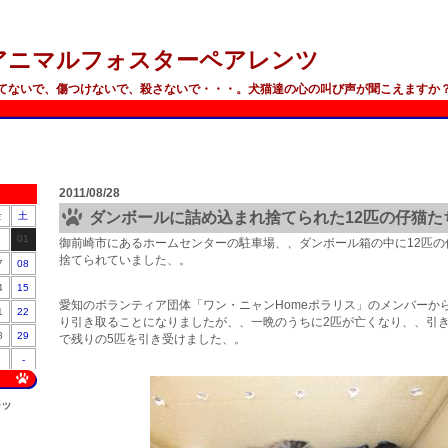
アニマルフォスターペアレンツ
てないで、傷つけないで、殺さないで・・・。犬猫達の心の叫び声が聞こえますか
2011/08/28
ダンボールに詰め込まれ捨てられた12匹の仔猫た
金
土
01
御前崎市にあるホームセンターの駐車場、、ダンボール箱の中に12匹の
捨てられていました、。
7
08
4
15
愛知のボランティア団体「ワン・ニャンHomeポラリス」のメンバーか
1
22
り引き取ることになりましたが、、一晩のうちに2匹が亡くなり、、引
8
29
で残りの5匹を引き受けました、。
-
ンツ