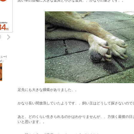
黒い革の首輪に大きな金具と小さな金具、、かなりの重さです、。
ュー!
o!」
足先にも大きな腫瘍がありました、。
かなり長い間放浪していたようです、、飼い主はどうして探さないので
あと、どのくらい生きられるのかはわかりませんが、、力強く最後の日
いと思います、。