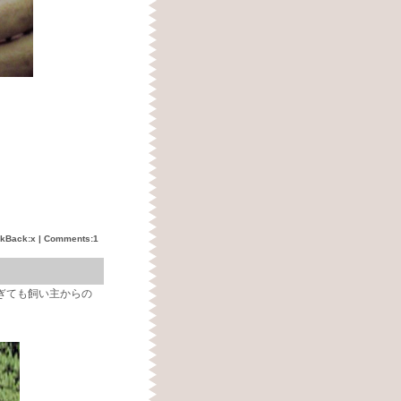
ckBack:x |
Comments:1
。
ぎても飼い主からの