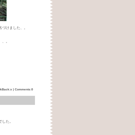
名づけました、。
、、。
ckBack:x |
Comments:0
でした。