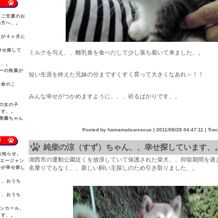
、ご支援のお
の方へ、。
太が４ヶ月に
幸せ探して
ミルクを与え、、離乳食を食べだして少し落ち着いて来ました、。
、、。
ーの秋葉が
短い生涯を終えた兄妹の分まですくすく育って大きくなあれ～！！
た命のこ
みんな幸せがつかめますように、、、祈るばかりです、。
の女の子
ます、。
美園ちゃん
Posted by hamamatsurescue |
2011/08/28 04:47:11
| Tra
S
純柴の涼（すず）ちゃん、、幸せ探しています、
お知らせ。
湖西市の運動公園近くを放浪していて保護された柴犬、、抑留期間を過
ウエージャン
名乗りでもなく、、新しい飼い主探しのため引き取りました、。
ルが幸せ探し
犬、、おうち
犬、、おうち
カンカール、
ます、。