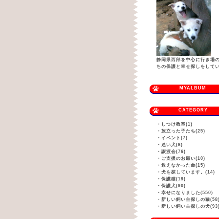
静岡県西部を中心に行き場
ちの保護と幸せ探しをして
MYALBUM
CATEGORY
・
しつけ教室(1)
・
旅立った子たち(25)
・
イベント(7)
・
迷い犬(6)
・
譲渡会(76)
・
ご支援のお願い(10)
・
救えなかった命(15)
・
犬を探しています。(14)
・
保護猫(19)
・
保護犬(90)
・
幸せになりました(550)
・
新しい飼い主探しの猫(58
・
新しい飼い主探しの犬(93