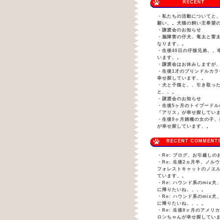
RECENT
・
私たちの活動についてと
願い、。犬猫の飼い主希望
・
譲渡会のお知らせ
・
脳障害の仔犬、竜太と雷
なります、。
・
生後40日の仔猫兄弟、、
います、。
・
譲渡会はお休みしますが
・
生後1才のブりンドルカラ
幸せ探しています、。
・
犬と子猫と、、引き取っ
と、、。
・
譲渡会のお知らせ
・
生後5ヶ月のトイプードル
「アリス」が幸せ探してい
・
生後9ヶ月雑種の女の子、
が幸せ探しています、。
RECENT COMMENT
・
Re: ブログ、お引越しの
・
Re: 生後2ヵ月半、ノル
フォレストキャットのノエ
ています、。
・
Re: ハウンド系のmix
に帰りたいね、、、。
・
Re: ハウンド系のmix
に帰りたいね、、、。
・
Re: 生後8ヶ月のアメリ
ロンちゃんが幸せ探してい