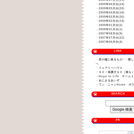
・
2009年07月分(19)
・
2009年06月分(24)
・
2009年05月分(20)
・
2009年04月分(18)
・
2009年03月分(26)
・
2009年02月分(14)
・
2009年01月分(2)
・
2008年01月分(1)
・
2007年08月分(9)
・
2007年07月分(22)
・
2007年06月分(4)
LINK
・
君の瞳に映るもの･･･愛
へ
・
フェアリーハウス
・
ＧＯ！保護犬ＧＯ（猫も
・
Hope to Life チーム
・
あにまるあいず
・
ワン・ニャンHome ポ
SEARCH
PR