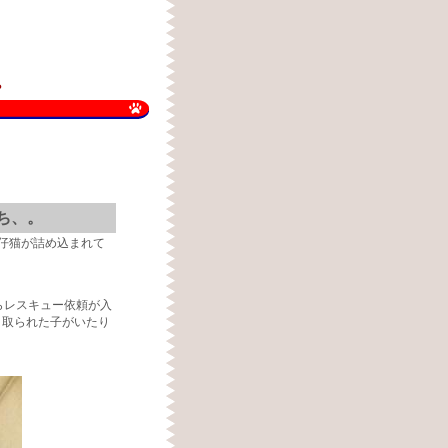
？
ち、。
仔猫が詰め込まれて
らレスキュー依頼が入
き取られた子がいたり