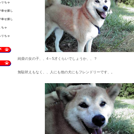
ルリちゃ
。
が幸せ探し
が幸せ探し
ミちゃ
。
ルリちゃ
。
K
純柴の女の子、、4～5才くらいでしょうか、、？
無駄吠えもなく、、人にも他の犬にもフレンドリーです、。