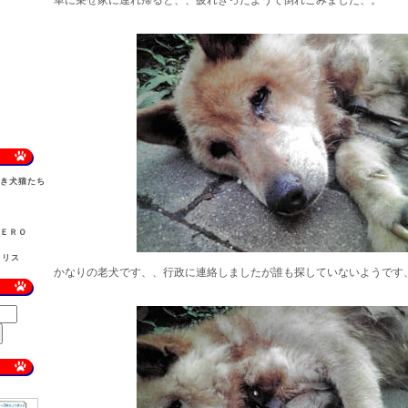
車に乗せ家に連れ帰ると、、疲れきったようで倒れこみました、。
しき犬猫たち
）
ＺＥＲＯ
ラリス
かなりの老犬です、、行政に連絡しましたが誰も探していないようです