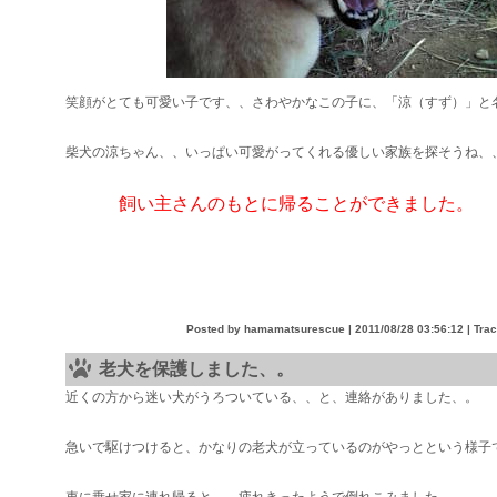
笑顔がとても可愛い子です、、さわやかなこの子に、「涼（すず）」と
柴犬の涼ちゃん、、いっぱい可愛がってくれる優しい家族を探そうね、
飼い主さんのもとに帰ることができました。
Posted by hamamatsurescue |
2011/08/28 03:56:12
| Tra
老犬を保護しました、。
近くの方から迷い犬がうろついている、、と、連絡がありました、。
急いで駆けつけると、かなりの老犬が立っているのがやっとという様子