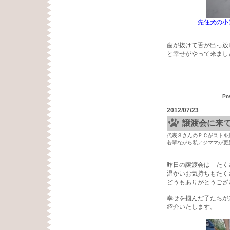
先住犬の小雪ちゃ
歯が抜けて舌が出っ放
と幸せがやって来まし
Po
2012/07/23
譲渡会に来
代表ＳさんのＰＣがストを
若輩ながら私アジママが更
昨日の譲渡会は たく
温かいお気持ちもたく
どうもありがとうござ
幸せを掴んだ子たちが
紹介いたします。