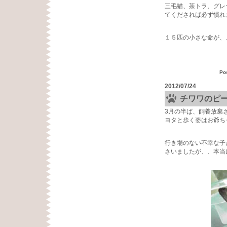
三毛猫、茶トラ、グレ
てくだされば必ず慣れ
１５匹の小さな命が、
Po
2012/07/24
チワワのピ
3月の半ば、飼養放棄
ヨタと歩く姿はお爺ち
行き場のない不幸な子
さいましたが、、本当