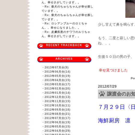
ん、幸せさがしています、。
・
Re: 柴犬のちゅらちゃんが幸せ探し
ています、。
・
Re: 柴犬のちゅらちゃんが幸せ探し
ています、。
・
Re: ロシアンブルーのロミちゃ
少し甘えて鼻を鳴らす
ん、、幸せになりました、。
・
Re: 皮膚疾患のチワワのルリちゃ
ん、幸せさがしています、。
もう、二度と寂しい思
ね、、。
RECENT TRACKBACK
生後５０日の男の子、
ARCHIVES
・
2013年07月分(9)
幸せ見つけました
・
2013年06月分(14)
・
2013年05月分(19)
Po
・
2013年04月分(15)
・
2013年03月分(17)
2012/07/29
・
2013年02月分(20)
・
2013年01月分(14)
譲渡会のお
・
2012年12月分(13)
・
2012年11月分(15)
・
2012年10月分(11)
７月２９日〈日
・
2012年09月分(18)
・
2012年08月分(21)
・
2012年07月分(17)
海鮮厨房 凛
・
2012年06月分(19)
・
2012年05月分(15)
・
2012年04月分(29)