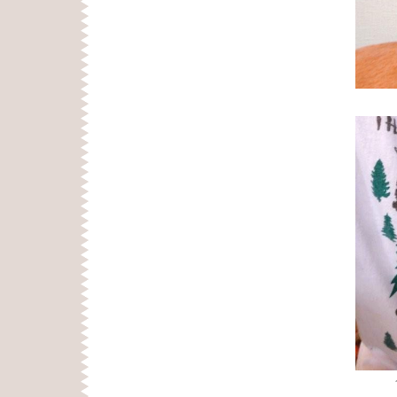
レタ
メメち