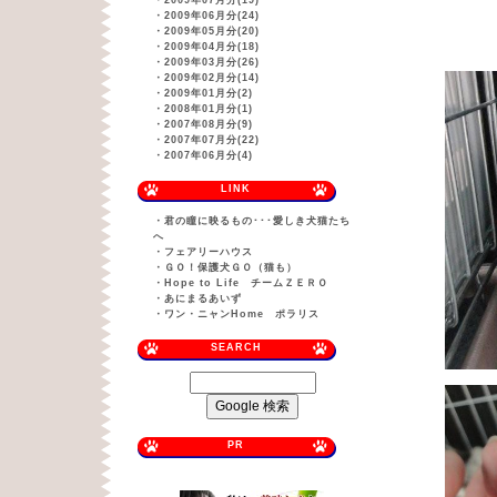
・
2009年07月分(19)
・
2009年06月分(24)
・
2009年05月分(20)
・
2009年04月分(18)
・
2009年03月分(26)
・
2009年02月分(14)
・
2009年01月分(2)
・
2008年01月分(1)
・
2007年08月分(9)
・
2007年07月分(22)
・
2007年06月分(4)
LINK
・
君の瞳に映るもの･･･愛しき犬猫たち
へ
・
フェアリーハウス
・
ＧＯ！保護犬ＧＯ（猫も）
・
Hope to Life チームＺＥＲＯ
・
あにまるあいず
・
ワン・ニャンHome ポラリス
SEARCH
PR