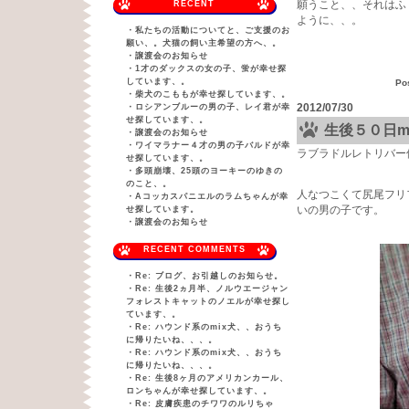
願うこと、、それはふ
RECENT
ように、、。
・
私たちの活動についてと、ご支援のお
願い、。犬猫の飼い主希望の方へ、。
・
譲渡会のお知らせ
・
1才のダックスの女の子、蛍が幸せ探
しています、。
Po
・
柴犬のこももが幸せ探しています、。
2012/07/30
・
ロシアンブルーの男の子、レイ君が幸
せ探しています、。
生後５０日m
・
譲渡会のお知らせ
・
ワイマラナー４才の男の子バルドが幸
ラブラドルレトリバー
せ探しています、。
・
多頭崩壊、25頭のヨーキーのゆきの
のこと、。
人なつこくて尻尾フリ
・
Aコッカスパニエルのラムちゃんが幸
いの男の子です。
せ探しています。
・
譲渡会のお知らせ
RECENT COMMENTS
・
Re: ブログ、お引越しのお知らせ。
・
Re: 生後2ヵ月半、ノルウエージャン
フォレストキャットのノエルが幸せ探し
ています、。
・
Re: ハウンド系のmix犬、、おうち
に帰りたいね、、、。
・
Re: ハウンド系のmix犬、、おうち
に帰りたいね、、、。
・
Re: 生後8ヶ月のアメリカンカール、
ロンちゃんが幸せ探しています、。
・
Re: 皮膚疾患のチワワのルリちゃ