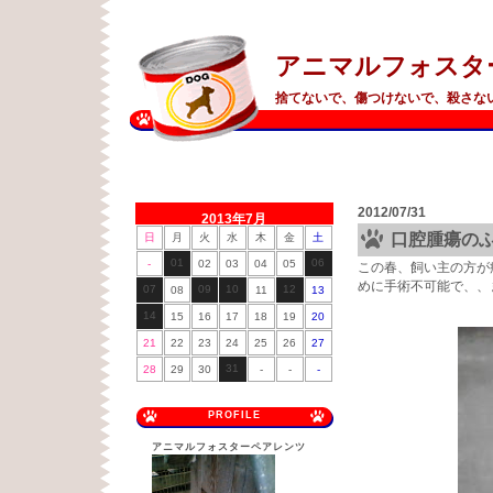
アニマルフォスタ
捨てないで、傷つけないで、殺さな
2012/07/31
2013年7月
口腔腫瘍の
日
月
火
水
木
金
土
01
06
-
02
03
04
05
この春、飼い主の方が
めに手術不可能で、、
07
09
10
12
08
11
13
14
15
16
17
18
19
20
21
22
23
24
25
26
27
31
28
29
30
-
-
-
PROFILE
アニマルフォスターペアレンツ