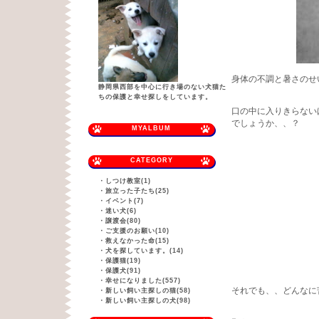
身体の不調と暑さのせ
静岡県西部を中心に行き場のない犬猫た
ちの保護と幸せ探しをしています。
口の中に入りきらない
でしょうか、、？
MYALBUM
CATEGORY
・
しつけ教室(1)
・
旅立った子たち(25)
・
イベント(7)
・
迷い犬(6)
・
譲渡会(80)
・
ご支援のお願い(10)
・
救えなかった命(15)
・
犬を探しています。(14)
・
保護猫(19)
・
保護犬(91)
・
幸せになりました(557)
それでも、、どんなに
・
新しい飼い主探しの猫(58)
・
新しい飼い主探しの犬(98)