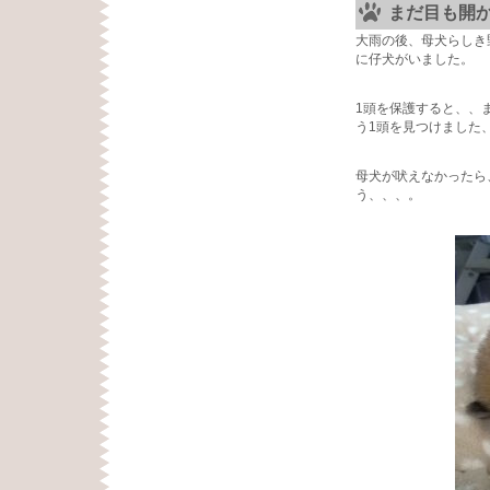
まだ目も開
大雨の後、母犬らしき
に仔犬がいました。
1頭を保護すると、、
う1頭を見つけました
母犬が吠えなかったら
う、、、。