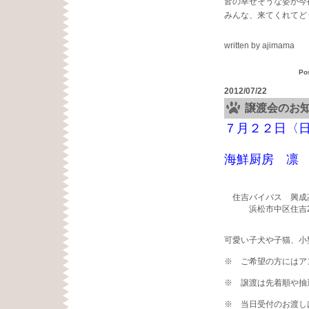
皆の幸せそうな姿が今
みんな、来てくれてど
written by ajimama
Po
2012/07/22
譲渡会のお
７月２２日〈日
海鮮厨房 凛
住吉バイパス 興
浜松市中区住吉2
可愛い子犬や子猫、小
※ ご希望の方にはア
※ 譲渡は先着順や抽
※ 当日受付のお渡し