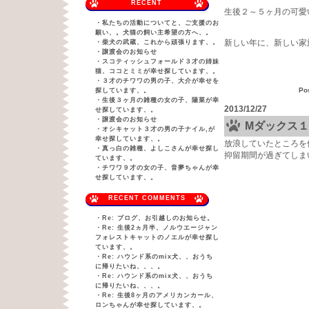
RECENT
生後２～５ヶ月の可愛
・
私たちの活動についてと、ご支援のお
願い、。犬猫の飼い主希望の方へ、。
新しい年に、新しい家
・
柴犬の武蔵、これから頑張ります、。
・
譲渡会のお知らせ
・
スコティッシュフォールド３才の姉妹
猫、ココとミミが幸せ探しています、。
・
３才のチワワの男の子、大介が幸せを
Po
探しています、。
・
生後３ヶ月の雑種の女の子、陽菜が幸
2013/12/27
せ探しています、。
・
譲渡会のお知らせ
Mダックス
・
オシキャット３才の男の子ナイル,が
幸せ探しています、。
放浪していたところを
・
真っ白の雑種、よしこさんが幸せ探し
抑留期間が過ぎてしま
ています、。
・
チワワ９才の女の子、音夢ちゃんが幸
せ探しています、。
RECENT COMMENTS
・
Re: ブログ、お引越しのお知らせ。
・
Re: 生後2ヵ月半、ノルウエージャン
フォレストキャットのノエルが幸せ探し
ています、。
・
Re: ハウンド系のmix犬、、おうち
に帰りたいね、、、。
・
Re: ハウンド系のmix犬、、おうち
に帰りたいね、、、。
・
Re: 生後8ヶ月のアメリカンカール、
ロンちゃんが幸せ探しています、。