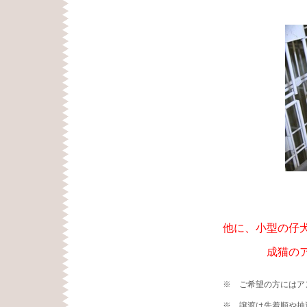
スコティ
他に、小型の仔
成猫のアメリ
※ ご希望の方にはア
※ 譲渡は先着順や抽