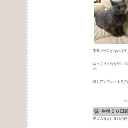
不安で仕方がない様子
ゆっくりと心を開いて
た。
ロシアンブルー１０才
Po
生後５０日
野犬の母犬が５頭の仔