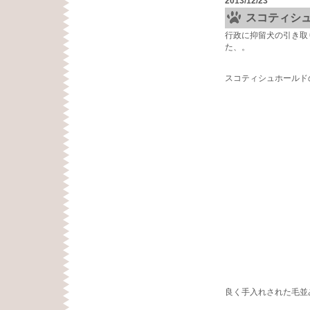
2013/12/23
スコティシ
行政に抑留犬の引き取
た、。
スコティシュホールド
良く手入れされた毛並