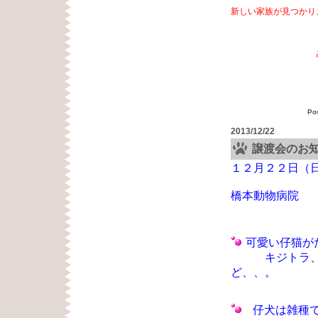
新しい家族が見つかり
あ
Po
2013/12/22
譲渡会のお
１２月２２日（
橋本動物病
浜松市
可愛い仔猫が
キジトラ、愛
ど、、
仔犬は雑種で