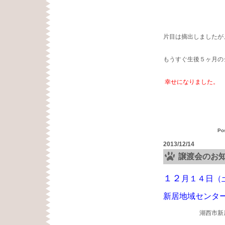
片目は摘出しましたが
もうすぐ生後５ヶ月の
幸せになりました。
Po
2013/12/14
譲渡会のお
１２
月１４日（
新居地域センタ
湖西市新居町浜