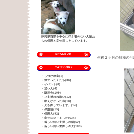
静岡県西部を中心に行き場のない犬猫た
ちの保護と幸せ探しをしています。
MYALBUM
生後２ヶ月の雑種の可
CATEGORY
・
しつけ教室(1)
・
旅立った子たち(36)
・
イベント(8)
・
迷い犬(6)
・
譲渡会(109)
・
ご支援のお願い(12)
・
救えなかった命(18)
・
犬を探しています。(14)
・
保護猫(19)
・
保護犬(92)
・
幸せになりました(634)
・
新しい飼い主探しの猫(62)
・
新しい飼い主探しの犬(103)