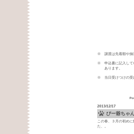
※ 譲渡は先着順や抽
※ 申込書に記入して
あります。
※ 当日受けつけの受
Po
2013/12/17
びー爺ちゃ
この春、３月の初めに
た、。