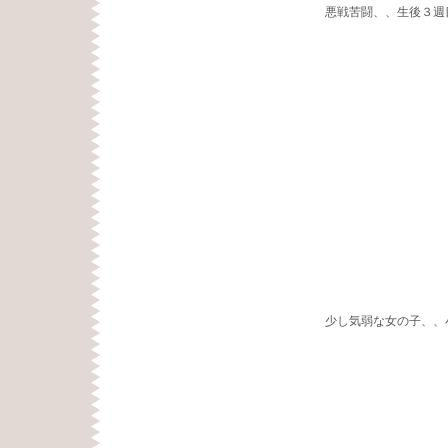
悪戦苦闘、、生後３週
少し気弱な女の子、、