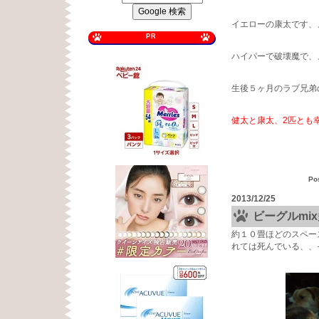
イエローの康太です、
PR
ハイパーで破壊魔で、
生後５ヶ月のラブ兄弟
健太と康太、2匹とも
Po
2013/12/25
ビーグルmi
約１０畳ほどのスペー
れては死んでいる、、