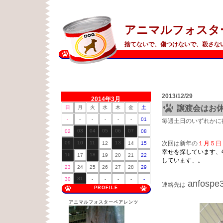
アニマルフォスタ
捨てないで、傷つけないで、殺さな
2013/12/29
2014年3月
譲渡会はお
日
月
火
水
木
金
土
-
-
-
-
-
-
01
毎週土日のいずれかに
03
04
05
06
07
02
08
09
10
11
13
次回は新年の
１月５日
12
14
15
幸せを探しています、
16
18
17
19
20
21
22
しています、。
23
24
25
26
27
28
29
31
30
-
-
-
-
-
anfospe
連絡先は
PROFILE
アニマルフォスターペアレンツ