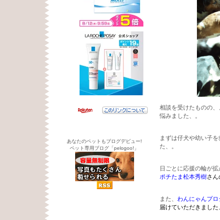
相談を受けたものの、
悩みました、。
まずは仔犬や幼い子を
あなたのペットもブログデビュー!
た、。
ペット専用ブログ「pelogoo!」
日ごとに応援の輪が拡
ポチたま松本秀樹
さん
また、
わんにゃんプロ
届けていただきました