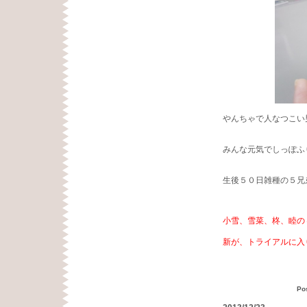
やんちゃで人なつこい
みんな元気でしっぽふ
生後５０日雑種の５兄
小雪、雪菜、柊、睦の
新が、トライアルに入
Po