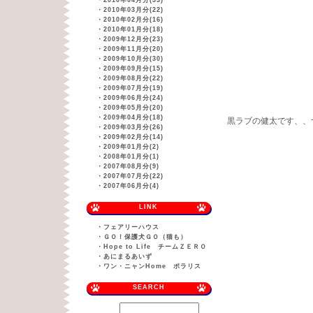
・
2010年04月分(33)
・
2010年03月分(22)
・
2010年02月分(16)
・
2010年01月分(18)
・
2009年12月分(23)
・
2009年11月分(20)
・
2009年10月分(30)
・
2009年09月分(15)
・
2009年08月分(22)
・
2009年07月分(19)
・
2009年06月分(24)
・
2009年05月分(20)
・
2009年04月分(18)
黒ラブの健太です、、
・
2009年03月分(26)
・
2009年02月分(14)
・
2009年01月分(2)
・
2008年01月分(1)
・
2007年08月分(9)
・
2007年07月分(22)
・
2007年06月分(4)
LINK
・
フェアリーハウス
・
ＧＯ！保護犬ＧＯ（猫も）
・
Hope to Life チームＺＥＲＯ
・
あにまるあいず
・
ワン・ニャンHome ポラリス
SEARCH