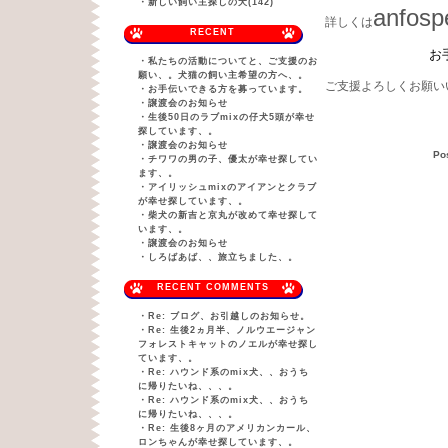
・
新しい飼い主探しの犬(142)
anfos
詳しくは
RECENT
お手伝いのこ
・
私たちの活動についてと、ご支援のお
願い、。犬猫の飼い主希望の方へ、。
ご支援よろしくお願い
・
お手伝いできる方を募っています。
・
譲渡会のお知らせ
・
生後50日のラブmixの仔犬5頭が幸せ
探しています、。
・
譲渡会のお知らせ
Po
・
チワワの男の子、優太が幸せ探してい
ます、。
・
アイリッシュmixのアイアンとクラブ
が幸せ探しています、。
・
柴犬の新吉と京丸が改めて幸せ探して
います、。
・
譲渡会のお知らせ
・
しろばあば、、旅立ちました、。
RECENT COMMENTS
・
Re: ブログ、お引越しのお知らせ。
・
Re: 生後2ヵ月半、ノルウエージャン
フォレストキャットのノエルが幸せ探し
ています、。
・
Re: ハウンド系のmix犬、、おうち
に帰りたいね、、、。
・
Re: ハウンド系のmix犬、、おうち
に帰りたいね、、、。
・
Re: 生後8ヶ月のアメリカンカール、
ロンちゃんが幸せ探しています、。