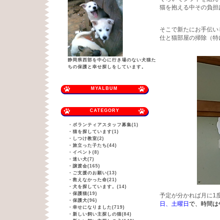
猫を抱える中その負担
そこで新たにお手伝い
仕と猫部屋の掃除（特
静岡県西部を中心に行き場のない犬猫た
ちの保護と幸せ探しをしています。
MYALBUM
CATEGORY
・
ボランティアスタッフ募集(1)
・
猫を探しています(1)
・
しつけ教室(2)
・
旅立った子たち(44)
・
イベント(8)
・
迷い犬(7)
・
譲渡会(165)
・
ご支援のお願い(13)
・
救えなかった命(21)
・
犬を探しています。(14)
・
保護猫(19)
予定が分かれば月に1
・
保護犬(96)
日、土曜日
で、時間は
・
幸せになりました(719)
・
新しい飼い主探しの猫(84)