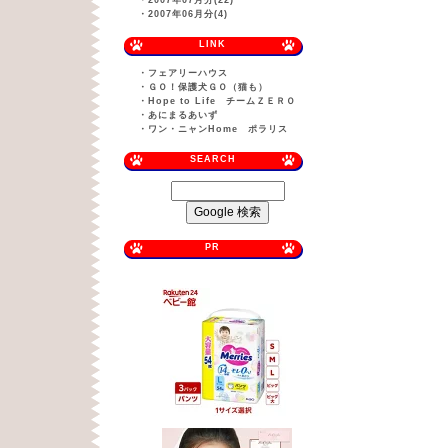
・
2007年07月分(22)
・
2007年06月分(4)
LINK
・
フェアリーハウス
・
ＧＯ！保護犬ＧＯ（猫も）
・
Hope to Life チームＺＥＲＯ
・
あにまるあいず
・
ワン・ニャンHome ポラリス
SEARCH
PR