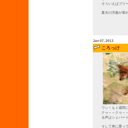
そういえばブリ
夏夫の洋服が着
Jan 07, 2013
ころっけ
ワン！も１週間
クゥ～～クゥ～
る声はシェパー
そして車に乗っ