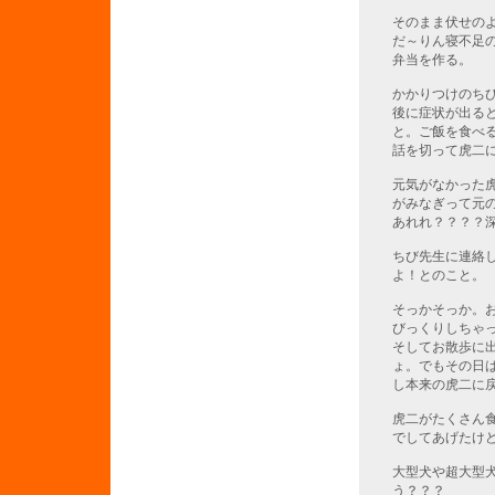
そのまま伏せの
だ～りん寝不足
弁当を作る。
かかりつけのち
後に症状が出る
と。ご飯を食べ
話を切って虎二
元気がなかった
がみなぎって元
あれれ？？？？
ちび先生に連絡
よ！とのこと。
そっかそっか。
びっくりしちゃ
そしてお散歩に
ょ。でもその日
し本来の虎二に
虎二がたくさん
でしてあげたけ
大型犬や超大型
う？？？