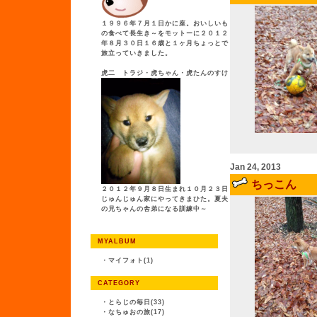
１９９６年７月１日かに座。おいしいも
の食べて長生き～をモットーに２０１２
年８月３０日１６歳と１ヶ月ちょっとで
旅立っていきました。
虎二 トラジ・虎ちゃん・虎たんのすけ
Jan 24, 2013
ちっこん
２０１２年９月８日生まれ１０月２３日
じゅんじゅん家にやってきまひた。夏夫
の兄ちゃんの舎弟になる訓練中～
MYALBUM
・
マイフォト(1)
CATEGORY
・
とらじの毎日(33)
・
なちゅおの旅(17)