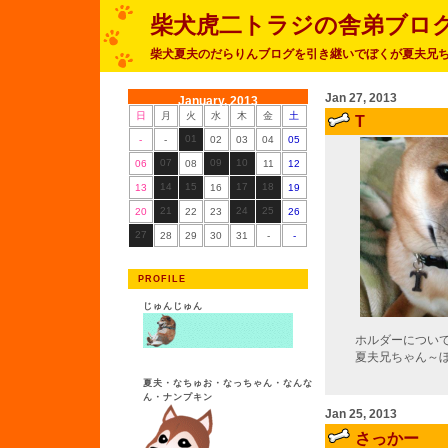
柴犬虎二トラジの舎弟ブロ
柴犬夏夫のだらりんブログを引き継いでぼくが夏夫兄
Jan 27, 2013
January, 2013
日
月
火
水
木
金
土
T
01
-
-
02
03
04
05
07
09
10
06
08
11
12
14
15
17
18
13
16
19
21
24
25
20
22
23
26
27
28
29
30
31
-
-
PROFILE
じゅんじゅん
ホルダーについ
夏夫兄ちゃん～
夏夫・なちゅお・なっちゃん・なんな
ん・ナンプキン
Jan 25, 2013
さっかー