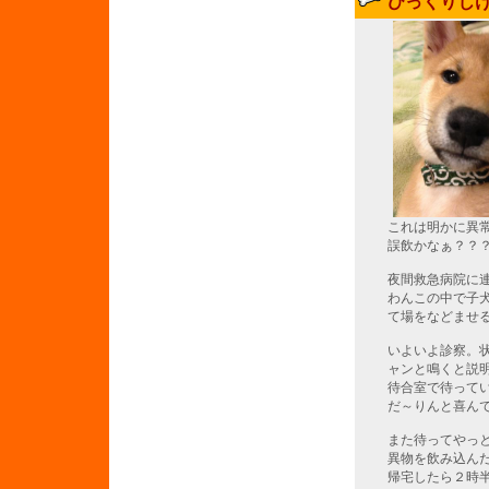
びっくりじ
これは明かに異
誤飲かなぁ？？
夜間救急病院に
わんこの中で子
て場をなどませ
いよいよ診察。
ャンと鳴くと説
待合室で待って
だ～りんと喜ん
また待ってやっ
異物を飲み込ん
帰宅したら２時