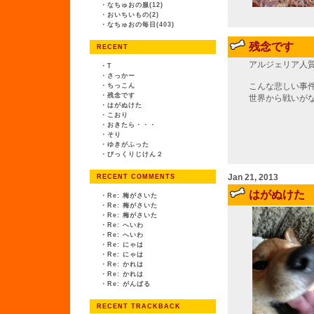
・
なちゅおの服(12)
・
おいちいもの(2)
・
なちゅおの毎日(403)
残念です
RECENT
アルジェリア人
・
T
・
さっかー
こんな悲しい事
・
ちっこん
・
残念です
世界から戦いが
・
はがぬけた
・
こおり
・
おきたら・・・
・
そり
・
ゆきがふった
・
びっくりじけん２
Jan 21, 2013
RECENT COMMENTS
はがぬけた
・
Re: 梅がさいた
・
Re: 梅がさいた
・
Re: 梅がさいた
・
Re: へいわ
・
Re: へいわ
・
Re: にゃは
・
Re: にゃは
・
Re: かれは
・
Re: かれは
・
Re: がんばる
RECENT TRACKBACK