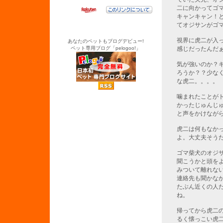
二に向かってゴ
キャンキャン！
てオジサンがゴ
視界に虎二が入
あなたのペットもブログデビュー!
ペット専用ブログ「pelogoo!」
感じだったんだ
気が強いのか？
ろうか？？少な
な虎二。。。。
噛まれたことが
かったじゅんじ
と声をかけなが
虎二は何もなか
よ。大丈夫そう
ゴマ柴犬のオジ
聞こうかと頭を
みついて離れな
連絡先も聞かな
たぶん近くの人
ね。
帰ってから虎二
るく懐っこい虎