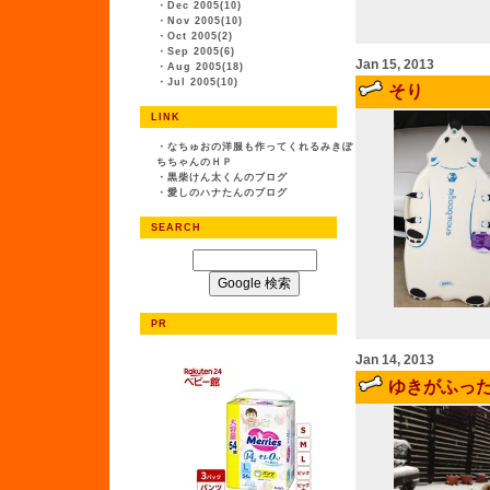
・
Dec 2005(10)
・
Nov 2005(10)
・
Oct 2005(2)
・
Sep 2005(6)
Jan 15, 2013
・
Aug 2005(18)
・
Jul 2005(10)
そり
LINK
・
なちゅおの洋服も作ってくれるみきぽ
ちちゃんのＨＰ
・
黒柴けん太くんのブログ
・
愛しのハナたんのブログ
SEARCH
PR
Jan 14, 2013
ゆきがふっ