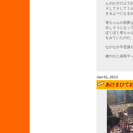
んのひざの上で
そしてそしてう
きるよーになる
母ちゃんの初夢
出しそうになっ
ぼくぼく母ちゃ
をみていたのだ
なかなか不思議
健やかに成長中
Jan 01, 2013
あけまひて