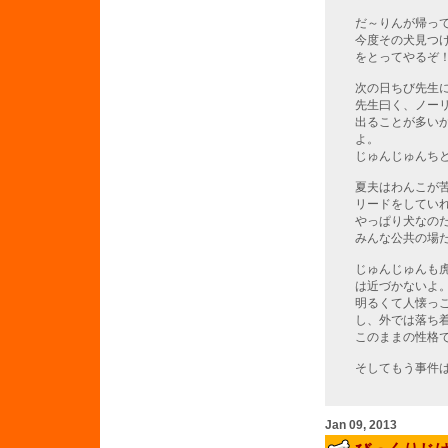
だ～りんが帰っ
今度その犬見つ
をとってやるぞ
次の日ちび先生
先生曰く、ノー
出ることが多い
よ。
じゅんじゅんち
夏夫はわんこが
リードをしてい
やっぱり犬なの
みんな公共の場
じゅんじゅんも
は近づかないよ
明るくて人懐っ
し、外では落ち着
このままの性格
そしてもう事件
Jan 09, 2013