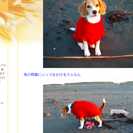
25
-
ログの
て湘
様子
魚の死骸にシッコをかけるラムちん
15
す
何よ