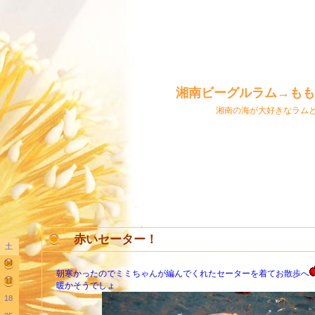
湘南ビーグルラム→もも
湘南の海が大好きなラム
赤いセーター！
土
04
朝寒かったのでミミちゃんが編んでくれたセーターを着てお散歩へ
11
暖かそうでしょ
18