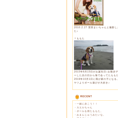
2010.2.27 里田まいちゃんと撮影
た♪
＊ももた
2015年6月15日がお誕生日♪お散歩
ーした次の日から海で会ってたもも
2019年10月1日に我が家の子になる
ヤツよりボール遊びが大好き♪
RECENT
・
一緒に歩こう！！
・
カエルちゃん
・
ボールを得たももた。
・
おまんじゅうみたいな。