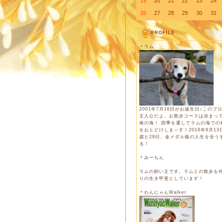
19
20
21
22
23
24
26
27
28
29
30
31
PROFILE
＊ラム
2001年7月16日がお誕生日♪このブ
主人公だよ。お散歩コースは決まっ
南の海！ 四季を通してラムの海での
をおとどけしま～す！2016年8月13日
歳と29日、金メダル級の人生を全う
る！
＊みーちん
ラムの飼い主です。ラムとの散歩を
りの生き甲斐としています！
＊わんにゃんWalker