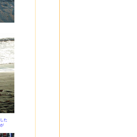
ました
事が