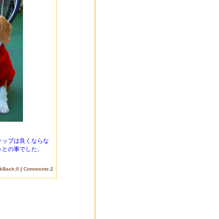
キップは良くならな
うとの事でした。
ckBack:0
|
Comments:2