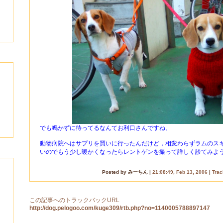
でも鳴かずに待ってるなんてお利口さんですね。
動物病院へはサプリを買いに行ったんだけど，相変わらずラムのス
いのでもう少し暖かくなったらレントゲンを撮って詳しく診てみよ
Posted by みーちん |
21:08:49, Feb 13, 2006
|
Tra
この記事へのトラックバックURL
http://dog.pelogoo.com/kuge309/rtb.php?no=1140005788897147