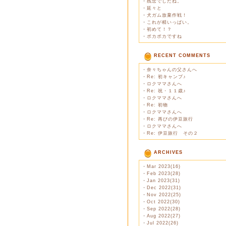
・
残念でしたね。
・
延々と
・
犬ガム放棄作戦！
・
これが精いっぱい。
・
初めて！？
・
ポカポカですね
RECENT COMMENTS
・
奈々ちゃんの父さんへ
・
Re: 初キャンプ♪
・
ロクママさんへ
・
Re: 祝・１１歳♪
・
ロクママさんへ
・
Re: 初物
・
ロクママさんへ
・
Re: 再びの伊豆旅行
・
ロクママさんへ
・
Re: 伊豆旅行 その２
ARCHIVES
・
Mar 2023(16)
・
Feb 2023(28)
・
Jan 2023(31)
・
Dec 2022(31)
・
Nov 2022(25)
・
Oct 2022(30)
・
Sep 2022(28)
・
Aug 2022(27)
・
Jul 2022(26)