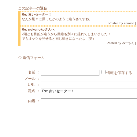
この記事への返信
Re: 赤いセーター！
なんか別々に撮ったかのように違う姿ですね。
Posted by arimato |
Re: nokonokoさんへ
2頭とも目的が違うから目線も別々に撮れてしまいました！
でもオヤツを見せると同じ動きになったよ（笑）
Posted by みーちん | 2
◇ 返信フォーム
名前 ：
情報を保存する
メール ：
URL ：
題名 ：
内容 ：