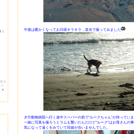
午後は暖かくなってお日様キラキラ，逆光で撮ってみました
しまし
デビュ
た！
。オ
夕方動物病院へ行く途中スーパーの前で“ルークちゃん
”が待ってい
一緒に写真を撮ろうとラムも繋いだんだけど“ルーク”はお母さんの
気になって遠くをみていて目線が合いませんでした。