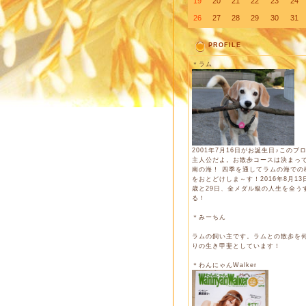
19
20
21
22
23
24
26
27
28
29
30
31
PROFILE
＊ラム
2001年7月16日がお誕生日♪このブ
主人公だよ。お散歩コースは決まっ
南の海！ 四季を通してラムの海での
をおとどけしま～す！2016年8月13日
歳と29日、金メダル級の人生を全う
る！
＊みーちん
ラムの飼い主です。ラムとの散歩を
りの生き甲斐としています！
＊わんにゃんWalker