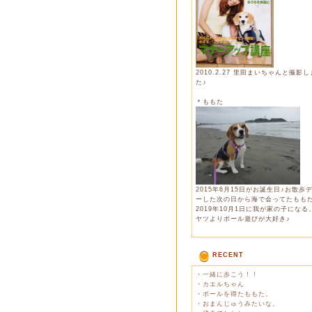
2010.2.27 里田まいちゃんと撮影
た♪
＊ももた
2015年6月15日がお誕生日♪お散歩
ーした次の日から海で会ってたもも
2019年10月1日に我が家の子になる
ヤツよりボール遊びが大好き♪
RECENT
・
一緒に歩こう！！
・
カエルちゃん
・
ボールを得たももた。
・
おまんじゅうみたいな。