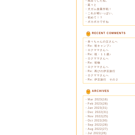
・
残念でしたね。
・
延々と
・
犬ガム放棄作戦！
・
これが精いっぱい。
・
初めて！？
・
ポカポカですね
RECENT COMMENTS
・
奈々ちゃんの父さんへ
・
Re: 初キャンプ♪
・
ロクママさんへ
・
Re: 祝・１１歳♪
・
ロクママさんへ
・
Re: 初物
・
ロクママさんへ
・
Re: 再びの伊豆旅行
・
ロクママさんへ
・
Re: 伊豆旅行 その２
ARCHIVES
・
Mar 2023(16)
・
Feb 2023(28)
・
Jan 2023(31)
・
Dec 2022(31)
・
Nov 2022(25)
・
Oct 2022(30)
・
Sep 2022(28)
・
Aug 2022(27)
・
Jul 2022(26)