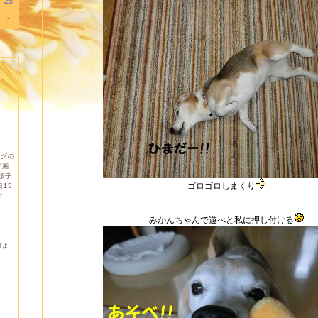
25
-
ログの
て湘
様子
ゴロゴロしまくり
15
す
みかんちゃんで遊べと私に押し付ける
何よ