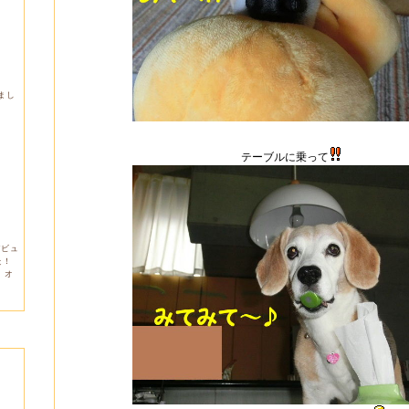
しまし
テーブルに乗って
デビュ
た！
。オ