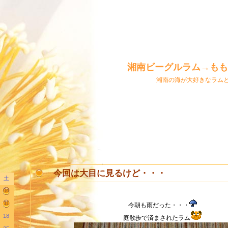
湘南ビーグルラム→もも
湘南の海が大好きなラム
今回は大目に見るけど・・・
土
04
11
今朝も雨だった・・・
18
庭散歩で済まされたラム