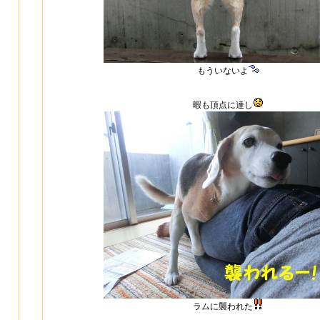
もういないよ
暇も頂点に達し
ラムに襲われた