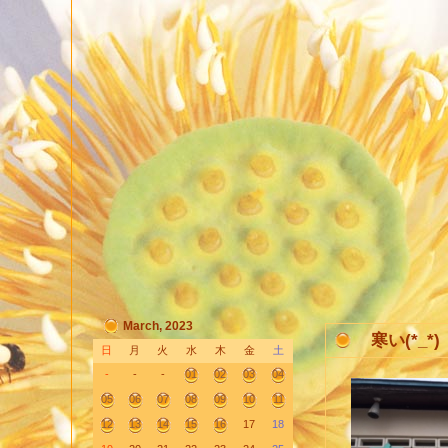
March, 2023
寒い(*_*)
日
月
火
水
木
金
土
-
-
-
01
02
03
04
05
06
07
08
09
10
11
12
13
14
15
16
17
18