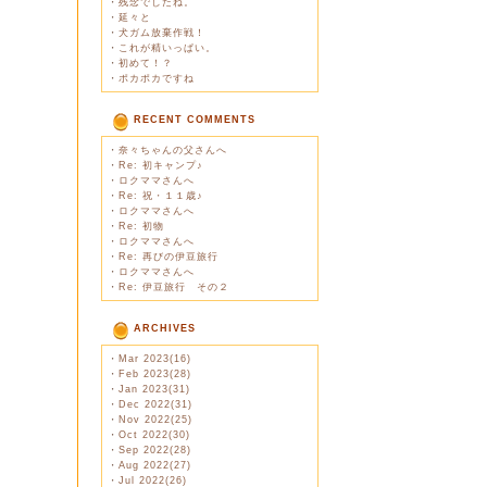
・
残念でしたね。
・
延々と
・
犬ガム放棄作戦！
・
これが精いっぱい。
・
初めて！？
・
ポカポカですね
RECENT COMMENTS
・
奈々ちゃんの父さんへ
・
Re: 初キャンプ♪
・
ロクママさんへ
・
Re: 祝・１１歳♪
・
ロクママさんへ
・
Re: 初物
・
ロクママさんへ
・
Re: 再びの伊豆旅行
・
ロクママさんへ
・
Re: 伊豆旅行 その２
ARCHIVES
・
Mar 2023(16)
・
Feb 2023(28)
・
Jan 2023(31)
・
Dec 2022(31)
・
Nov 2022(25)
・
Oct 2022(30)
・
Sep 2022(28)
・
Aug 2022(27)
・
Jul 2022(26)