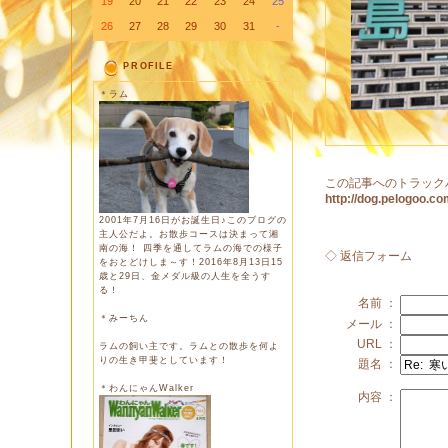
19
20
21
22
23
24
25
26
27
28
29
30
31
-
PROFILE
＊ラム
この記事へのトラック
http://dog.pelogoo.
2001年7月16日がお誕生日♪このブログの
主人公だよ。お散歩コースは決まって湘
南の海！ 四季を通してラムの海での様子
◇ 返信フォーム
をおとどけしま～す！2016年8月13日15
歳と29日、金メダル級の人生を全うす
る！
名前 ：
＊みーちん
メール ：
URL ：
ラムの飼い主です。ラムとの散歩を何よ
りの生き甲斐としています！
題名 ：
＊わんにゃんWalker
内容 ：