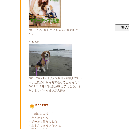
2010.2.27 里田まいちゃんと撮影しまし
た♪
＊ももた
2015年6月15日がお誕生日♪お散歩デビュ
ーした次の日から海で会ってたももた！
2019年10月1日に我が家の子になる。オ
ヤツよりボール遊びが大好き♪
RECENT
・
一緒に歩こう！！
・
カエルちゃん
・
ボールを得たももた。
・
おまんじゅうみたいな。