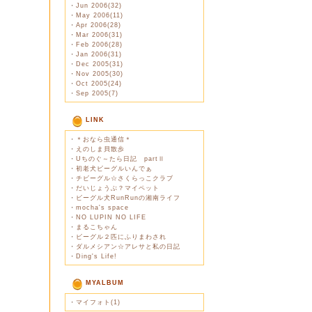
・
Jun 2006(32)
・
May 2006(11)
・
Apr 2006(28)
・
Mar 2006(31)
・
Feb 2006(28)
・
Jan 2006(31)
・
Dec 2005(31)
・
Nov 2005(30)
・
Oct 2005(24)
・
Sep 2005(7)
LINK
・
＊おなら虫通信＊
・
えのしま貝散歩
・
Uちのぐ～たら日記 partⅡ
・
初老犬ビーグルいんでぁ
・
チビーグル☆さくらっこクラブ
・
だいじょうぶ？マイペット
・
ビーグル犬RunRunの湘南ライフ
・
mocha's space
・
NO LUPIN NO LIFE
・
まるこちゃん
・
ビーグル２匹にふりまわされ
・
ダルメシアン☆アレサと私の日記
・
Ding's Life!
MYALBUM
・
マイフォト(1)