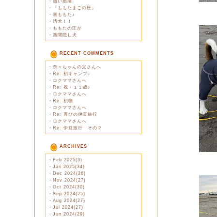
・
熱い抱擁
・
『ももたまごの圧』
・
裏ももた♪
・
汚犬！！
・
ももたの圧が
・
新聞隠し犬
RECENT COMMENTS
・
奈々ちゃんの父さんへ
・
Re: 初キャンプ♪
・
ロクママさんへ
・
Re: 祝・１１歳♪
・
ロクママさんへ
・
Re: 初物
・
ロクママさんへ
・
Re: 再びの伊豆旅行
・
ロクママさんへ
・
Re: 伊豆旅行 その２
ARCHIVES
・
Feb 2025(3)
・
Jan 2025(34)
・
Dec 2024(26)
・
Nov 2024(27)
・
Oct 2024(30)
・
Sep 2024(25)
・
Aug 2024(27)
・
Jul 2024(27)
・
Jun 2024(29)