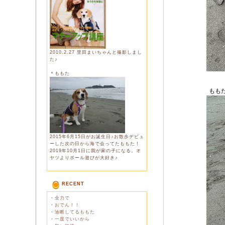
2010.2.27 里田まいちゃんと撮影しまし
た♪
＊ももた
もも
2015年6月15日がお誕生日♪お散歩デビュ
ーした次の日から海で会ってたももた！
2019年10月1日に我が家の子になる。オ
ヤツよりボール遊びが大好き♪
RECENT
・
全力で
・
おでん！！
・
油断してるももた
・
一度でいいから