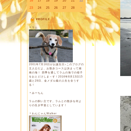
16
17
18
19
20
21
22
23
24
25
26
27
28
-
PROFILE
＊ラム
2001年7月16日がお誕生日♪このブログの
主人公だよ。お散歩コースは決まって湘
南の海！ 四季を通してラムの海での様子
をおとどけしま～す！2016年8月13日15
歳と29日、金メダル級の人生を全うす
る！
＊みーちん
ラムの飼い主です。ラムとの散歩を何よ
りの生き甲斐としています！
＊わんにゃんWalker