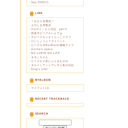
・
Sep 2005(7)
LINK
・
＊おなら虫通信＊
・
えのしま貝散歩
・
Uちのぐ～たら日記 partⅡ
・
初老犬ビーグルいんでぁ
・
チビーグル☆さくらっこクラブ
・
だいじょうぶ？マイペット
・
ビーグル犬RunRunの湘南ライフ
・
mocha's space
・
NO LUPIN NO LIFE
・
まるこちゃん
・
ビーグル２匹にふりまわされ
・
ダルメシアン☆アレサと私の日記
・
Ding's Life!
MYALBUM
・
マイフォト(1)
RECENT TRACKBACK
SEARCH