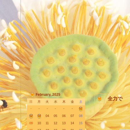
February, 2025
全力で
日
月
火
水
木
金
土
-
-
-
-
-
-
01
02
03
04
05
06
07
08
09
10
11
12
13
14
15