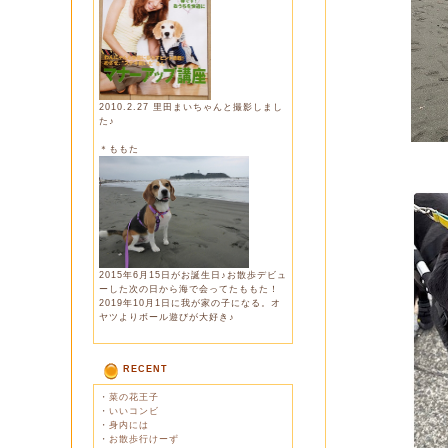
2010.2.27 里田まいちゃんと撮影しまし
た♪
＊ももた
2015年6月15日がお誕生日♪お散歩デビュ
ーした次の日から海で会ってたももた！
2019年10月1日に我が家の子になる。オ
ヤツよりボール遊びが大好き♪
RECENT
・
菜の花王子
・
いいコンビ
・
身内には
・
お散歩行けーず