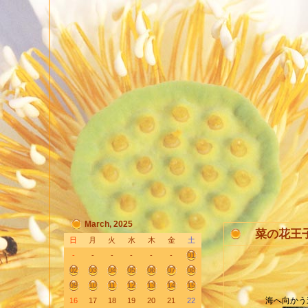
March, 2025
菜の花王
日
月
火
水
木
金
土
-
-
-
-
-
-
01
02
03
04
05
06
07
08
09
10
11
12
13
14
15
海へ向かう
16
17
18
19
20
21
22