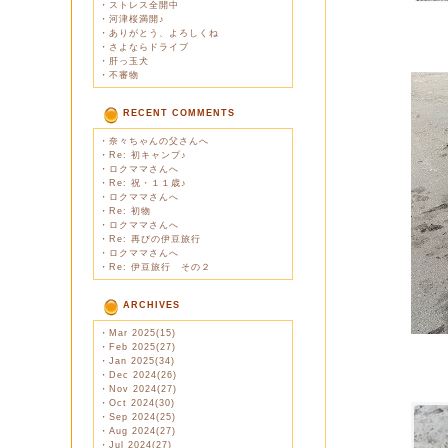
・
ストレス全開中
・
河津桜満開♪
・
ありがとう、よろしくね
・
さよならドライブ
・
肝っ玉犬
・
不審物
RECENT COMMENTS
・
奈々ちゃんの父さんへ
・
Re: 初キャンプ♪
・
ロクママさんへ
・
Re: 祝・１１歳♪
・
ロクママさんへ
・
Re: 初物
・
ロクママさんへ
・
Re: 再びの伊豆旅行
・
ロクママさんへ
・
Re: 伊豆旅行 その２
ARCHIVES
・
Mar 2025(15)
・
Feb 2025(27)
・
Jan 2025(34)
・
Dec 2024(26)
・
Nov 2024(27)
・
Oct 2024(30)
・
Sep 2024(25)
・
Aug 2024(27)
・
Jul 2024(27)