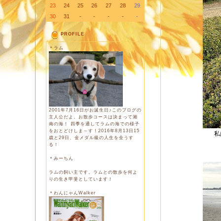
23
24
25
26
27
28
29
30
31
-
-
-
-
-
PROFILE
＊ラム
2001年7月16日がお誕生日♪このブログの
主人公だよ。お散歩コースは決まって湘
南の海！ 四季を通してラムの海での様子
をおとどけしま～す！2016年8月13日15
私
歳と29日、金メダル級の人生を全うす
る！
＊みーちん
ラムの飼い主です。ラムとの散歩を何よ
りの生き甲斐としています！
＊わんにゃんWalker