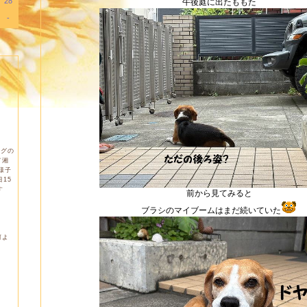
28
午後庭に出たももた
-
ログの
て湘
様子
15
す
前から見てみると
ブラシのマイブームはまだ続いていた
何よ