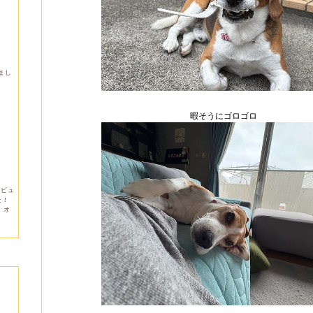
しまし
暇そうにゴロゴロ
デビュ
た！
。オ