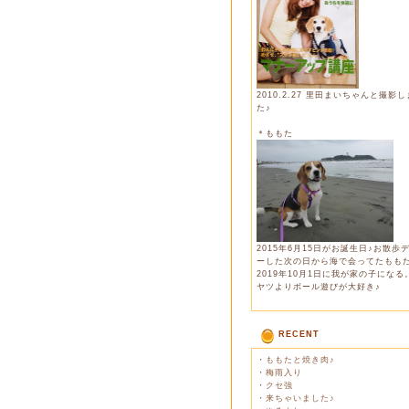
2010.2.27 里田まいちゃんと撮影
た♪
＊ももた
2015年6月15日がお誕生日♪お散歩
ーした次の日から海で会ってたもも
2019年10月1日に我が家の子になる
ヤツよりボール遊びが大好き♪
RECENT
・
ももたと焼き肉♪
・
梅雨入り
・
クセ強
・
来ちゃいました♪