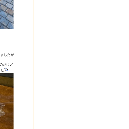
しましたが
のだけど
った