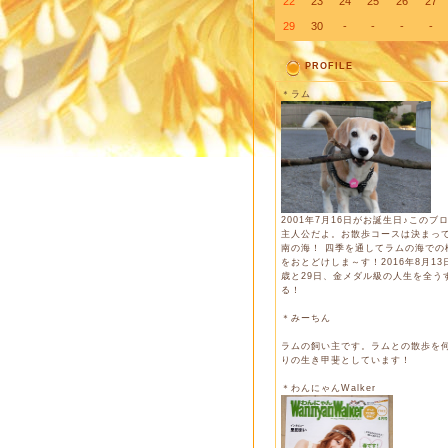
22
23
24
25
26
27
29
30
-
-
-
-
PROFILE
＊ラム
2001年7月16日がお誕生日♪このブ
主人公だよ。お散歩コースは決まっ
南の海！ 四季を通してラムの海での
をおとどけしま～す！2016年8月13日
歳と29日、金メダル級の人生を全う
る！
＊みーちん
ラムの飼い主です。ラムとの散歩を
りの生き甲斐としています！
＊わんにゃんWalker