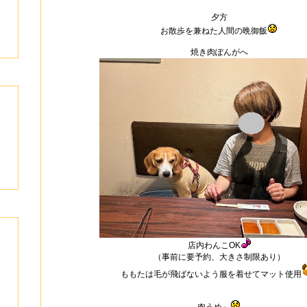
夕方
お散歩を兼ねた人間の晩御飯
焼き肉ぽんがへ
店内わんこOK
（事前に要予約、大きさ制限あり）
ももたは毛が飛ばないよう服を着せてマット使用