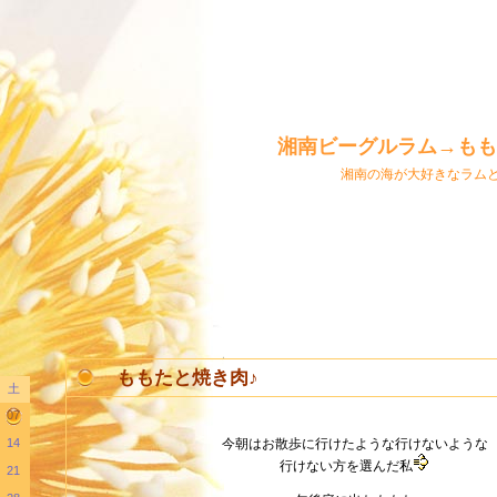
湘南ビーグルラム→もも
湘南の海が大好きなラム
ももたと焼き肉♪
土
07
14
今朝はお散歩に行けたような行けないような
行けない方を選んだ私
21