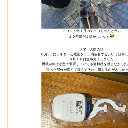
２０１５年１月のチャコちゃんとラム
１０年前だよ懐かしいなぁ
さて、人間の話
６月5日にホルダー心電図を５日間装着するという話を
６月１０日無事完了しました
機械自体は小型で装置していても違和感を感じなかった
張った部分が痒くて痒くてそれに耐えるのがきつか