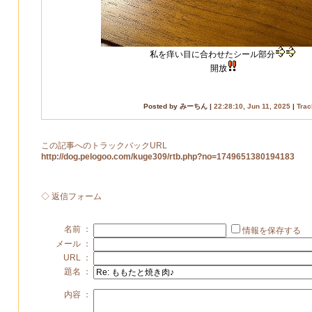
私を痒い目に合わせたシール部分
開放
Posted by みーちん |
22:28:10, Jun 11, 2025
|
Tra
この記事へのトラックバックURL
http://dog.pelogoo.com/kuge309/rtb.php?no=1749651380194183
◇ 返信フォーム
名前 ：
情報を保存する
メール ：
URL ：
題名 ：
内容 ：