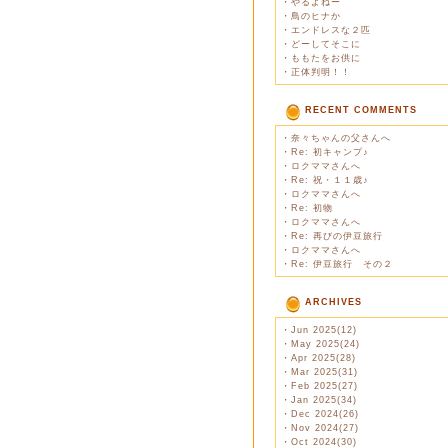
・
やるよねー
・
鳥のヒナか
・
エンドレスな２匹
・
どーしてそこに
・
ももたをお供に
・
正体判明！！
RECENT COMMENTS
・
奈々ちゃんの父さんへ
・
Re: 初キャンプ♪
・
ロクママさんへ
・
Re: 祝・１１歳♪
・
ロクママさんへ
・
Re: 初物
・
ロクママさんへ
・
Re: 再びの伊豆旅行
・
ロクママさんへ
・
Re: 伊豆旅行 その２
ARCHIVES
・
Jun 2025(12)
・
May 2025(24)
・
Apr 2025(28)
・
Mar 2025(31)
・
Feb 2025(27)
・
Jan 2025(34)
・
Dec 2024(26)
・
Nov 2024(27)
・
Oct 2024(30)