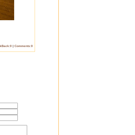
ckBack:0
|
Comments:0