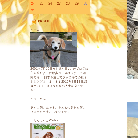
24
25
26
27
28
29
30
31
-
-
-
-
-
-
PROFILE
＊ラム
2001年7月16日がお誕生日♪このブログの
主人公だよ。お散歩コースは決まって湘
南の海！ 四季を通してラムの海での様子
をおとどけしま～す！2016年8月13日15
歳と29日、金メダル級の人生を全うす
る！
＊みーちん
ラムの飼い主です。ラムとの散歩を何よ
りの生き甲斐としています！
＊わんにゃんWalker