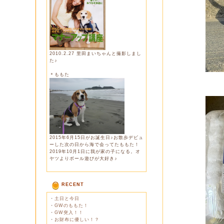
2010.2.27 里田まいちゃんと撮影しまし
た♪
＊ももた
2015年6月15日がお誕生日♪お散歩デビュ
ーした次の日から海で会ってたももた！
2019年10月1日に我が家の子になる。オ
ヤツよりボール遊びが大好き♪
RECENT
・
土日と今日
・
GWのももた！
・
GW突入！！
・
お財布に優しい！？