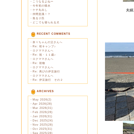
・
こうなるよねー
・
今年初の噴水
夫婦
・
ケチ丸出し
・
仲間意識！？
・
焦る２匹
・
どこでも寝られる犬
RECENT COMMENTS
・
奈々ちゃんの父さんへ
・
Re: 初キャンプ♪
・
ロクママさんへ
・
Re: 祝・１１歳♪
・
ロクママさんへ
・
Re: 初物
・
ロクママさんへ
・
Re: 再びの伊豆旅行
・
ロクママさんへ
・
Re: 伊豆旅行 その２
ARCHIVES
・
May 2026(2)
・
Apr 2026(28)
・
Mar 2026(31)
・
Feb 2026(28)
・
Jan 2026(31)
・
Dec 2025(24)
・
Nov 2025(28)
・
Oct 2025(31)
・
Sep 2025(28)