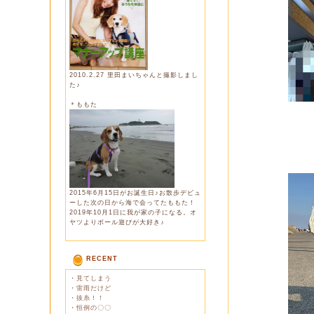
2010.2.27 里田まいちゃんと撮影しまし
た♪
＊ももた
2015年6月15日がお誕生日♪お散歩デビュ
ーした次の日から海で会ってたももた！
2019年10月1日に我が家の子になる。オ
ヤツよりボール遊びが大好き♪
RECENT
・
見てしまう
・
雷雨だけど
・
抜糸！！
・
恒例の〇〇