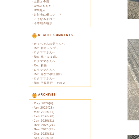
・
土日と今日
・
GWのももた！
・
GW突入！！
・
お財布に優しい！？
・
こうなるよねー
・
今年初の噴水
RECENT COMMENTS
・
奈々ちゃんの父さんへ
・
Re: 初キャンプ♪
・
ロクママさんへ
・
Re: 祝・１１歳♪
・
ロクママさんへ
・
Re: 初物
・
ロクママさんへ
・
Re: 再びの伊豆旅行
・
ロクママさんへ
・
Re: 伊豆旅行 その２
ARCHIVES
・
May 2026(6)
・
Apr 2026(28)
・
Mar 2026(31)
・
Feb 2026(28)
・
Jan 2026(31)
・
Dec 2025(24)
・
Nov 2025(28)
・
Oct 2025(31)
・
Sep 2025(28)