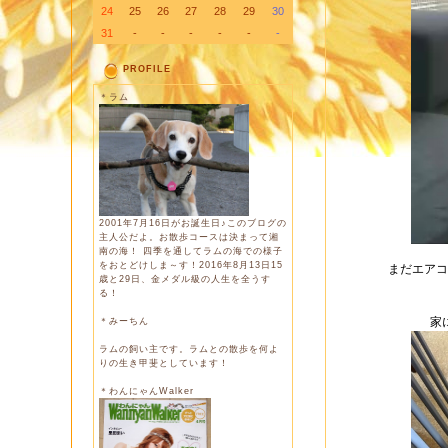
24
25
26
27
28
29
30
31
-
-
-
-
-
-
PROFILE
＊ラム
2001年7月16日がお誕生日♪このブログの
主人公だよ。お散歩コースは決まって湘
南の海！ 四季を通してラムの海での様子
をおとどけしま～す！2016年8月13日15
まだエアコ
歳と29日、金メダル級の人生を全うす
る！
家
＊みーちん
ラムの飼い主です。ラムとの散歩を何よ
りの生き甲斐としています！
＊わんにゃんWalker