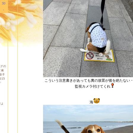
30
-
ログの
て湘
様子
15
こういう注意書きがあっても糞の放置が後を絶たない
す
監視カメラ付けてくれ
海
何よ