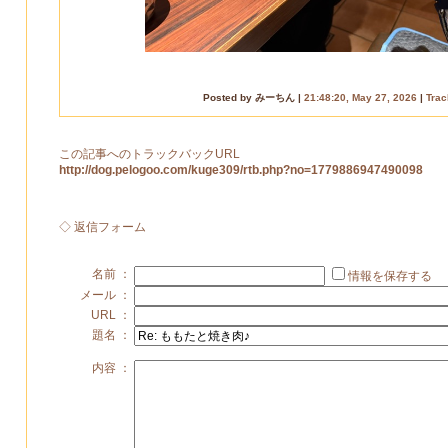
Posted by みーちん |
21:48:20, May 27, 2026
|
Tra
この記事へのトラックバックURL
http://dog.pelogoo.com/kuge309/rtb.php?no=1779886947490098
◇ 返信フォーム
名前 ：
情報を保存する
メール ：
URL ：
題名 ：
内容 ：