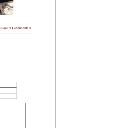
ckBack:0
|
Comments:0