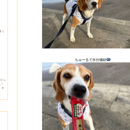
しまし
ちゅーるで水分補給
デビュ
た！
。オ