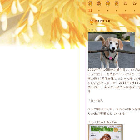
24
25
26
27
28
29
31
-
-
-
-
-
PROFILE
＊ラム
2001年7月16日がお誕生日♪このブ
主人公だよ。お散歩コースは決まっ
南の海！ 四季を通してラムの海での
をおとどけしま～す！2016年8月13日
歳と29日、金メダル級の人生を全う
る！
＊みーちん
ラムの飼い主です。ラムとの散歩を
りの生き甲斐としています！
＊わんにゃんWalker