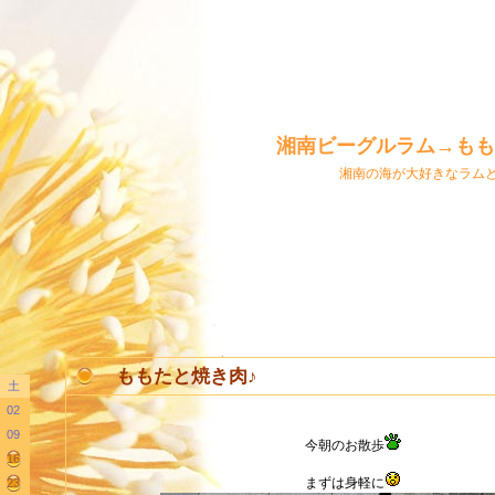
湘南ビーグルラム→もも
湘南の海が大好きなラム
ももたと焼き肉♪
土
02
09
今朝のお散歩
16
まずは身軽に
23