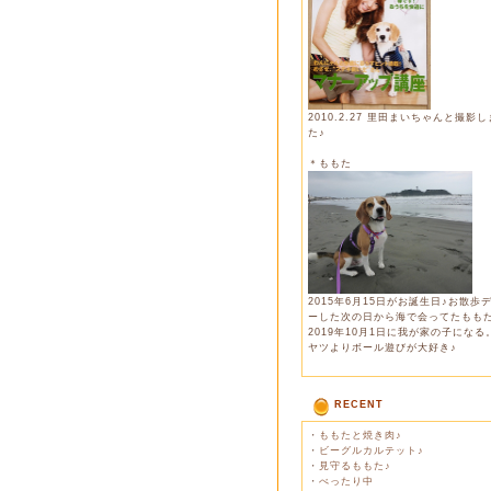
2010.2.27 里田まいちゃんと撮影
た♪
＊ももた
2015年6月15日がお誕生日♪お散歩
ーした次の日から海で会ってたもも
2019年10月1日に我が家の子になる
ヤツよりボール遊びが大好き♪
RECENT
・
ももたと焼き肉♪
・
ビーグルカルテット♪
・
見守るももた♪
・
べったり中