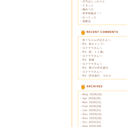
・
夕方はしっかりと
・
ピタッと
・
極めつけ
・
初早朝散歩！！
・
おっとっと
・
海断念
RECENT COMMENTS
・
奈々ちゃんの父さんへ
・
Re: 初キャンプ♪
・
ロクママさんへ
・
Re: 祝・１１歳♪
・
ロクママさんへ
・
Re: 初物
・
ロクママさんへ
・
Re: 再びの伊豆旅行
・
ロクママさんへ
・
Re: 伊豆旅行 その２
ARCHIVES
・
May 2026(18)
・
Apr 2026(28)
・
Mar 2026(31)
・
Feb 2026(28)
・
Jan 2026(31)
・
Dec 2025(24)
・
Nov 2025(28)
・
Oct 2025(31)
・
Sep 2025(28)