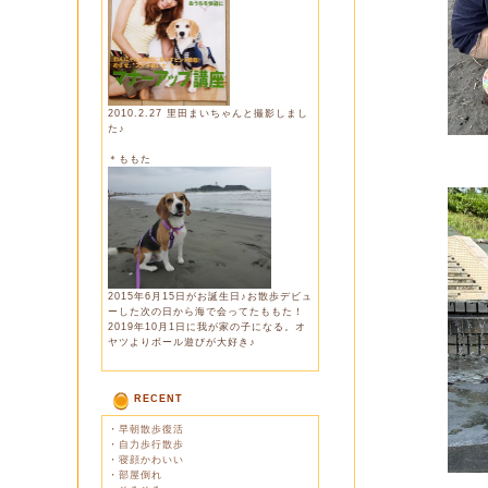
2010.2.27 里田まいちゃんと撮影しまし
た♪
＊ももた
2015年6月15日がお誕生日♪お散歩デビュ
ーした次の日から海で会ってたももた！
2019年10月1日に我が家の子になる。オ
ヤツよりボール遊びが大好き♪
RECENT
・
早朝散歩復活
・
自力歩行散歩
・
寝顔かわいい
・
部屋倒れ