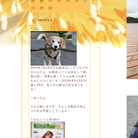
21
22
23
24
25
26
27
28
29
30
-
-
-
-
PROFILE
＊ラム
2001年7月16日がお誕生日♪このブログの
主人公だよ。お散歩コースは決まって湘
南の海！ 四季を通してラムの海での様子
をおとどけしま～す！2016年8月13日15
歳と29日、金メダル級の人生を全うす
る！
＊みーちん
ラムの飼い主です。ラムとの散歩を何よ
りの生き甲斐としています！
＊わんにゃんWalker