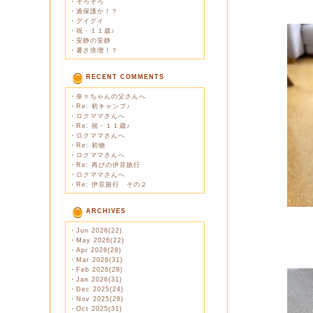
・
そろそろ
・
過保護か！？
・
グイグイ
・
祝・１１歳♪
・
安静の安静
・
暑さ倍増！？
RECENT COMMENTS
・
奈々ちゃんの父さんへ
・
Re: 初キャンプ♪
・
ロクママさんへ
・
Re: 祝・１１歳♪
・
ロクママさんへ
・
Re: 初物
・
ロクママさんへ
・
Re: 再びの伊豆旅行
・
ロクママさんへ
・
Re: 伊豆旅行 その２
ARCHIVES
・
Jun 2026(22)
・
May 2026(22)
・
Apr 2026(28)
・
Mar 2026(31)
・
Feb 2026(28)
・
Jan 2026(31)
・
Dec 2025(24)
・
Nov 2025(28)
・
Oct 2025(31)