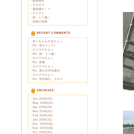
・
部屋倒れ
・
そろそろ
・
過保護か！？
・
グイグイ
・
祝・１１歳♪
・
安静の安静
RECENT COMMENTS
・
奈々ちゃんの父さんへ
・
Re: 初キャンプ♪
・
ロクママさんへ
・
Re: 祝・１１歳♪
・
ロクママさんへ
・
Re: 初物
・
ロクママさんへ
・
Re: 再びの伊豆旅行
・
ロクママさんへ
・
Re: 伊豆旅行 その２
ARCHIVES
・
Jun 2026(23)
・
May 2026(22)
・
Apr 2026(28)
・
Mar 2026(31)
・
Feb 2026(28)
・
Jan 2026(31)
・
Dec 2025(24)
・
Nov 2025(28)
・
Oct 2025(31)