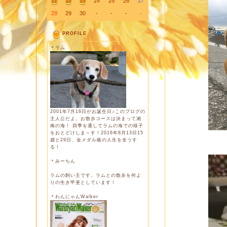
21
22
23
24
25
26
27
28
29
30
-
-
-
-
PROFILE
＊ラム
2001年7月16日がお誕生日♪このブログの
主人公だよ。お散歩コースは決まって湘
南の海！ 四季を通してラムの海での様子
をおとどけしま～す！2016年8月13日15
歳と29日、金メダル級の人生を全うす
る！
＊みーちん
ラムの飼い主です。ラムとの散歩を何よ
りの生き甲斐としています！
＊わんにゃんWalker