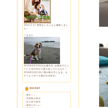
2010.2.27 里田まいちゃんと撮影しまし
た♪
＊ももた
2015年6月15日がお誕生日♪お散歩デビュ
ーした次の日から海で会ってたももた！
2019年10月1日に我が家の子になる。オ
ヤツよりボール遊びが大好き♪
RECENT
・
事件！！
・
早朝散歩復活
・
自力歩行散歩
・
寝顔かわいい