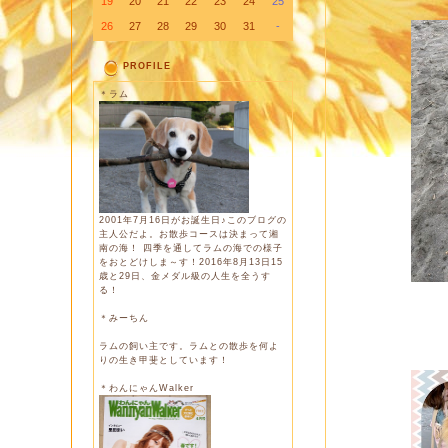
19
20
21
22
23
24
25
26
27
28
29
30
31
-
PROFILE
＊ラム
2001年7月16日がお誕生日♪このブログの
主人公だよ。お散歩コースは決まって湘
南の海！ 四季を通してラムの海での様子
をおとどけしま～す！2016年8月13日15
歳と29日、金メダル級の人生を全うす
る！
＊みーちん
ラムの飼い主です。ラムとの散歩を何よ
りの生き甲斐としています！
＊わんにゃんWalker