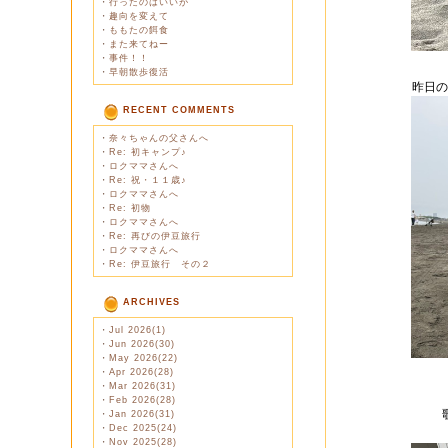
・
行ったのはいいが
・
趣向を変えて
・
ももたの餌食
・
また来てねー
・
事件！！
・
早朝散歩復活
昨日の
RECENT COMMENTS
・
奈々ちゃんの父さんへ
・
Re: 初キャンプ♪
・
ロクママさんへ
・
Re: 祝・１１歳♪
・
ロクママさんへ
・
Re: 初物
・
ロクママさんへ
・
Re: 再びの伊豆旅行
・
ロクママさんへ
・
Re: 伊豆旅行 その２
ARCHIVES
・
Jul 2026(1)
・
Jun 2026(30)
・
May 2026(22)
・
Apr 2026(28)
・
Mar 2026(31)
・
Feb 2026(28)
・
Jan 2026(31)
・
Dec 2025(24)
・
Nov 2025(28)