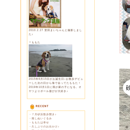
2010.2.27 里田まいちゃんと撮影しまし
た♪
＊ももた
2015年6月15日がお誕生日♪お散歩デビュ
ーした次の日から海で会ってたももた！
2019年10月1日に我が家の子になる。オ
ヤツよりボール遊びが大好き♪
RECENT
・
７月砂浜散歩開き♪
・
推しぬいぐるみ
・
ももたは幸せ
・
久しぶりのお出かけ♪