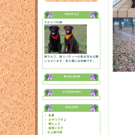
PROFILE
ラルリバの姉
姉ラルフ、妹リバティーの私生活を公開
しちゃいます。本人達には内緒です。
MYALBUM
CATEGORY
RECENT
・
私事
・
おやつですよ
・
寝たふり
・
姫様と王子
・
父上様代理