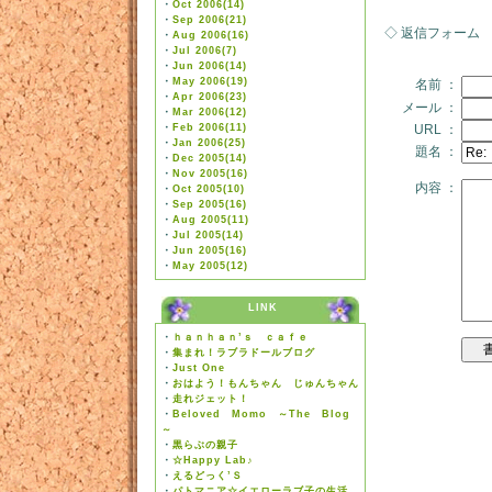
・
Oct 2006(14)
・
Sep 2006(21)
◇ 返信フォーム
・
Aug 2006(16)
・
Jul 2006(7)
・
Jun 2006(14)
・
May 2006(19)
名前 ：
・
Apr 2006(23)
メール ：
・
Mar 2006(12)
・
Feb 2006(11)
URL ：
・
Jan 2006(25)
題名 ：
・
Dec 2005(14)
・
Nov 2005(16)
内容 ：
・
Oct 2005(10)
・
Sep 2005(16)
・
Aug 2005(11)
・
Jul 2005(14)
・
Jun 2005(16)
・
May 2005(12)
LINK
・
ｈａｎｈａｎ’ｓ ｃａｆｅ
・
集まれ！ラブラドールブログ
・
Just One
・
おはよう！もんちゃん じゅんちゃん
・
走れジェット！
・
Beloved Momo ～The Blog
～
・
黒らぶの親子
・
☆Happy Lab♪
・
えるどっく’Ｓ
・
パトマニア☆イエローラブ子の生活