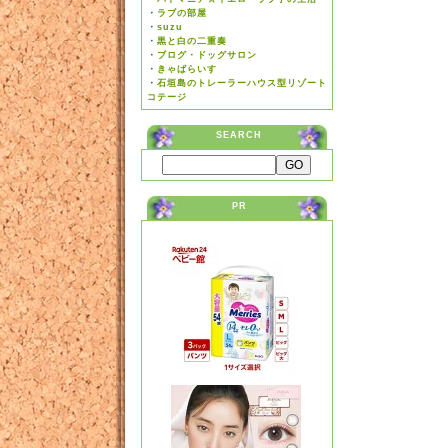
・
ラブの部屋
・
suzu
・
黒と白の二重奏
・
ブログ・ドッグサロン
・
きゃばらいす
・
石垣島のトレーラーハウス型リゾート
コテージ
SEARCH
PR