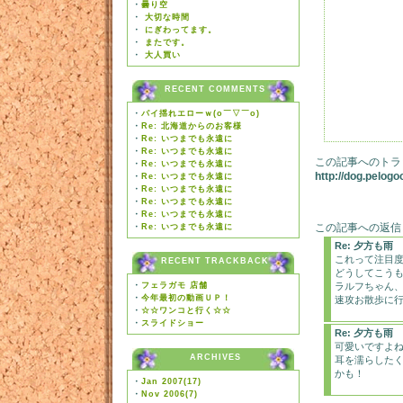
・
曇り空
・
大切な時間
・
にぎわってます。
・
またです。
・
大人買い
RECENT COMMENTS
・
パイ揺れエローｗ(o￣▽￣o)
・
Re: 北海道からのお客様
・
Re: いつまでも永遠に
・
Re: いつまでも永遠に
この記事へのトラ
・
Re: いつまでも永遠に
http://dog.pelog
・
Re: いつまでも永遠に
・
Re: いつまでも永遠に
・
Re: いつまでも永遠に
・
Re: いつまでも永遠に
この記事への返信
・
Re: いつまでも永遠に
Re: 夕方も雨
これって注目
RECENT TRACKBACK
どうしてこう
・
フェラガモ 店舗
ラルフちゃん
・
今年最初の動画ＵＰ！
速攻お散歩に
・
☆☆ワンコと行く☆☆
・
スライドショー
Re: 夕方も雨
可愛いですよ
ARCHIVES
耳を濡らした
かも！
・
Jan 2007(17)
・
Nov 2006(7)