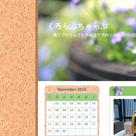
くろらぶちゃらぶ
黒ラブのラルフとチョコラブのリバティーの日
November, 2010
日
月
火
水
木
金
土
-
01
02
03
04
05
06
07
08
09
10
11
12
13
14
15
16
17
18
19
20
21
22
23
24
25
26
27
28
29
30
-
-
-
-