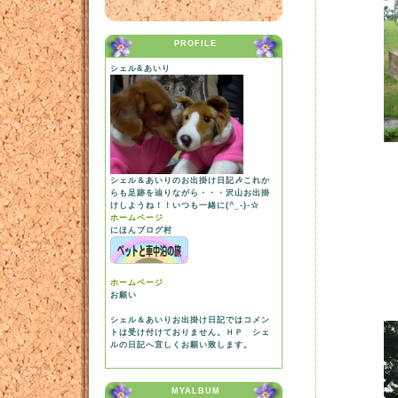
PROFILE
シェル&あいり
シェル＆あいりのお出掛け日記🎶これか
らも足跡を辿りながら・・・沢山お出掛
けしようね！！いつも一緒に(^_-)-☆
ホームページ
にほんブログ村
ホームページ
お願い
シェル＆あいりお出掛け日記ではコメン
トは受け付けておりません。ＨＰ シェ
ルの日記へ宜しくお願い致します。
MYALBUM