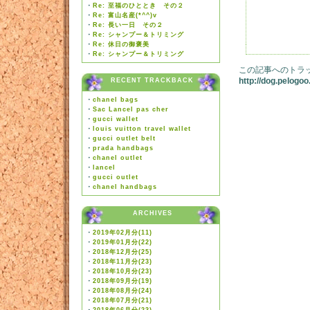
・
Re: 至福のひととき その２
・
Re: 富山名産(*^^)v
・
Re: 長い一日 その２
・
Re: シャンプー＆トリミング
・
Re: 休日の御褒美
・
Re: シャンプー＆トリミング
この記事へのトラッ
http://dog.pelog
RECENT TRACKBACK
・
chanel bags
・
Sac Lancel pas cher
・
gucci wallet
・
louis vuitton travel wallet
・
gucci outlet belt
・
prada handbags
・
chanel outlet
・
lancel
・
gucci outlet
・
chanel handbags
ARCHIVES
・
2019年02月分(11)
・
2019年01月分(22)
・
2018年12月分(25)
・
2018年11月分(23)
・
2018年10月分(23)
・
2018年09月分(19)
・
2018年08月分(24)
・
2018年07月分(21)