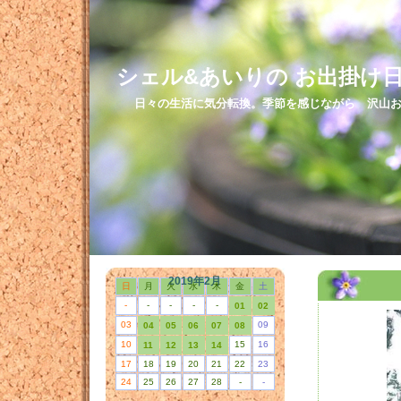
シェル&あいりの お出掛け
日々の生活に気分転換。季節を感じながら 沢山お
2019年2月
日
月
火
水
木
金
土
-
-
-
-
-
01
02
03
09
04
05
06
07
08
10
15
16
11
12
13
14
17
18
19
20
21
22
23
24
25
26
27
28
-
-