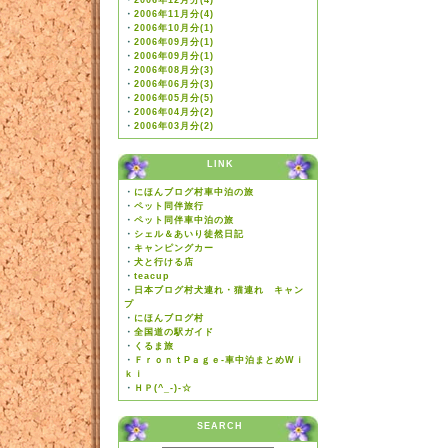
・
2006年12月分(4)
・
2006年11月分(4)
・
2006年10月分(1)
・
2006年09月分(1)
・
2006年09月分(1)
・
2006年08月分(3)
・
2006年06月分(3)
・
2006年05月分(5)
・
2006年04月分(2)
・
2006年03月分(2)
LINK
・
にほんブログ村車中泊の旅
・
ペット同伴旅行
・
ペット同伴車中泊の旅
・
シェル＆あいり徒然日記
・
キャンピングカー
・
犬と行ける店
・
teacup
・
日本ブログ村犬連れ・猫連れ キャン
プ
・
にほんブログ村
・
全国道の駅ガイド
・
くるま旅
・
ＦｒｏｎｔPａｇｅ-車中泊まとめWｉ
ｋｉ
・
ＨＰ(^_-)-☆
SEARCH