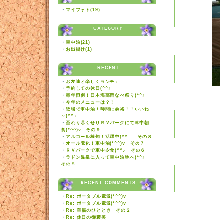
・
マイフォト(19)
CATEGORY
・
車中泊(21)
・
お出掛け(1)
RECENT
・
お友達と楽しくランチ♪
・
予約しての休日(^^♪
・
毎年恒例！日本海高岡なべ祭り(^^♪
・
今年のメニューは？！
・
近場で車中泊！時間に余裕！！いいね
～(^^♪
・
至れり尽くせりＲＶパークにて車中朝
食(*^^)v その９
・
アルコール検知！活躍中(^^ゞ その８
・
オール電化！車中泊(*^^)v その７
・
ＲＶパークで車中夕食(^^♪ その６
・
ラドン温泉に入って車中泊地へ(^^♪
その５
RECENT COMMENTS
・
Re: ポータブル電源(*^^)v
・
Re: ポータブル電源(*^^)v
・
Re: 至福のひととき その２
・
Re: 休日の御褒美