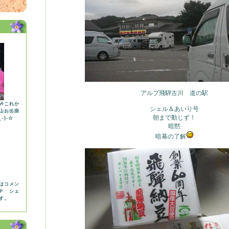
アルプ飛騨古川 道の駅
これか
シェル＆あいり号
山お出掛
朝まで動じず！
-)-☆
暗黙
暗幕の了解
はコメン
Ｐ シェ
す。