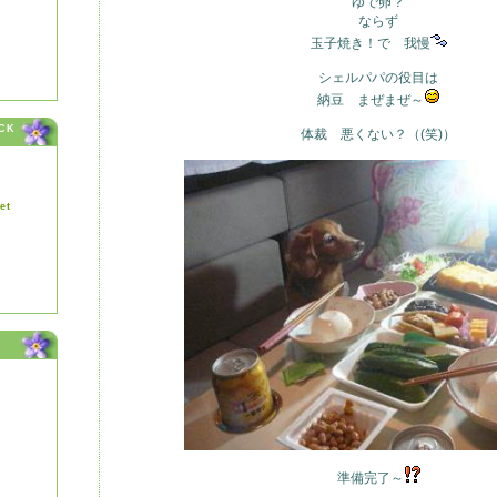
ゆで卵？
ならず
玉子焼き！で 我慢
シェルパパの役目は
納豆 まぜまぜ～
CK
体裁 悪くない？（(笑)）
et
準備完了～