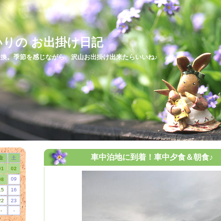
いりの お出掛け日記
換。季節を感じながら 沢山お出掛け出来たらいいね♪
車中泊地に到着！車中夕食＆朝食♪
金
土
01
02
09
08
15
16
22
23
-
-