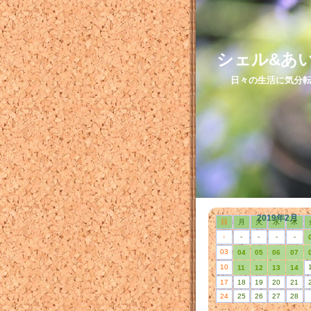
シェル&あ
日々の生活に気分転
2019年2月
日
月
火
水
木
-
-
-
-
-
03
04
05
06
07
10
11
12
13
14
17
18
19
20
21
24
25
26
27
28