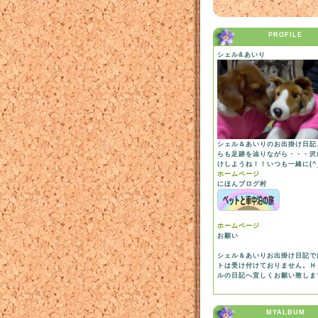
PROFILE
シェル&あいり
シェル＆あいりのお出掛け日記
らも足跡を辿りながら・・・沢
けしようね！！いつも一緒に(^_
ホームページ
にほんブログ村
ホームページ
お願い
シェル＆あいりお出掛け日記で
トは受け付けておりません。Ｈ
ルの日記へ宜しくお願い致しま
MYALBUM