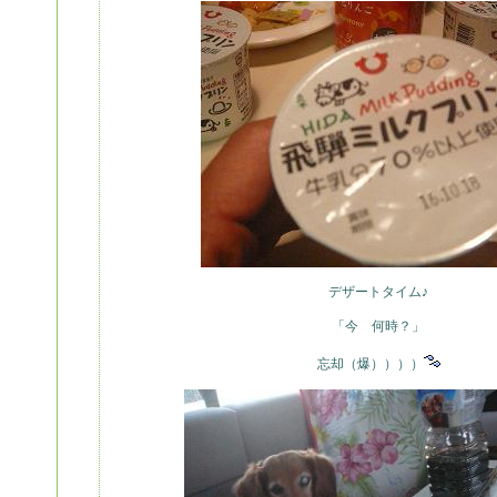
デザートタイム♪
「今 何時？」
忘却（爆））））