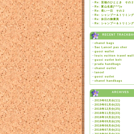
・
Re: 至福のひととき その２
・
Re: 富山名産(*^^)v
・
Re: 長い一日 その２
・
Re: シャンプー＆トリミング
・
Re: 休日の御褒美
・
Re: シャンプー＆トリミング
RECENT TRACKBA
・
chanel bags
・
Sac Lancel pas cher
・
gucci wallet
・
louis vuitton travel wall
・
gucci outlet belt
・
prada handbags
・
chanel outlet
・
lancel
・
gucci outlet
・
chanel handbags
ARCHIVES
・
2019年02月分(11)
・
2019年01月分(22)
・
2018年12月分(25)
・
2018年11月分(23)
・
2018年10月分(23)
・
2018年09月分(19)
・
2018年08月分(24)
・
2018年07月分(21)