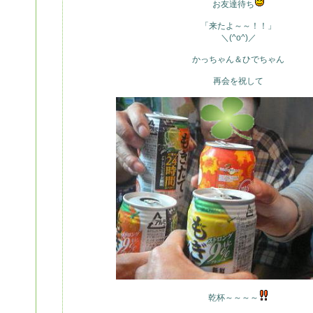
お友達待ち
「来たよ～～！！」
＼(^o^)／
かっちゃん＆ひでちゃん
再会を祝して
乾杯～～～～