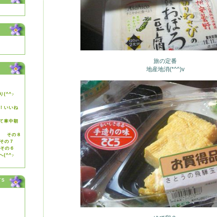
旅の定番
地産地消(*^^)v
(^^♪
！いいね
て車中朝
ゞ その８
 その７
 その６
へ(^^♪
TS