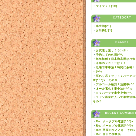
・
マイフォト(19)
CATEGORY
・
車中泊(21)
・
お出掛け(1)
RECENT
・
お友達と楽しくランチ♪
・
予約しての休日(^^♪
・
毎年恒例！日本海高岡なべ祭り
・
今年のメニューは？！
・
近場で車中泊！時間に余裕！
～(^^♪
・
至れり尽くせりＲＶパークに
食(*^^)v その９
・
アルコール検知！活躍中(^^
・
オール電化！車中泊(*^^)v
・
ＲＶパークで車中夕食(^^♪
・
ラドン温泉に入って車中泊地
その５
RECENT COMMEN
・
Re: ポータブル電源(*^^)v
・
Re: ポータブル電源(*^^)v
・
Re: 至福のひととき その２
・
Re: 休日の御褒美