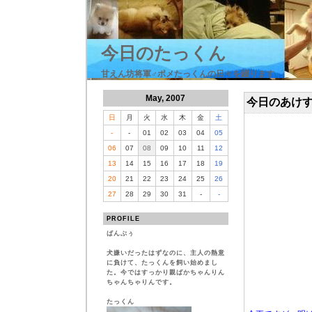
今日のたっくん
甘えん坊将軍♂ポメたっくんの日々を綴ります
May, 2007
今日のあけ
日
月
火
水
木
金
土
-
-
01
02
03
04
05
06
07
08
09
10
11
12
13
14
15
16
17
18
19
20
21
22
23
24
25
26
27
28
29
30
31
-
-
PROFILE
ばんぶぅ
犬嫌いだったはずなのに、主人の熱意
に負けて、たっくんを飼い始めまし
た。今ではすっかり親ばかちゃんりん
ちゃんちゃりんです。
たっくん