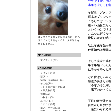
今更ですが、明
本年も宜しくお願い
年賀状もどきも
原本はプリンタ
こちらではアッ
粗～い画像にな
というわけで？
こんなに遅くな
２００４年５月２９日生まれの、わん
皆様いかがお過
ぱくで甘えん坊な♂です。人見知りを
全くしません。
私は年末年始を
仕事始めは想像
MYALBUM
・
マイフォト(27)
そして実家に連
年末年始べった
CATEGORY
仕事から帰った
・
イベント(19)
・
芸(11)
どれ位激しいか
・
with Darling(14)
感激のあまり部屋
・
その他(18)
（今年の冬は寒
・
リンクのお知らせ(16)
廊下のたっくん
・
お手入れ(23)
・
節目(10)
・
いれもの(5)
平日お留守番さ
・
あそび(17)
・
こまこま(34)
普段から孤独に
・
はい、ポーズ(26)
一緒にいられる