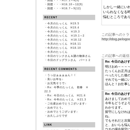
・
回想・・・H17.1～4(9)
・
回想・・・H16.10～12(9)
しかし一緒にい
・
回想・・・H16.7～9(12)
いられなくなる
悩むところであ
RECENT
・
今月のたっくん H19.5
・
今月のたっくん H19.4
・
今月のたっくん Ｈ19.3
この記事へのトラ
・
今月のたっくん Ｈ19.1～2
http://dog.pelo
・
今月のたっくん Ｈ18.12
・
今月のたっくん H18.11
・
今月のたっくん H18.10
・
今月のたっくん
この記事への返信
・
今日のリンクさん＆謎の物体さん
・
今日のドッグランさん パート２
Re: 今日のあけ
明けおめ～～～
RECENT COMMENTS
たっくんお正月
べったりした後
・
うっはぁぁぁぁん！！
・
良いお年を♪
それでも一緒に
・
お元気そうで♪
ほんと！お仕事
・
Re: 今季のたっくん 初春 Ｈ
22.3
Re: 今日のあけ
・
Re: 今日のたっくん H21.6
あけましておめ
・
Re: 今年のたっくん Ｈ21.3
今年もどうぞよろ
・
ご出産おめでとうございます♪
わかります。
・
おめでとう。
留守にしなけれ
・
おめでとうございます♪
・
お久しぶりです
ね。
でもそれだと次
と、おいらも悩
LINK
ウチの場合留守