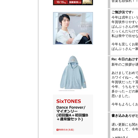
音楽も頑張れ！！
ご無沙汰です♪
今年は戌年とい
年賀状作りやす
ばんぶぅさんの
たっくんだらけで
私は喪中で出せ
今年も宜しくお願
ばんぶぅさん一家
Re: 今日のあけ
新年のご挨拶が
あけましておめ
カワイイね～。
年賀状だった？
今年、うちもそ
多かった～どの
思いました。
今年もよろしく
書き込みありが
遅い更新にも関
改めまして、今年
＞ankoさん