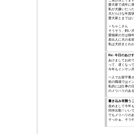
ご無沙汰してま
愛犬家で戌年に
私が犬嫌いだっ
犬だらけな年賀
愛犬家とまでは
＞ちゃこさん
そうそう、飼い
愛猫家の方は猫
差出人に犬の名
私は犬好きとわ
Re: 今日のあけ
あけましておめ
って、遅くなっ
今年もインヤン
一人でお留守番
前の職場ではイ
私的には仕事の
のメリハリのあ
書き込み有難う
改めまして今年も宜
同伴出勤！いい
でもメリハリの
そっかぁ、そう