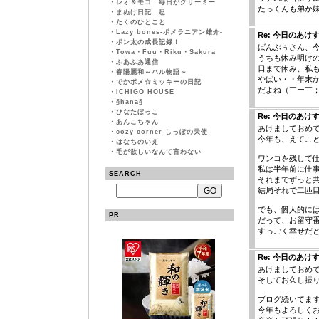
・
レオ＆モコ 毎日がクリーミー
たっくんも弟か
・
まぬけ日記 忍
・
たくのひとこと
・
Lazy bones-ポメラニアン雄介-
Re: 今日のあけ
・
ポン太の成長記録！
ばんぶぅさん、
・
Towa・Fuu・Riku・Sakura
うちも休み明け
・
ふあふあ通信
日まで休み、私
・
春陽麗和～ハル物語～
やばい・・年末
・
でかポメ☆ミッキーの日記
だよね（￣ー￣；
・
ICHIGO HOUSE
・
§hana§
・
ひなたぼっこ
Re: 今日のあけ
・
あんこちゃん
あけましておめで
・
cozy corner しっぽの天使
今年も、えてこと
・
はなちのいえ
・
毛が欲しいなんて言わない
ワンコを残して
私は半年前に仕
SEARCH
それまでずっと
結局それで二匹目を
でも、個人的に
PR
だって、お留守
すっごく幸せだ
Re: 今日のあけ
あけましておめ
そしてお久し振
ブログ続いてま
今年もよろしくお