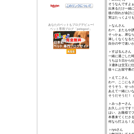
そうなんですよ
出来るだけ一緒
後の別れが余計
実はたっくより
あなたのペットもブログデビュー!
＞なんさん
ペット専用ブログ「pelogoo!」
わー、またもや
そっかぁ、弟な
淋しくなくなる
自分の中で迷い
＞すばるんさん
一緒に過ごした
うちは５日から
３連休は交互に
徐々にお留守番の
＞えてこさん
わー、ここにも
そうそう、せっ
あえて一緒にい
そうだそうだ！
＞みっきーさん
お久しぶりです
はい、お蔭様で
本番来てくださる
何なら打上も！
＞ryoさん