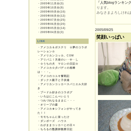
「人気blogランキン
・
2005年11月分(3)
ります。
・
2005年10月分(9)
・
2005年09月分(10)
みなさまよろしければぽ
・
2005年08月分(12)
・
2005年07月分(25)
・
2005年06月分(20)
・
2005年05月分(14)
2005/09/25
・
2005年04月分(3)
笑顔いっぱい
LINK
・
アメコカ＆ボステリ ☆夢のコラボ
レーション☆
・
アメリカンコッカ、COM
・
アリバニ！天使のい・や・し
・
☆うちの犬 マロンの日記☆
・
アメコカ☆彡バディの相棒
は・・・。
・
アメコのコユキ奮戦記
・
ダックス親子と子供達
・
アメリカンコッカースパニエル大好
き
・
プードル好きのコラボグ
・
いろはにこんぺいとう
・
つれづれなるままに・・・
・
オリーブの森
・
アメコカ★シフォンがやってき
た！！
・
モモちゃんに首ったけ
・
ダンボーズ ハウス
・
わがままコッカーとの日々
・
ちろるの塾講師観察日記