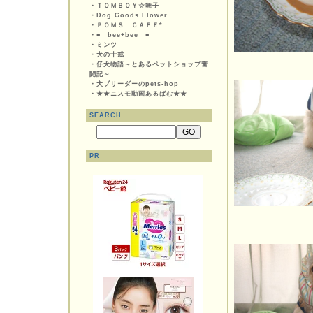
・
ＴＯＭＢＯＹ☆舞子
・
Dog Goods Flower
・
ＰＯＭＳ ＣＡＦＥ*
・
■ bee+bee ■
・
ミンツ
・
犬の十戒
・
仔犬物語～とあるペットショップ奮
闘記～
・
犬ブリーダーのpets-hop
・
★★ニスモ動画あるばむ★★
SEARCH
PR