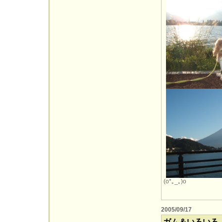
(o*｡_｡)o
2005/09/17
ガム＆いろいろ