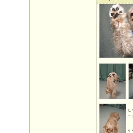
た
ニ
そ