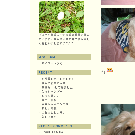
ブログの管理人です★現在静岡に住ん
でいます。最近サボり気味ですが宜し
くおねがいします(*^▽^*)
MYALBUM
・
マイフォト(22)
です
RECENT
・
お引越し完了しました♪
・
最近のお気に入り
・
動画をupしてみました♪
・
久々シャンプー
・
もう５月。。
・
富士山日和
・
伊豆シャボテン公園
・
新しい洋服
・
これも久しぶり。
・
久しぶりの・・
RECENT COMMENTS
・
LOVE SAMBA