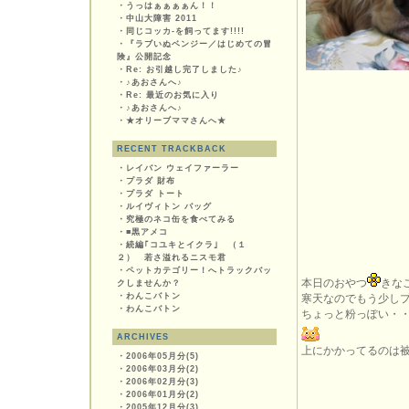
・
うっはぁぁぁぁん！！
・
中山大障害 2011
・
同じコッカ-を飼ってます!!!!
・
『ラブいぬベンジー／はじめての冒
険』公開記念
・
Re: お引越し完了しました♪
・
♪あおさんへ♪
・
Re: 最近のお気に入り
・
♪あおさんへ♪
・
★オリーブママさんへ★
RECENT TRACKBACK
・
レイバン ウェイファーラー
・
プラダ 財布
・
プラダ トート
・
ルイヴィトン バッグ
・
究極のネコ缶を食べてみる
・
■黒アメコ
・
続編｢コユキとイクラ｣ （１
２） 若さ溢れるニスモ君
・
ペットカテゴリー！へトラックバッ
本日のおやつ
きな
クしませんか？
・
わんこバトン
寒天なのでもう少し
・
わんこバトン
ちょっと粉っぽい・
ARCHIVES
上にかかってるのは
・
2006年05月分(5)
・
2006年03月分(2)
・
2006年02月分(3)
・
2006年01月分(2)
・
2005年12月分(3)