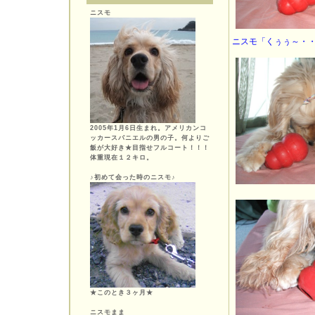
ニスモ
ニスモ「くぅぅ～・
2005年1月6日生まれ。アメリカンコ
ッカースパニエルの男の子。何よりご
飯が大好き★目指せフルコート！！！
体重現在１２キロ。
♪初めて会った時のニスモ♪
★このとき３ヶ月★
ニスモまま