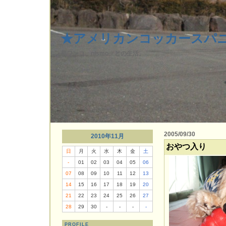
★アメリカンコッカースパニエ
初ワンコ、nismo ♂との生活。
2005/09/30
2010年11月
おやつ入り
日
月
火
水
木
金
土
-
01
02
03
04
05
06
07
08
09
10
11
12
13
14
15
16
17
18
19
20
21
22
23
24
25
26
27
28
29
30
-
-
-
-
PROFILE