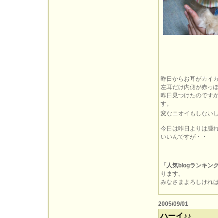
昨日からお耳がカイ
左耳だけ内側が赤っ
昨日見つけたのです
す。
変なニオイもしない
今日は昨日よりは腫
いいんですが・・
「人気blogランキン
ります。
みなさまよろしければぽ
2005/09/01
ハーイ♪♪