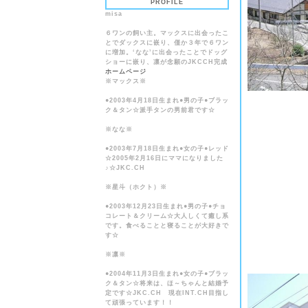
PROFILE
misa
６ワンの飼い主。マックスに出会ったこ
とでダックスに嵌り、僅か３年で６ワン
に増加。‘なな’に出会ったことでドッグ
ショーに嵌り、凛が念願のJKCCH完成
ホームページ
※マックス※
●2003年4月18日生まれ●男の子●ブラッ
ク＆タン☆派手タンの男前君です☆
※なな※
●2003年7月18日生まれ●女の子●レッド
☆2005年2月16日にママになりました
♪☆JKC.CH
※星斗（ホクト）※
●2003年12月23日生まれ●男の子●チョ
コレート＆クリーム☆大人しくて癒し系
です。食べることと寝ることが大好きで
す☆
※凛※
●2004年11月3日生まれ●女の子●ブラッ
ク＆タン☆将来は、ほ～ちゃんと結婚予
定です☆JKC.CH 現在INT.CH目指し
て頑張っています！！