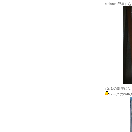
↑misaの部屋に
↑兄１の部屋にな
レースのcaf