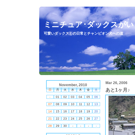
ミニチュア･ダックスがい
可愛いダックスとの日常とチャンピオン犬への道
Mar 26, 2006
November, 2010
あと1ヶ月♪
日
月
火
水
木
金
土
-
01
02
03
04
05
06
07
08
09
10
11
12
13
14
15
16
17
18
19
20
21
22
23
24
25
26
27
28
29
30
-
-
-
-