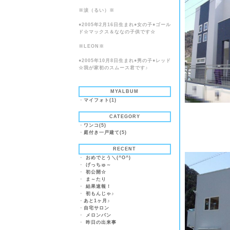
※涙（るい）※
●2005年2月16日生まれ●女の子●ゴール
ド☆マックス＆ななの子供です☆
※LEON※
●2005年10月8日生まれ●男の子●レッド
☆我が家初のスムース君です♪
MYALBUM
・
マイフォト(1)
CATEGORY
・
ワンコ(5)
・
庭付き一戸建て(5)
RECENT
・
おめでとう＼(^O^)
・
げっちゅ～
・
初公開☆
・
ま～たり
・
結果速報！
・
初もんじゃ♪
・
あと1ヶ月♪
・
自宅サロン
・
メロンパン
・
昨日の出来事