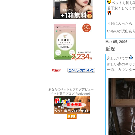
ベットも同じ
若干安くしてく
４月に入ったら
いものが沢山あ
Mar 05, 2006
近況
久しぶりです
新しい家のキッ
一応、カウンタ
あなたのペットもブログデビュー!
ペット専用ブログ「pelogoo!」