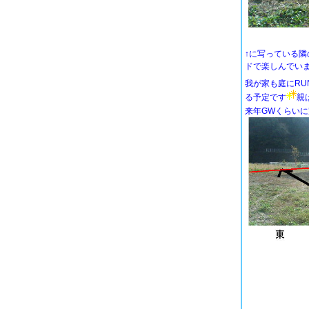
↑に写っている隣
ドで楽しんでい
我が家も庭にRU
る予定です
親ば
来年GWくらい