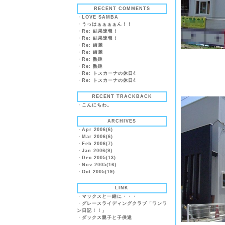
RECENT COMMENTS
・
LOVE SAMBA
・
うっはぁぁぁぁん！！
・
Re: 結果速報！
・
Re: 結果速報！
・
Re: 綺麗
・
Re: 綺麗
・
Re: 熟睡
・
Re: 熟睡
・
Re: トスカーナの休日4
・
Re: トスカーナの休日4
RECENT TRACKBACK
・
こんにちわ。
ARCHIVES
・
Apr 2006(6)
・
Mar 2006(6)
・
Feb 2006(7)
・
Jan 2006(9)
・
Dec 2005(13)
・
Nov 2005(16)
・
Oct 2005(19)
LINK
・
マックスと一緒に・・・
・
グレースライディングクラブ「ワンワ
ン日記！！」
・
ダックス親子と子供達