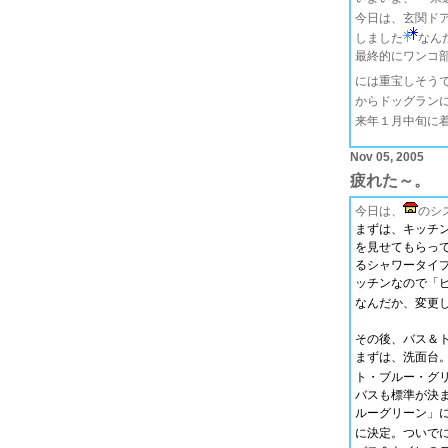
今日は、玄関ド
しました
なん
最終的にワンコ
には重宝しそう
からドッグラン
来年１月中旬に
Nov 05, 2005
疲れた～。
今日は、
のシ
まずは、キッチ
を見せてもらっ
るシャワータイ
ッチンなので「
なんだか、変更
その後、バス＆
まずは、洗面台
ト・ブルー・グ
バスも標準が決
ルーグリーン」
に決定。ついでに