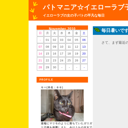
パトマニア☆イエローラブ
イエローラブの女の子パトの平凡な毎日
November, 2010
毎日暑いで
日
月
火
水
木
金
土
-
01
02
03
04
05
06
さて、まず最近
07
08
09
10
11
12
13
14
15
16
17
18
19
20
21
22
23
24
25
26
27
28
29
30
-
-
-
-
PROFILE
キー(本名：キキ)
道端にマリモのように落ちていたガリガ
リ子猫を保護しまた。今はうちの次女で