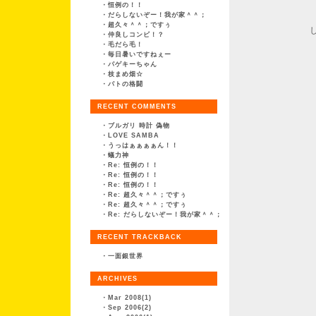
ちょっと
・
恒例の！！
・
だらしないぞー！我が家＾＾；
あまりに抜
・
超久々＾＾；ですぅ
しまいまし
・
仲良しコンビ！？
・
毛だら毛！
・
毎日暑いですねぇー
・
パゲキーちゃん
・
枝まめ畑☆
・
パトの格闘
そんな
RECENT COMMENTS
・
ブルガリ 時計 偽物
・
LOVE SAMBA
・
うっはぁぁぁぁん！！
・
蟻力神
・
Re: 恒例の！！
・
Re: 恒例の！！
・
Re: 恒例の！！
・
Re: 超久々＾＾；ですぅ
・
Re: 超久々＾＾；ですぅ
・
Re: だらしないぞー！我が家＾＾；
RECENT TRACKBACK
・
一面銀世界
ARCHIVES
・
Mar 2008(1)
抵抗という
・
Sep 2006(2)