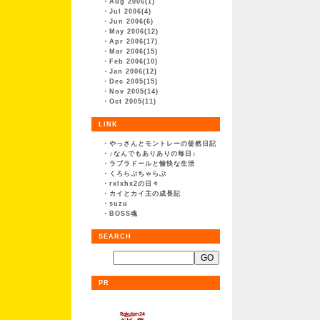
・
Aug 2006(1)
汚
・
Jul 2006(4)
・
Jun 2006(6)
・
May 2006(12)
・
Apr 2006(17)
そし
・
Mar 2006(15)
・
Feb 2006(10)
・
Jan 2006(12)
・
Dec 2005(15)
・
Nov 2005(14)
・
Oct 2005(11)
LINK
・
やっさんとモントレーの徒然日記
・
♪なんでもありありの毎日♪
・
ラブラドールと愉快な生活
・
くろらぶちゃらぶ
・
rxlxhx2の日々
・
カイとカイ主の成長記
・
suzu
・
BOSS魂
SEARCH
発情期も終
PR
でも甘えん
可愛いけど