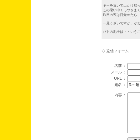
キーを置いて出かけ帰
この暑い中くっつきま
昨日の夜は目覚めたら
一見うざいですが、か
パトの泥子は・・いう
◇ 返信フォーム
名前 ：
メール ：
URL ：
題名 ：
内容 ：