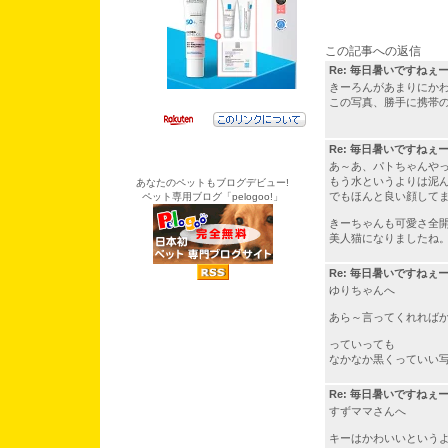
この記事への返信
Re: 毎日暑いですねぇ
きーろんがあまりにか
この写真、勝手に携帯の
Re: 毎日暑いですねぇ
あ～あ、パトちゃんや
もう水というよりは泥
あなたのペットもブログデビュー!
でもほんと良い顔して
ペット専用ブログ「pelogoo!」
きーちゃんも可愛さ全
美人猫になりましたね
Re: 毎日暑いですねぇ
ゆりちゃんへ
あら～言ってくれれば
っていっても
なかなか黒くっていい
Re: 毎日暑いですねぇ
すずママさんへ
キーはかわいいという