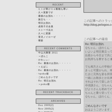
RECENT
・
ヒトが寒けりゃ動物も寒い
・
久々更新です
・
最後のお別れ・・・・・
・
旅立ち・・・
この記事へのトラッ
・
明日お別れ
http://dog.pelogoo
・
成長子犬全員
・
ストーヴ点火
・
久々に更新
・
育児ノイローゼ
この記事への返信
・
寝姿
Re: 明日お別れ
Ｑちゃん、ぼのくん
RECENT COMMENTS
いよいよ明日巣立っ
・
中山大障害 2011
出産から今日まで共
・
＞ぼんこ
お気持ちを察すると
・
かわぃぃ♪
・
Re: 最後のお別れ・・・・・
でも相方さんの学校
・
＞えばこ
きっと可愛がられ、
・
Re: 最後のお別れ・・・・・
・
>peko様
たまに元気な姿を拝見
・
ごめんなさいです
一緒にお散歩とか出
・
Re: 明日お別れ
それはそれで楽しみ
・
＞peko様
今頃譲さん、Ｑちゃ
ぴよりさんも初めて
RECENT TRACKBACK
ちゃんと乗り切って
Ｑちゃん、ぼのくん
ARCHIVES
・
Dec 2005(2)
ごめんなさいです
・
Nov 2005(2)
おはようございます