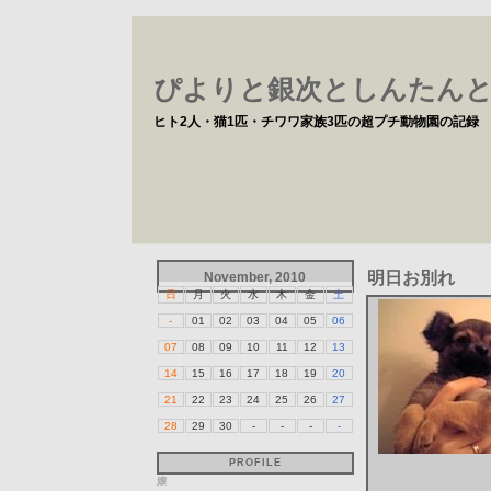
ぴよりと銀次としんたん
ヒト2人・猫1匹・チワワ家族3匹の超プチ動物園の記録
明日お別れ
November, 2010
日
月
火
水
木
金
土
-
01
02
03
04
05
06
07
08
09
10
11
12
13
14
15
16
17
18
19
20
21
22
23
24
25
26
27
28
29
30
-
-
-
-
PROFILE
嬢