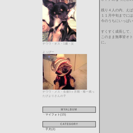
残り４人の内、えば
１１月中旬までには
今のうちにいっぱい
すくすく成長して、
このまま無事皆オト
チワワ・オス・1歳・父
よっぴー
チワワ・メス・生後5ヶ月弱・唯一残っ
たぴよりさんの子
MYALBUM
・
マイフォト(15)
CATEGORY
・
子犬(2)