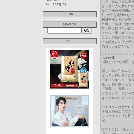
・
Oct 2005(8)
もう、既に立派に巣
・
Sep 2005(17)
きっと２人の新しい
なんだか自分が初め
LINK
｢この子を絶対幸せに
毎日朝がくるのが楽
外出しても外で他の
SEARCH
早く家に帰りたい病
チワワに限らずペッ
こないだ初のワクチ
PR
でも譲さんの所は我
恐ろしい金額だわ。
>peko様
6匹だったのが4匹に
新しい飼い主さんか
少しでも飼い主さん
「キュンキュン」言
新しい飼い主さんも
「可愛い、可愛い」
って言ってくださっ
きっと幸せになって
ぴよりさんは意外に
子離れが完全にでき
もっと慌てて探し回
が。
ワクチン代、6匹も
ほんの少しですけど