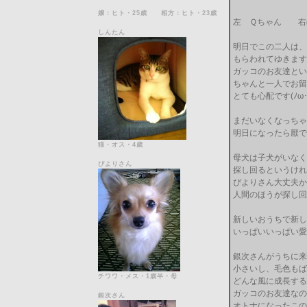
嬢：ヒト・25歳 相方：ヒト・23歳
左 Ｑちゃん 
しんたん
明日でこの二人は、
もらわれてゆきます
ガッコのお友達とい
ちゃんと一人でお留
とても心配です(ﾉω･､
まだいなくなっちゃ
明日になったら厭で
猫・オス・4歳
母犬は子犬がいなく
ぴよりさん
探し回るというけれ
ぴよりさん大丈夫か
人間のほうが探し回
新しいおうちで新し
いっぱいいっぱい愛
銀次さんがうちに来
小さいし、毛色もば
チワワ・メス・1歳半・母
どんな風に成長する
ガッコのお友達なの
銀次さん
オトナになったこの