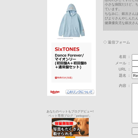
小さな病院だけど、
ています。
ちなみに、銀次さん
ぴよりさんやしんた
健康優良児な銀次さ
◇ 返信フォーム
名前 ：
メール ：
URL ：
題名 ：
内容 ：
あなたのペットもブログデビュー!
ペット専用ブログ「pelogoo!」