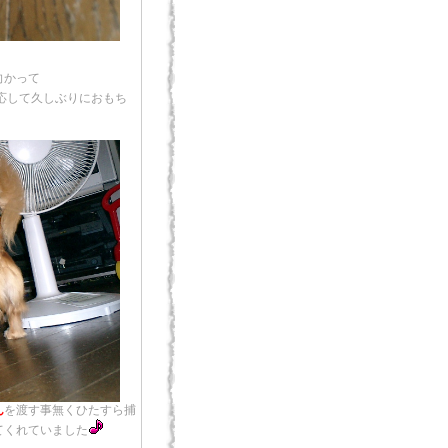
向かって
応して久しぶりにおもち
ん
を渡す事無くひたすら捕
てくれていました