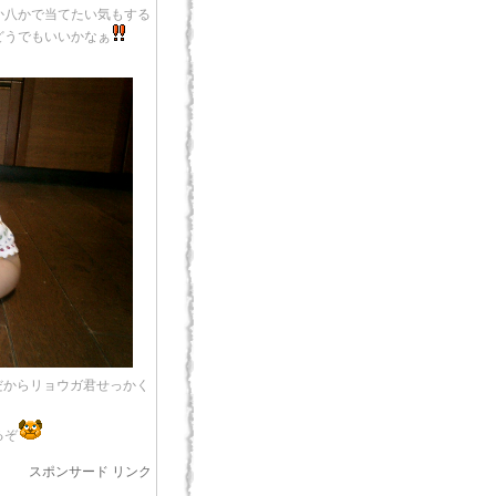
か八かで当てたい気もする
どうでもいいかなぁ
だからリョウガ君せっかく
るぞ
スポンサード リンク