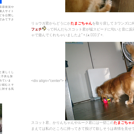
収容状況や
個人サイト
どを公開し
でみて下さ
リョウガ君からどうにか
たまごちゃん
を取り戻して３ワンズに
フェチ
って叫んだらスコット君が猛スピードに匂いと音に反
ゃで遊んでくれちゃいましたよﾟ+.(◕ฺ ∀◕ฺ )ﾟ+.
と楽しくし
に子供も加
<div align="center">
めていま
り組むとそ
に対する気
スコット君、かりんちゃんやルーク君には一切この
たまごちゃ
まえては私のところに持ってきて投げて欲しそうは表情を見せ