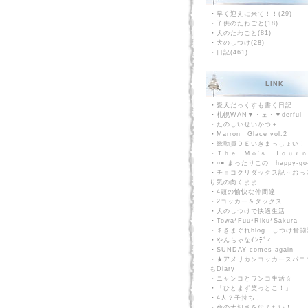
・
早く迎えに来て！！(29)
・
子供のたわごと(18)
・
犬のたわごと(81)
・
犬のしつけ(28)
・
日記(461)
LINK
・
愛犬だっくすも書く日記
・
札幌WAN▼・ェ・▼derful L
・
たのしいせいかつ＋
・
Marron Glace vol.2
・
総動員ＤＥいきまっしょい！
・
Ｔｈｅ Ｍｏ’ｓ Ｊｏｕｒ
・
○● まったりこの happy-go
・
チョコクリダックス記～おっ
り気の向くまま
・
4頭の愉快な仲間達
・
2コッカー＆ダックス
・
犬のしつけで快適生活
・
Towa*Fuu*Riku*Sakura
・
＄きまぐれblog しつけ奮闘
・
やんちゃなｲﾝﾃﾞｨ
・
SUNDAY comes again
・
★アメリカンコッカースパニ
もDiary
・
ニャンコとワンコ生活☆
・
「ひとまず笑っとこ！」
・
4人？子持ち！
・
命の大切さを伝えたい！