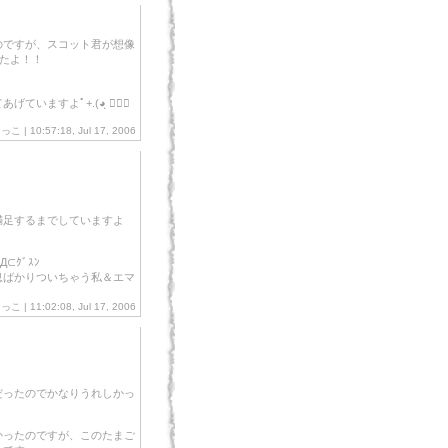
のですが、スコット君が想像
したよ！！
いますよﾟ+.(◕ฺ ∀◕ฺ
こ | 10:57:18, Jul 17, 2006
満足するまでしていますよ
ｸﾞｽﾝ
息ばかりついちゃう私＆エマ
こ | 11:02:08, Jul 17, 2006
だったのでかなりうれしかっ
かったのですが、このたまご