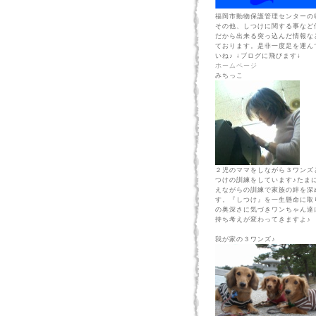
福岡市動物保護管理センターの
その他、しつけに関する事など
だから出来る突っ込んだ情報な
ております。是非一度足を運ん
いね♪ ↓ブログに飛びます↓
ホームページ
みちっこ
２児のママをしながら３ワンズ
つけの訓練をしています♪たま
えながらの訓練で家族の絆を深
す。『しつけ』を一生懸命に取
の奥深さに気づきワンちゃん達
持ち考えが変わってきますよ♪
我が家の３ワンズ♪