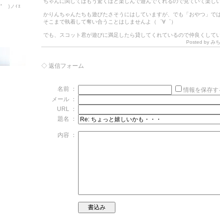
ちゃんに関してはもう驚くほど楽しんで遊んでくれるので見ていて楽し
ﾟ )ノｲｴ
かりんちゃんたちも遊びたさそうにはしていますが、でも「おやつ」で
そこまで執着して奪い合うことはしませんよ（゜∀゜）
でも、スコット君が遊びに満足したら貸してくれているので仲良くして
Posted by みちっ
◇ 返信フォーム
名前 ：
情報を保存す
メール ：
URL ：
題名 ：
内容 ：