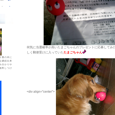
-
-
何気に当選確率が高いたまごちゃんのプレゼントに応募してみ
しく郵便受けに入っていた
たまごちゃん
１冊の本に
を継続出来
み分かりや
無料しつけ
<div align="center">