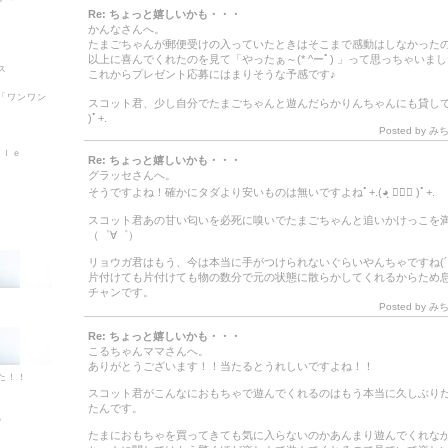
Re: ちょっと嬉しいかも・・・
かんなさんへ。
たまごちゃんが郵便受けの入っていたときはそこまで感動はしなかった
以上に喜んでくれたのを見て「やったぁ～(* ^ーﾟ) 」って思っちゃいま
ス
これからプレゼント応募にはまりそうな予感です♪
「ワンワン
スコット君、少し自分でたまごちゃんと遊んだらかりんちゃんにも貸してあげて
)ﾟ+.
Posted by みちっ
ｙｌｅ
Re: ちょっと嬉しいかも・・・
グラッセさんへ。
そうですよね！確かにタダより安いものは無いですよねﾟ+.(◕ฺ ∀◕ฺ )ﾟ+.
スコット君あの甘い匂いを必死に嗅いでたまごちゃんと追いかけっこを
（゜∀゜）
リョウガ君はもう、今は本当に手がつけられないぐらいやんちゃですね(´Д⊂
片付けても片付けても物の数分で元の状態に散らかしてくれるからため
チャンです。
Posted by みちっ
Re: ちょっと嬉しいかも・・・
こるちゃんママさんへ。
ありがとうございます！！当たるとうれしいですよね！！
た！！
スコット君がこんなにおもちゃで遊んでくれるのはもう本当に久しぶり
たんです。
♪
たまにおもちゃを買ってきても気に入らないのかあんまり遊んでくれな