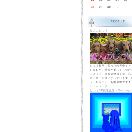
28
29
30
-
-
PROFILE
愛犬のしつけ
しつけ教室で習った内容全てを
しました。愛犬と楽しくしつけ
るように、画像や動画を盛り込
すい仕上がりになっています。
メールセミナーも開催中です！
ホームページ
しつけDE快適生活～Goodog～