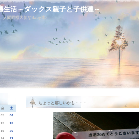
適生活～ダックス親子と子供達～
人間同様大切なBaby達♪
ちょっと嬉しいかも・・・
金
土
05
06
12
13
19
20
26
27