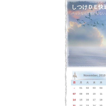
しつけＤＥ快
ペットなんて言わせない。
November, 2010
日
月
火
水
木
-
01
02
03
04
07
08
09
10
11
14
15
16
17
18
21
22
23
24
25