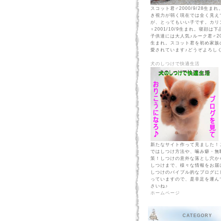
スコット君♂2000/9/28生ま
き視力が弱く現在では全く見え
が、とってもいい子です。カリ
♀2001/10/9生まれ。寝顔は
子供達には大人気♪ルーク君♂200
生まれ。スコット君を初め家族
愛されています♪どうぞよろしく
犬のしつけで快適生活
新たなサイト作って見ました！
ではしつけ方法や、噛み癖・無
策！しつけの意外な落とし穴か
しつけまで、様々な情報をお届
しつけのバイブル的なブログに
っていますので、是非足を運ん
さいね♪
ホームページ
CATEGORY