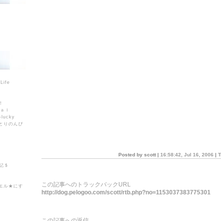
ife
！
ｎａｌ
-lucky
とりのんび
Posted by scott |
16:58:42, Jul 16, 2006
|
T
記＄
この記事へのトラックバックURL
エル★にす
http://dog.pelogoo.com/scott/rtb.php?no=1153037383775301
この記事への返信