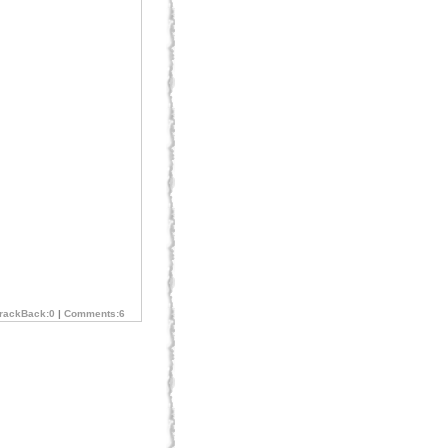
rackBack:0
|
Comments:6