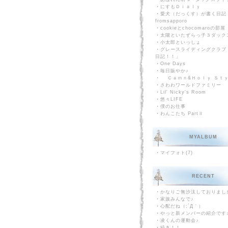
・
にすもＤｉａｌｙ
・
愛犬（だっくす）が書く日記
fromsapporo
・
cookieとchocomaroの部屋
・
太陽といたずらっ子３ダック
・
小太郎といっしょ
・
グレースライディングクラブ
日記！！」
・
One Days
・
毎日賑やか♪
・
Ｃａｍｎ&Ｈｏｌｙ Ｓｔ
・
さわわワールドファミリー
・
Lil' Nicky's Room
・
悠々LIFE
・
僕のお仕事
・
わんこたち PartⅡ
MYALBUM
・
マイフォト(7)
RECENT
・
かなりご無沙汰しておりまし
・
家族みんなで♪
・
心配だね（;´Д｀）
・
やっと新メンバーの紹介です
・
凌くんの運動会♪
・
続き！！