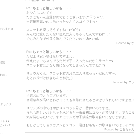
Re: ちょっと嬉しいかも・・・
おひさしぶりです!!
たまごちゃん当選おめでとうございます(*^▽^)/★*☆
当選確率高いのに当たったなんてスゴイですっ♪
から来たキ
スコット君楽しそうですね～(*^o^*)♪
みんなに渡したくない位気に入っちゃったんですね(*'ｰ')/
でもみんなで仲良く遊んでくださいね～Uo･ｪ･oU
Posted by
Re: ちょっと嬉しいかも・・・
ただより安い物はないですよね。
例えたまごちゃんでもただで手に入ったんだからラッキー♪
闘記
スコット君はかなり虜になってしまったんですね(^.^)
リョウガくん、スコット君のお気に入り取っちゃだめだぞ～。
生活～
あとお片づけはきちんとね(^_-)
Posted by
グ
Re: ちょっと嬉しいかも・・・
当選おめでとうございます。
当選確率が高いとわかってても実際に当たるとやはりうれしいですよね
.ダックス
３ワンズの中ではやはりスコット君が一番偉いのですね。
うちも新しいおもちゃをあげると一番最初はコルトが遊びます。でもコ
気が済むみたいで、すぐにラルガや子供達の取り合いになりますよ。
日記○●
もしかしてリョウガクンとスコット君はおもちゃの取り合いではライバ
ぱ～い！
Posted by こるちゃんママ
フ～