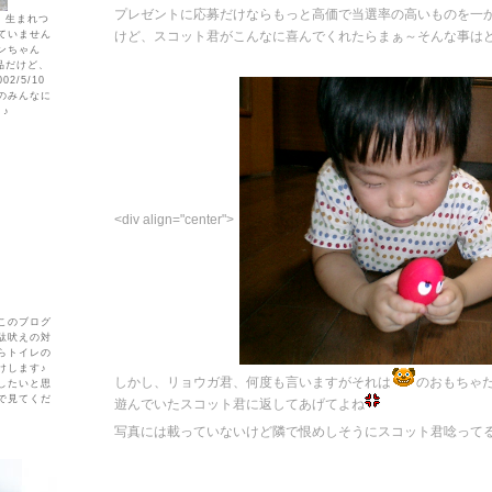
プレゼントに応募だけならもっと高価で当選率の高いものを一
れ。生まれつ
ていません
けど、スコット君がこんなに喜んでくれたらまぁ～そんな事は
ンちゃん
下品だけど、
2/5/10
のみんなに
♪
<div align="center">
このブログ
駄吠えの対
らトイレの
けします♪
しかし、リョウガ君、何度も言いますがそれは
のおもちゃ
したいと思
で見てくだ
遊んでいたスコット君に返してあげてよね
写真には載っていないけど隣で恨めしそうにスコット君唸って