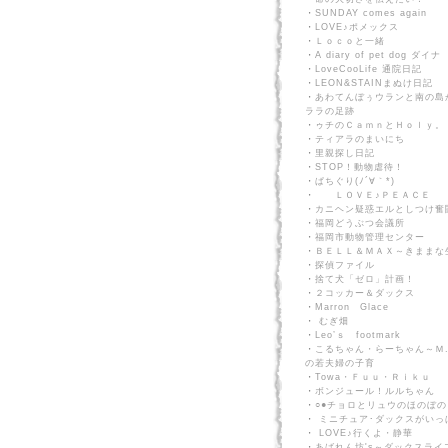
・
SUNDAY comes again
・
LOVE♪ポメックス
・
Ｌｏｃｏと一緒
・
A diary of pet dog ダイナ
・
LoveCooLife 通院日記
・
LEON&STAINまぬけ日記
・
あわてんぼぅウランと南の島
ララの足跡
・
ゥチのＣａｍｎとＨｏｌｙ。
・
ティアラのまいにち
・
里親探し日記
・
STOP！動物虐待！
・
ぱちぐり(ﾉ´∀｀*)
・
ＬＯＶＥ♪ＰＥＡＣＥ
・
カニヘン疑惑エルとしつけ奮
・
福岡どうぶつ会議所
・
福岡市動物管理センター
・
ＢＥＬＬ＆ＭＡＸ～きままな
・
探偵ファイル
・
捨て犬「ゼロ」計画！
・
２コッカー＆ダックス
・
Marron Glace
・
むぎ畑
・
Leo’ｓ footmark
・
こるちゃん・らーちゃん～Ｍ
の若夫婦の子育
・
Towa・Ｆｕｕ・Ｒｉｋｕ
・
ボンジュール！ルルちゃん
・
○●チョロとリュウのほのぼの
・
ミニチュア･ダックスがいっ
・
LOVE♪行くよ・静華
・
あばれん坊's～ダックスライ