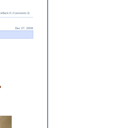
ckBack:0
|
Comments:11
Dec 27, 2006