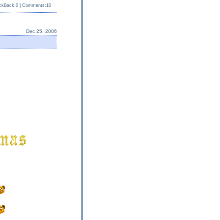
ckBack:0
|
Comments:10
Dec 25, 2006