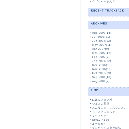
・
☆ゴウパパさん☆
RECENT TRACKBACK
ARCHIVES
・
Aug 2007(14)
・
Jul 2007(21)
・
Jun 2007(12)
・
May 2007(11)
・
Apr 2007(9)
・
Mar 2007(12)
・
Feb 2007(7)
・
Jan 2007(12)
・
Dec 2006(13)
・
Nov 2006(16)
・
Oct 2006(19)
・
Sep 2006(18)
・
Aug 2006(7)
LINK
・
にほんブログ村
・
やまとの部屋
・
あんなこと。こんなこと。
・
ももとあにおちゃ
・
くらっちゃ
・
Spray Rose
・
ルナが行く！
・
ランちゃんの育児日記