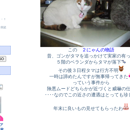
・・！
」日記
この
２にゃんの物語
昔、ゴンがタマを追っかけて実家の有
５階のベランダからタマが落下
その後３日程タマは行方不明
一時は諦めたんですが無事帰ってきた
っていう事件から
険悪ムードどちらかが近づくと威嚇の
････なのでこの近さの遭遇はとっても珍
年末に良いもの見せてもらったわ