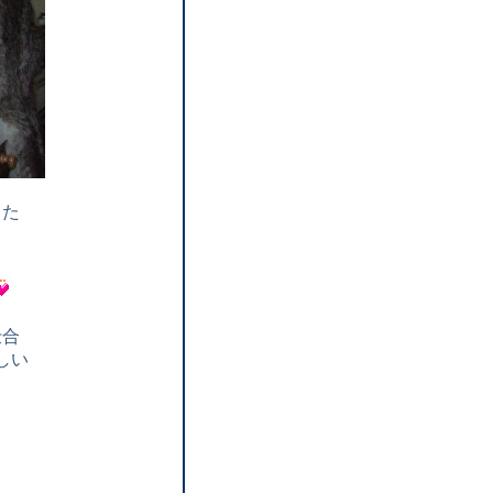
った
仕合
しい