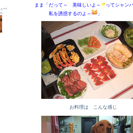
まま「だって～ 美味しいよ～
ってシャン
ュー!
私を誘惑するのよ～
」
o!」
お料理は こんな感じ