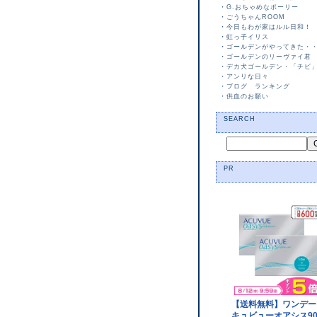
・
G.おちゃめなポーリー
・
ごうちゃんROOM
・
今日もわが家はルル日和！
・
虹っ子イリス
・
ゴールデンがやってきた・
・
ゴールデンのリーヴァイ君
・
デカ犬ゴールデン・「チビ
・
アンリな日々
・
ブログ ランキング
・
供血のお願い
SEARCH
PR