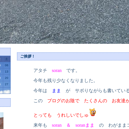
ご挨拶！
金
土
5
06
アタチ
soran
です。
2
13
9
20
今年も残り少なくなりました。
6
27
今年は
まま
が サボりながらも書いてい
-
この
ブログのお陰で たくさんの お友達
とっても うれしいでしゅ
来年も
soran ＆ soranまま
の わがまま