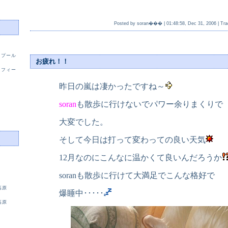
Posted by soran��� |
01:48:58, Dec 31, 2006
|
Tra
 プール
お疲れ！！
 フィー
昨日の嵐は凄かったですね～
soran
も散歩に行けないでパワー余りまくりで
大変でした。
そして今日は打って変わっての良い天気
12月なのにこんなに温かくて良いんだろうか
soranも散歩に行けて大満足でこんな格好で
霧高原
爆睡中･････
霧高原