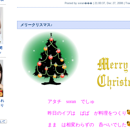
Posted by soran��� |
21:00:37, Dec 27, 2006
|
Tra
メリークリスマス♪
アタチ soran でしゅ
昨日のイブは ぱぱ が料理をつくり
まま は相変わらずの 呑べいでした