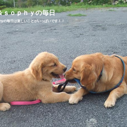
日＆ｓｏｐｈｙの毎日
ophyの毎日は楽しいことがいっぱいです！！