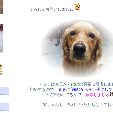
よろしくお願いしましゅ
アタチは今日から
ぱぱ
の実家に帰省しま
初めてなので
まま
に
｢頼むから良い子にして
って言われてるんで
頑張りましゅ
皆しゃんも 風邪引いたりしないでね