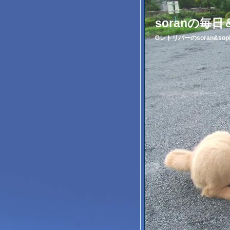
soranの毎
Gレトリバーのsoran&s