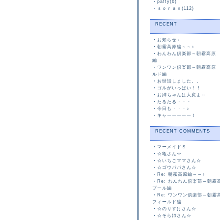
・
paffy(6)
・
ｓｏｒａｎ(112)
RECENT
・
お知らせ♪
・
朝霧高原編～～♪
・
わんわん倶楽部～朝霧高原
編
・
ワンワン倶楽部～朝霧高原
ルド編
・
お世話しました。。
・
ゴルがいっぱい！！
・
お姉ちゃんは大変よ～
・
たるたる・・・
・
今日も・・・♪
・
キャーーーーー！
RECENT COMMENTS
・
マーメイドＳ
・
☆亀さん☆
・
☆いちごママさん☆
・
☆ゴウパパさん☆
・
Re: 朝霧高原編～～♪
・
Re: わんわん倶楽部～朝
プール編
・
Re: ワンワン倶楽部～朝
フィールド編
・
☆のりすけさん☆
・
☆そら姉さん☆