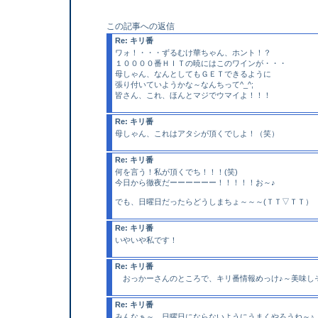
この記事への返信
Re: キリ番
ワォ！・・・ずるむけ華ちゃん、ホント！？
１００００番ＨＩＴの暁にはこのワインが・・・
母しゃん、なんとしてもＧＥＴできるように
張り付いていようかな～なんちって^_^;
皆さん、これ、ほんとマジでウマイよ！！！
Re: キリ番
母しゃん、これはアタシが頂くでしよ！（笑）
Re: キリ番
何を言う！私が頂くでち！！！(笑)
今日から徹夜だーーーーーー！！！！！お～♪
でも、日曜日だったらどうしまちょ～～～(ＴＴ▽ＴＴ）
Re: キリ番
いやいや私です！
Re: キリ番
おっかーさんのところで、キリ番情報めっけ♪～美味し
Re: キリ番
みんなぁ～、日曜日にならないようにうまくやろうね～♪