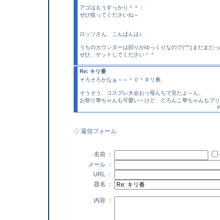
アゴはもうすっかり＾＾；
ぜひ狙ってくださいね～
ロッソさん、こんばんは♪
うちのカウンターは回りがゆっくりなので(^^;)まだまだ
ぜひ、ゲットしてください＾＾
Re: キリ番
そろそろかなぁ～～＾０＾キリ番。
そうそう、コスプレ大会おっ母んちで見たよ～ん。
お祭り華ちゃんも可愛い～けど、どろんこ華ちゃんもプリ
P
◇ 返信フォーム
名前 ：
メール ：
URL ：
題名 ：
内容 ：