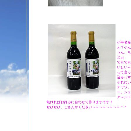
小平名産
え？そん
うん、ち
どぉ
でもでも
いしい～
って言っ
込みっす
それにい
チワワ、
ー、シェ
ア～ンド
無ければお好みに合わせて作りますです！
ぜひぜひ、ごさんかください～～～～～～～～＾＾