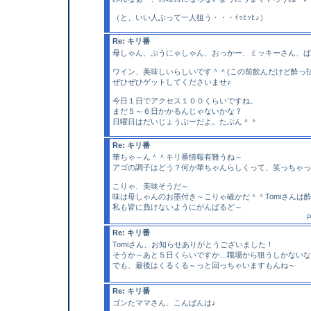
（と、いい人ぶって一人狙う・・・ｲｯﾋｯﾋ♪）
Re: キリ番
母しゃん、ぷうにゃしゃん、おっかー、ミッキーさん、ば
ワイン、美味しいらしいです＾＾(この前飲んだけど酔っ
ぜひぜひゲットしてくださいませ♪
今日１日でアクセス１００くらいですね。
まだ５～６日かかるんじゃないかな？
日曜日はだいじょうぶーだよ。たぶん＾＾
Re: キリ番
華ちゃ～ん＾＾キリ番情報有難うね～
アゴの調子はどう？何か華ちゃんらしくって、笑っちゃっ
こりゃ、美味そうだ～
味は母しゃんのお墨付き～こりゃ確かだ＾＾Tomiさんは
私も皆に負けないようにがんばるど～
P
Re: キリ番
Tomiさん、お知らせありがとうございました！
そうか～あと５日くらいですか…職場から狙うしかないな
でも、最後はくるくる～っと回っちゃいますもんね～
Re: キリ番
ゴンたママさん、こんばんは♪