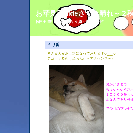
お華見日和deさつき晴れ～２
秋田犬｢華｣と「さつき」の姪・おばコンビ
キリ番
皆さま大変お世話になっておりますo(_ _)o
アゴ、ずるむけ華ちんからアナウンス～♪
おかげさまで
もうそろそろホ
１００００番ヒット
んなんでキリ番
で今回のプレゼ