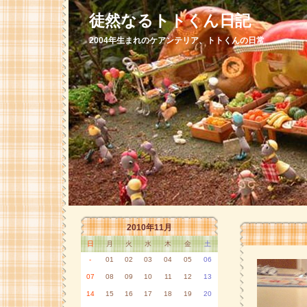
徒然なるトトくん日記
2004年生まれのケアンテリア、トトくんの日常
2010年11月
日
月
火
水
木
金
土
-
01
02
03
04
05
06
07
08
09
10
11
12
13
14
15
16
17
18
19
20