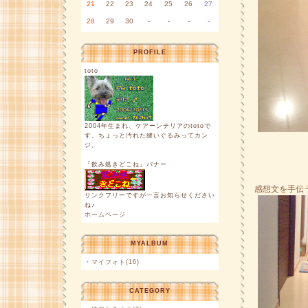
21
22
23
24
25
26
27
28
29
30
-
-
-
-
PROFILE
toto
2004年生まれ、ケアーンテリアのtotoで
す。ちょっと汚れた縫いぐるみってカン
ジ。
『飲み処きどこね』バナー
感想文を手伝
リンクフリーですが一言お知らせください
ね♪
ホームページ
MYALBUM
・
マイフォト(16)
CATEGORY