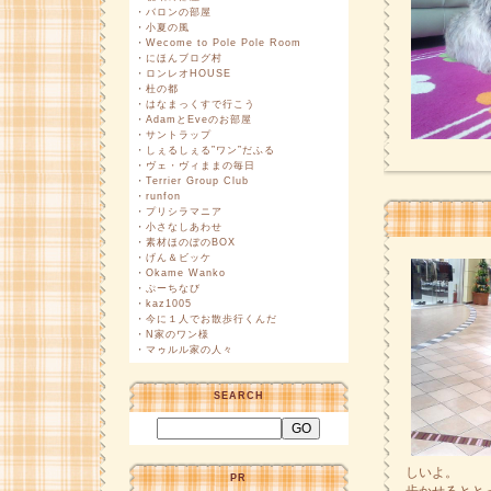
・
バロンの部屋
・
小夏の風
・
Wecome to Pole Pole Room
・
にほんブログ村
・
ロンレオHOUSE
・
杜の都
・
はなまっくすで行こう
・
AdamとEveのお部屋
・
サントラップ
・
しぇるしぇる”ワン”だふる
・
ヴェ・ヴィままの毎日
・
Terrier Group Club
・
runfon
・
プリシラマニア
・
小さなしあわせ
・
素材ほのぼのBOX
・
げん＆ビッケ
・
Okame Wanko
・
ぷーちなび
・
kaz1005
・
今に１人でお散歩行くんだ
・
N家のワン様
・
マゥルル家の人々
SEARCH
しいよ。
PR