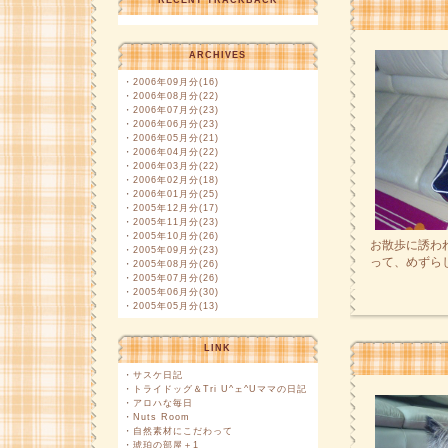
RECENT TRACKBACK
ARCHIVES
・
2006年09月分(16)
・
2006年08月分(22)
・
2006年07月分(23)
・
2006年06月分(23)
・
2006年05月分(21)
・
2006年04月分(22)
・
2006年03月分(22)
・
2006年02月分(18)
・
2006年01月分(25)
・
2005年12月分(17)
・
2005年11月分(23)
・
2005年10月分(26)
お散歩に誘わ
・
2005年09月分(23)
って、めずら
・
2005年08月分(26)
・
2005年07月分(26)
・
2005年06月分(30)
・
2005年05月分(13)
LINK
・
サスケ日記
・
トライドッグ＆Tri U^ェ^Uママの日記
・
アロハな毎日
・
Nuts Room
・
自然素材にこだわって
・
琥珀の部屋＋1