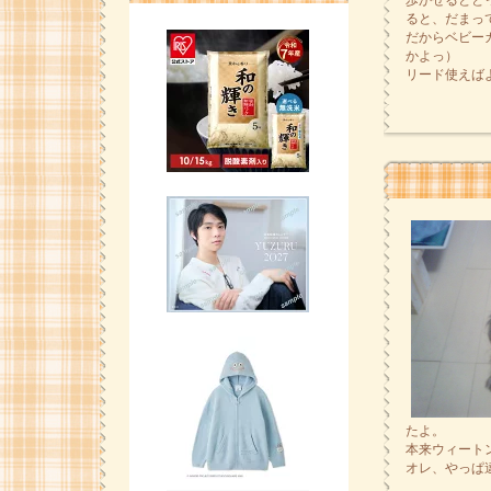
歩かせるとと
ると、だまっ
だからベビー
かよっ）
リード使えば
たよ。
本来ウィート
オレ、やっぱ