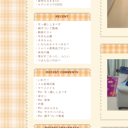
・
徒然なるまま(2)
・
ケアンテリア(335)
RECENT
・
引っ越ししまーす
・
調子づいて動画
・
動画テスト
・
今日も公園
・
ネネちゃん
・
いぢられキャラっすか？
・
ｔｏｔｏ新商品ですよー
・
命名の儀
・
雷がすごかった...らしい
・
つまんないのおー
RECENT COMMENTS
・
いれて！
・
メル友掲示板
・
マーメイドＳ
・
Re: 引っ越ししまーす
・
深セン
・
Re: 珠海
・
中国
・
Re: みかんさん
・
Re: サスケパパさん
・
Re: 調子づいて動画