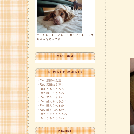
まったり・おっとり・それでいてちょっぴ
り頑固な熟女です。
MYALBUM
RECENT COMMENTS
・
Re: 窓際の女達！
・
Re: 窓際の女達！
・
Re: ともこさんへ
・
Re: ゆーこさんへ
・
Re: アチ子さんへ
・
Re: 耐えられるか！
・
Re: 耐えられるか！
・
Re: 耐えられるか！
・
Re: ランままさんへ
・
Re: ともこさんへ
RECENT