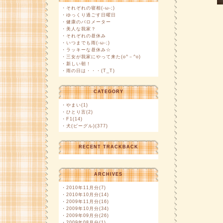
・
それぞれの寝相(-ω-;)
・
ゆっくり過ごす日曜日
・
健康のバロメーター
・
美人な我家？
・
それぞれの昼休み
・
いつまでも雨(-ω-;)
・
ラッキーな昼休み☆
・
三女が我家にやって来た(o^－^o)
・
新しい朝！
・
雨の日は・・・(T_T)
CATEGORY
・
やまい(1)
・
ひとり言(2)
・
F1(14)
・
犬(ビーグル)(377)
RECENT TRACKBACK
ARCHIVES
・
2010年11月分(7)
・
2010年10月分(14)
・
2009年11月分(16)
・
2009年10月分(34)
・
2009年09月分(26)
・
2009年08月分(1)