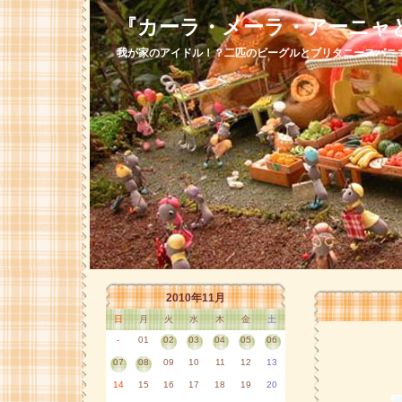
『カーラ・メーラ・アーニャ
我が家のアイドル！？二匹のビーグルとブリタニースパニ
2010年11月
日
月
火
水
木
金
土
-
01
02
03
04
05
06
07
08
09
10
11
12
13
14
15
16
17
18
19
20