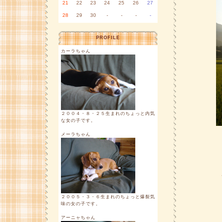
21
22
23
24
25
26
27
28
29
30
-
-
-
-
PROFILE
カーラちゃん
２００４・８・２５生まれのちょっと内気
な女の子です。
メーラちゃん
２００５・３・６生まれのちょっと爆裂気
味の女の子です。
アーニャちゃん