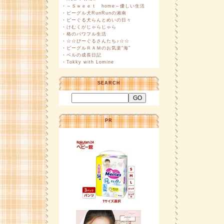
・
～Ｓｗｅｅｔ home～優しい生活
・
ビーグル犬RunRunの湘南
・
ビーぐる犬らんとめいの日々
・
けむくがじゃらじゃら
・
格のパワフル生活
・
☆☆びーぐるさんたち♪☆☆
・
ビーグルＲＡＭのお気楽“海”
・
ベルの成長日記
・
Tokky with Lomine
SEARCH
PR