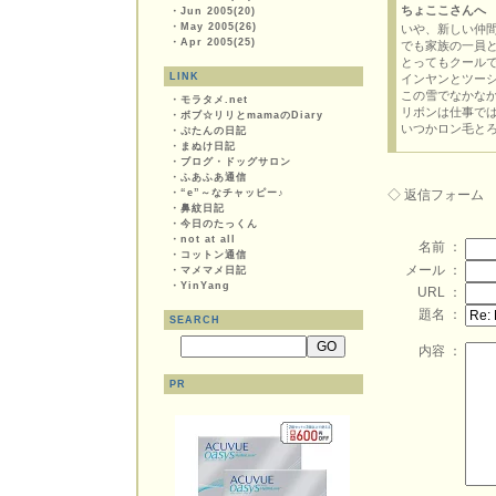
ちょここさんへ
・
Jun 2005(20)
・
May 2005(26)
いや、新しい仲間
・
Apr 2005(25)
でも家族の一員
とってもクール
LINK
インヤンとツー
この雪でなかなか
・
モラタメ.net
リボンは仕事で
・
ボブ☆リリとmamaのDiary
いつかロン毛と
・
ぷたんの日記
・
まぬけ日記
・
ブログ・ドッグサロン
・
ふあふあ通信
・
“e”～なチャッピー♪
◇ 返信フォーム
・
鼻紋日記
・
今日のたっくん
・
not at all
名前 ：
・
コットン通信
メール ：
・
マメマメ日記
・
YinYang
URL ：
題名 ：
SEARCH
内容 ：
PR