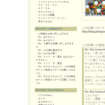
・
インヤンとシュンメイとKou
・
ラブ・ラテ・ラブ
・
ラブ・ラテ
・
おじいちゃん！
・
インヤンの受難
・
フード！フード！フード！
・
男子たるもの
この記事へのトラ
RECENT COMMENTS
http://dog.pelo
・
ご冥福をお祈り申し上げます
・
Re: ありがとう
・
Re: ありがとう
・
Re: ☆暑中お見舞い申し上げます
この記事への返信
☆
Re: Mr.Liverpool
・
Re: ☆13歳の誕生日☆
わぁ～！真っ白
・
Re: のどは大事！
インヤンくんの
・
Re: ミート・ザ・歴女 はなだもー
･･って感じでも
たすさんへ
・
Re: ミート・ザ・歴女
やっぱり冷たいし
・
Re: モラタメさんにて、LION商品
でも、インヤン
のペット用品モニターに応募してみま
カッコいいです
した
・
Re: モラタメさんにて、LION商品
それにしてもステ
のペット用品モニターに応募してみま
器用で、センス
した
インヤンくんに
RECENT TRACKBACK
Re: Mr.Liverpool
こんにちは！
・
バトルやねん。
・
センス
うわ～～素敵～～(*
・
はじめまして
うちにはツリー