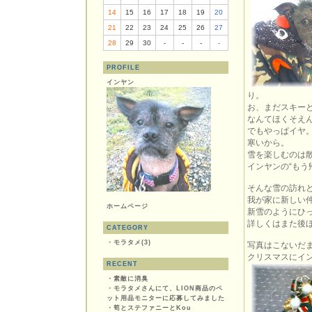
14
15
16
17
18
19
20
21
22
23
24
25
26
27
28
29
30
-
-
-
-
PROFILE
インヤン
り。
お、まだスキー
なんてほくそえ
でもやっぱイヤ
寒いから。
雪を楽しむのは
インヤンの“もう
そんな雪の訪れ
我が家に新しい
ホームページ
新雪のようにひ
詳しくはまた後ほ
CATEGORY
・
モラタメ(3)
写真はこないだ
クリスマスにイ
RECENT
・
素敵に消臭
・
モラタメさんにて、LION商品のペ
ット用品モニターに応募してみました
・
筍とステファニーとKou