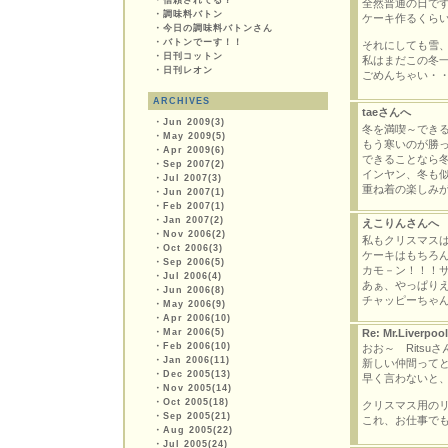
・
信頼されてる？
全然普通の日です～
・
調味料バトン
ケーキ作るくらいで
・
今日の調味料バトンさん
・
バトンでーす！！
それにしても雪
・
日刊コットン
私はまだこの冬
・
日刊レオン
ごめんちゃい・・(/
ARCHIVES
taeさんへ
・
Jun 2009(3)
冬を満喫～できる
・
May 2009(5)
もう寒いのが勝
・
Apr 2009(6)
できることなら
・
Sep 2007(2)
インヤン、冬も
・
Jul 2007(3)
重ね着の楽しみが
・
Jun 2007(1)
・
Feb 2007(1)
・
Jan 2007(2)
えこりんさんへ
・
Nov 2006(2)
私もクリスマスは
・
Oct 2006(3)
ケーキはもちろん
・
Sep 2006(5)
カモ－ン！！！
・
Jul 2006(4)
あぁ、やっぱり
・
Jun 2006(8)
チャッピーちゃ
・
May 2006(9)
・
Apr 2006(10)
・
Mar 2006(5)
Re: Mr.Liverpool
・
Feb 2006(10)
おお～ Ritsuさ
・
Jan 2006(11)
新しい仲間って
・
Dec 2005(13)
早く言わないと
・
Nov 2005(14)
・
Oct 2005(18)
クリスマス用の
・
Sep 2005(21)
これ、お仕事で
・
Aug 2005(22)
・
Jul 2005(24)