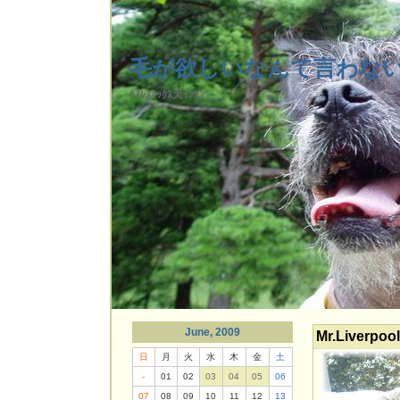
毛が欲しいなんて言わな
ﾍｱﾚｽﾐｯｸｽ犬ｲﾝﾔﾝ
June, 2009
Mr.Liverpool
日
月
火
水
木
金
土
-
01
02
03
04
05
06
07
08
09
10
11
12
13