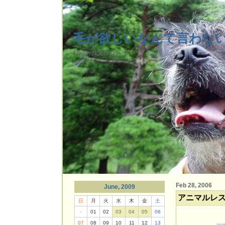
毛が欲しいなんて言わな
ﾍｱﾚｽﾐｯｸｽ犬ｲﾝﾔﾝ
Feb 28, 2006
June, 2009
アニマルレ
日
月
火
水
木
金
土
-
01
02
03
04
05
06
07
08
09
10
11
12
13