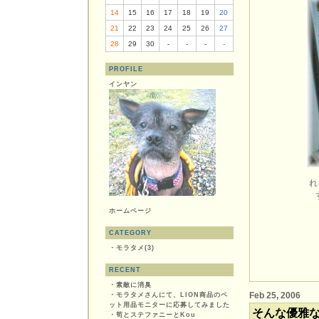
14
15
16
17
18
19
20
21
22
23
24
25
26
27
28
29
30
-
-
-
-
PROFILE
インヤン
れ
ホームページ
CATEGORY
・
モラタメ(3)
RECENT
・
素敵に消臭
Feb 25, 2006
・
モラタメさんにて、LION商品のペ
ット用品モニターに応募してみました
そんな優雅
・
筍とステファニーとKou