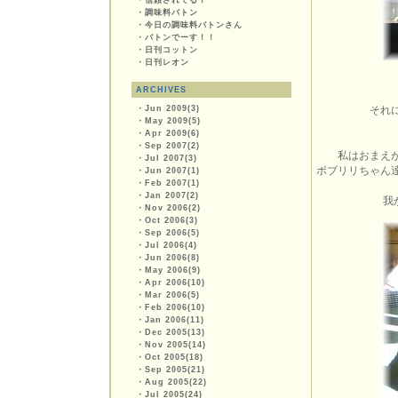
・
信頼されてる？
・
調味料バトン
・
今日の調味料バトンさん
・
バトンでーす！！
・
日刊コットン
・
日刊レオン
ARCHIVES
・
Jun 2009(3)
それ
・
May 2009(5)
・
Apr 2009(6)
・
Sep 2007(2)
私はおまえ
・
Jul 2007(3)
ボブリリちゃん
・
Jun 2007(1)
・
Feb 2007(1)
・
Jan 2007(2)
我
・
Nov 2006(2)
・
Oct 2006(3)
・
Sep 2006(5)
・
Jul 2006(4)
・
Jun 2006(8)
・
May 2006(9)
・
Apr 2006(10)
・
Mar 2006(5)
・
Feb 2006(10)
・
Jan 2006(11)
・
Dec 2005(13)
・
Nov 2005(14)
・
Oct 2005(18)
・
Sep 2005(21)
・
Aug 2005(22)
・
Jul 2005(24)