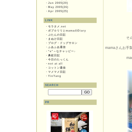
・
Jun 2005(20)
・
May 2005(26)
・
Apr 2005(25)
LINK
・
モラタメ.net
・
ボブ☆リリとmamaのDiary
・
ぷたんの日記
そ
・
まぬけ日記
・
ブログ・ドッグサロン
・
ふあふあ通信
mamaさんお
・
“e”～なチャッピー♪
・
鼻紋日記
m
・
今日のたっくん
・
not at all
・
コットン通信
・
マメマメ日記
・
YinYang
SEARCH
PR