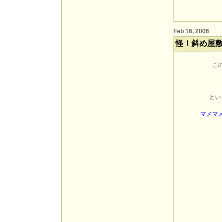
Feb 16, 2006
怪！斜め屋
こ
とい
マメマ