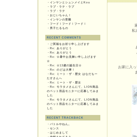
・
インヤンとシュンメイとKou
・
ラブ・ラテ・ラブ
・
ラブ・ラテ
・
おじいちゃん！
・
インヤンの受難
・
フード！フード！フード！
・
男子たるもの
私
RECENT COMMENTS
・
ご冥福をお祈り申し上げます
・
Re: ありがとう
・
Re: ありがとう
・
Re: ☆暑中お見舞い申し上げます
☆
・
Re: ☆13歳の誕生日☆
お家に入っ
・
Re: のどは大事！
・
Re: ミート・ザ・歴女 はなだもー
たすさんへ
・
Re: ミート・ザ・歴女
・
Re: モラタメさんにて、LION商品
のペット用品モニターに応募してみま
した
・
Re: モラタメさんにて、LION商品
のペット用品モニターに応募してみま
した
RECENT TRACKBACK
・
バトルやねん。
・
センス
・
はじめまして