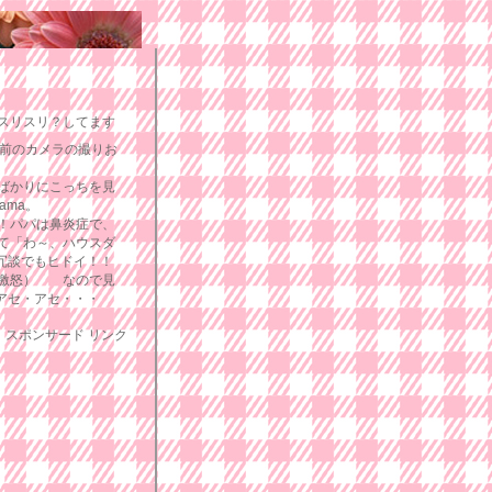
スリスリ？してます
前のカメラの撮りお
ばかりにこっちを見
ama。
！パパは鼻炎症で、
て「わ～、ハウスダ
 冗談でもヒドイ！！
（激怒） なので見
;アセ・アセ・・・
スポンサード リンク