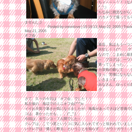
ちィ～～～！！（な
^_^;）
ちなみに残念ながら
のカメラで撮っても
ません(;_;)
Posted by creonlove |
15:18:13, May 22, 2005
|
Trac
May 21, 2005
オフ会
最近、私はもう一つ
大忙し！！(^^ゞ 
なので、こまめに最
～ ブログは、一つ
乗ってしまった。。。
カ音痴の癖して 
まっ、苦痛にならな
いきま～す
みなさん、ゆっくり
彡
さて、久々の今日は「オフ会」でした！！
私主催の 海辺でのミニオフ会(*^^)v
イイお天気で暑さが気になりましたが、海風があってさほど苦痛で
コは、暑かったかも。。。(^_^;)
今回は、６ワンコ・７人間でした～
クレアは、こてつ君というコに気に入られてずっと狙われていまし
いクレアは「優しく断る」ということを知らず、「ガウ！ガウ！」