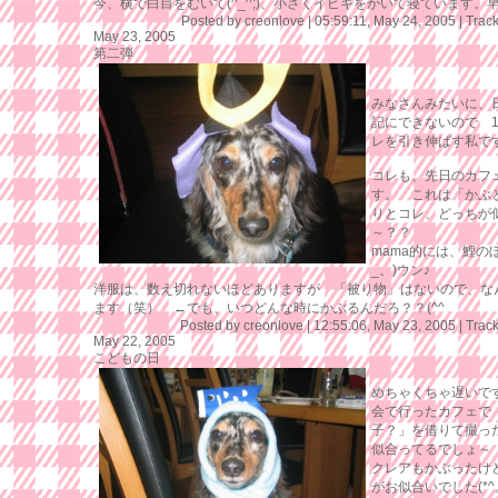
今、横で白目をむいて(^_^;)、小さくイビキをかいて寝ています。
Posted by creonlove |
05:59:11, May 24, 2005
|
Trac
May 23, 2005
第二弾
みなさんみたいに、
記にできないので 
レを引き伸ばす私です^
コレも、先日のカフ
す。 これは「かぶ
りとコレ、どっちが
～？？
mama的には、鯉のぼ
_。)ウン♪
洋服は、数え切れないほどありますが 「被り物」はないので、な
ます（笑） ←でも、いつどんな時にかぶるんだろ？？(^^ゞ
Posted by creonlove |
12:55:06, May 23, 2005
|
Trac
May 22, 2005
こどもの日
めちゃくちゃ遅いで
会で行ったカフェで
子？」を借りて撮っ
似合ってるでしょ～ ウ
クレアもかぶったけ
がお似合いでした(*