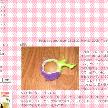
レブ
用？？
用？？
用？？
用？？
用？？
用？？
。。。
。。。
Posted by creonlove |
23:31:32, May 31, 2005
|
Trac
残骸。。。
KBACK
S
これは、クレアが 
23)
壊されたボールの残骸
12)
ルなのに、こんなに
るべしクレア！！
om
この状態でも、まだ
om
ので 捨てない私。
おもちゃって、どう
のかなぁ～？？
この他にも、目や鼻
半分になってしまっ
もまだ捨てないで持ってる。
まだ見せると、喜んで振り回して遊ぶから、捨てるに捨てれない（*^
ちゃを買っても、どうせ数時間で破壊してしまうしね～～ 我が家
ロボロのおもちゃでいっぱいですぅ(*^。^*)