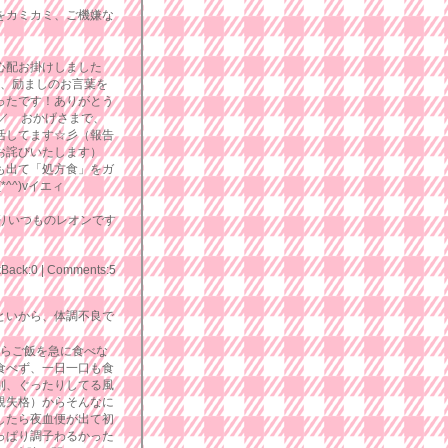
をカミカミ、ご機嫌な
心配お掛けしました
んに、励ましのお言葉を
ったです！ありがとう
^)／ おかげさまで、
活してます☆彡（報告
お詫びいたします）
も出て「処方食」をガ
^^)vイエィ
りいつものレオンです
kBack:0
|
Comments:5
いから、体調不良で
らご飯を急に食べな
食べず、一日一口も食
別、ぐったりしてる風
親失格）からそんなに
したら夜血便が出て初
っぱり調子わるかった