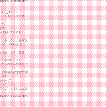
kBack:0
|
Comments:4
;_;)エーン
。。心配してくださっ
^;
はコレ。
目はあいてますね）、
。
つめられると、尻尾を
#^.^#)怖いんで
れた蛙」です（苦笑）
何回も目にします。
ながらお互い尻尾をフ
、戦闘開始の意欲に満
リフリ。
ゃ～(^^ゞ
・・・（汗）
ガウガウ」とけたたま
kBack:0
|
Comments:5