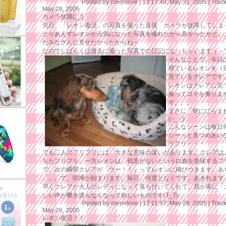
Posted by creonlove |
13:17:48, May 31, 2005
|
Trac
May 28, 2005
カメラ故障(;_;)
先日、「レオン復活」の写真を撮った直後 カメラが故障してしまった(
とりあえずレオンが元気になった写真を撮れたから良かったかど。
たみなさんに見せたかったからね～
なのでしばらくは過去に撮った写真での日記になっちゃいますぅ～^_
そんなことで、今日
寝ているレオンを（
見ているクレアです
レオンはクレアに見
振ってゴマを擦ります(
す。。。
まさに「蛇ににらま
(~_~;)
こんなシーンは毎日
ジーっと見つめあい
リフリ・・・
でも二人のフリフリには 大きな意味の違いがあります。クレアは
ちたフリフリ。一方レオンは、戦意がないという白旗を意味するフ
で、次の瞬間クレアが「ウー！！」ってレオンに飛びつきます。あち
。。。で、喧嘩が始まります。毎日、何度となくです。あきれます
早くクレアが大人のレディになって落ち付いてくれて、我が家に「
しい声が響き渡らなくなって欲しいものです(T_T)
Posted by creonlove |
17:11:57, May 28, 2005
|
Trac
May 26, 2005
レオン復活！！