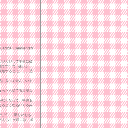
kBack:0
|
Comments:9
ガジガジして半分に破
です^_^; 硬いボー
破壊するとは。。。恐
気に入って遊んでいる
なったら捨てる目安な
がなくなって 中綿も
てるようなぬいぐるみ
_^*） 新しいおも
のおもちゃ箱には、ボ