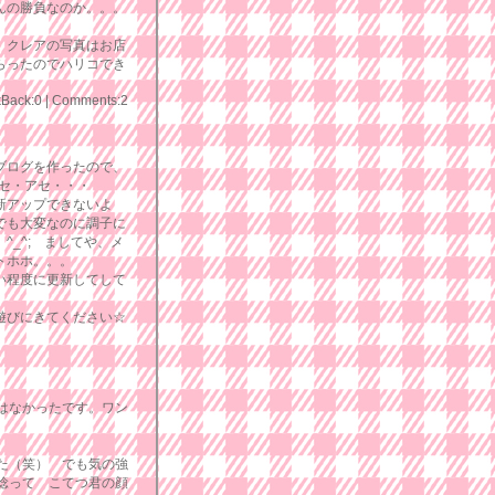
んの勝負なのか。。。
、クレアの写真はお店
らったのでハリコでき
kBack:0
|
Comments:2
ブログを作ったので、
アセ・アセ・・・
新アップできないよ
でも大変なのに調子に
^_^; ましてや、メ
トホホ。。。
い程度に更新してして
遊びにきてください☆
はなかったです。ワン
た（笑） でも気の強
唸って こてつ君の顔