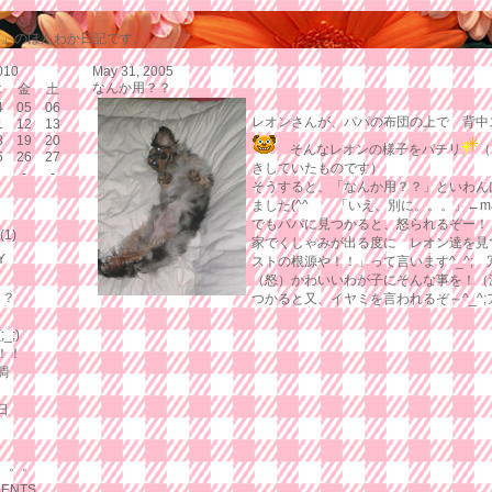
ア」のほんわか日記です。
010
May 31, 2005
なんか用？？
木
金
土
4
05
06
レオンさんが、パパの布団の上で 背中
1
12
13
8
19
20
そんなレオンの様子をパチリ
（
5
26
27
きしていたものです）
-
-
そうすると、「なんか用？？」といわん
ました(^^ゞ 「いえ、別に。。。」←m
M
でもパパに見つかると、怒られるぞー！
1)
家でくしゃみが出る度に レオン達を見
Y
ストの根源や！！」って言います^_^;
（怒）かわいいわが子にそんな事を！
？？
つかると又、イヤミを言われるぞ～^_^
。
_;)
！！
調
日
。。。
MENTS