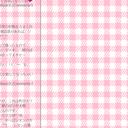
早く元気になってね
kBack:0
|
Comments:5
日常の行動をうまく日
1個話題があれば、ソ
_^;
ェで撮ったもので
と」で～す。 鯉のぼ
似合ってますか～
り！！( ゜ー゜)( 。
んか欲しくなっちゃい
kBack:0
|
Comments:7
すが、これは昨日オフ
「鯉のぼり付き帽
たものです。
フフ(#^.^#)
ど、やっぱレオンの方
^。^*) レオンの勝