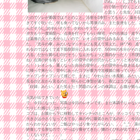
のね。。。(;_;)で
ので朝一で行くこと
と思う」と先生。3
たのでソレが要因では？とのこと。注射を2本打ってもらい、薬を
きてすぐ吐いた。何も食べてないから胃液のみ。また血便をした。
んどそう(;_;)かわいそうで、かわいそうで。。。
夕方もう一度病院へ。点滴を打ってもらい帰宅。その点滴は「皮下点
は薬液の入った水分らしいので、レオンの背中はみるみる「らくだ
た。「北斗の拳」みたいなマッチョにも見えて笑えた。(#^.^#) 
れるのではなくて皮下脂肪部分に入れるので、500mlの水分がそ
入る。だから膨らむのだそう。なんかちょっと面白かった！（不謹慎
ね）点滴の針を抜くとレオンの背中の針の穴からピューっと水が吹
た！！レオンも、重くなった自分の背中と、その背中から吹き出る
に帰って来たら、背中にあったコブが重力で左横腹に移っていた。
チャプンチャプンって感じで、まさに「やわらかい水風船」みたい
見るのと左から見るのと、明らかに体型が違う。夜にはコブは、真
「妊婦」みたい。また笑えた！問題のレオンの体調は、お腹が膨ら
元気が出てきていた
で、今日になった。写真は今日のレオンです。まだ本調子じゃない
たりした感じ(__)ガックシ
コブは、お腹から下に移動してオ○ンチ○のところが、ポッコリしている(
大きさは小さくなってきてる。体の中に吸収されてるのだ。 今日
からわからないが、ご飯はやっぱり食べたがらない。。。^_^; 薬
絶食してる形なので、やっぱり痩せてきた。腰のくびれが出てきた
しくないけど。。。）