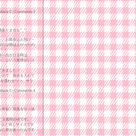
kBack:0
|
Comments:3
ありません^_^;
た。お散歩はお預け～
方には雨は上がったの
o！！
散歩へ出かける時は
ー」という覚悟がいり
てきました！
たので、気合を入れて
りを漂わせつつ、サラ
kBack:0
|
Comments:4
１年前）写真を引っ張
、３週間の頃です。
キロと同じサイズです
なに差があったんです