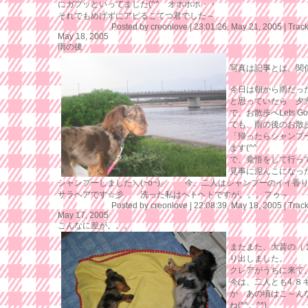
にガブッといってました(^^ゞオホホホ・・
それでもめげずにアピるこてつ君でした～
Posted by creonlove |
23:01:26, May 21, 2005
|
Trac
May 18, 2005
雨の後
写真は記事とは、関係
今日は朝から雨だっ
と思っていたら 夕
で、お散歩へLets G
でも、雨の後のお
「帰ったらシャンプ
ます(^^ゞ
で、覚悟をして行っ
見事に泥んこになっ
シャンプーしました＼(~o~)／ 今、二人はシャンプーのイイ香
サラヘアです☆彡 洗った私はヘトヘトですが。。。フゥ～
Posted by creonlove |
22:08:39, May 18, 2005
|
Trac
May 17, 2005
こんなに差が。。。
またまた、大昔の（
り出しました。
クレアがうちに来て
今は、二人とも4.８
が あの頃はこ～ん
ね(*^。^*)