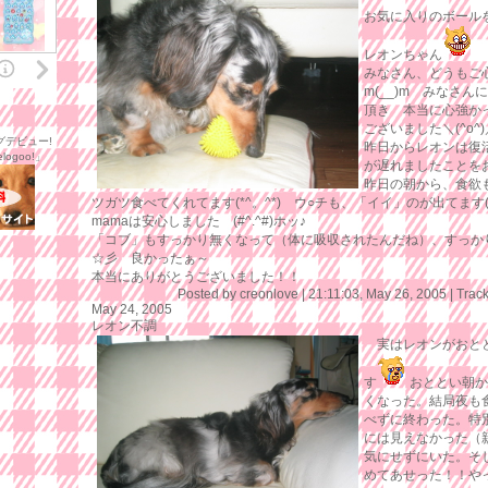
お気に入りのボール
レオンちゃん
みなさん、どうもご
m(__)m みなさ
頂き 本当に心強か
ございました＼(^o
グデビュー!
昨日からレオンは復
ogoo!」
が遅れましたことを
昨日の朝から、食欲
ツガツ食べてくれてます(*^。^*) ウ○チも、「イイ」のが出てます(*
mamaは安心しました (#^.^#)ホッ♪
「コブ」もすっかり無くなって（体に吸収されたんだね）、すっか
☆彡 良かったぁ～
本当にありがとうございました！！
Posted by creonlove |
21:11:03, May 26, 2005
|
Trac
May 24, 2005
レオン不調
実はレオンがおとと
す
おととい朝か
くなった。結局夜も
べずに終わった。特
には見えなかった（
気にせずにいた。そ
めてあせった！！や