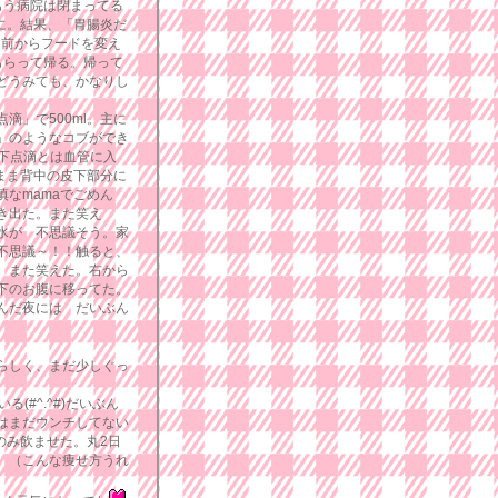
ももう病院は閉まってる
に。結果、「胃腸炎だ
日前からフードを変え
もらって帰る。帰って
どうみても、かなりし
滴」で500ml。主に
」のようなコブができ
皮下点滴とは血管に入
のまま背中の皮下部分に
なmamaでごめん
き出た。また笑え
水が 不思議そう。家
不思議～！！触ると、
。また笑えた。右から
下のお腹に移ってた。
んだ夜には だいぶん
らしく、まだ少しぐっ
#^.^#)だいぶん
はまだウンチしてない
のみ飲ませた。丸2日
。（こんな痩せ方うれ