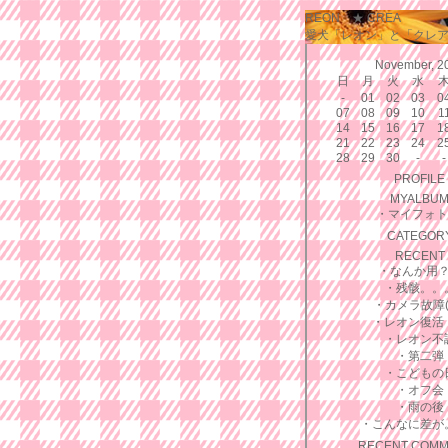
REON ★ CREA
愛犬「レオン」と「クレ
November, 2
日
月
火
水
-
01
02
03
0
07
08
09
10
1
14
15
16
17
1
21
22
23
24
2
28
29
30
-
-
PROFILE
MYALBU
・
マイフォト(
CATEGOR
RECENT
・
なんか用
・
残骸。。
・
カメラ故障(;
・
レオン復活
・
レオン不
・
第二弾
・
こどもの
・
オフ会
・
雨の後
・
こんなに差が
RECENT COM