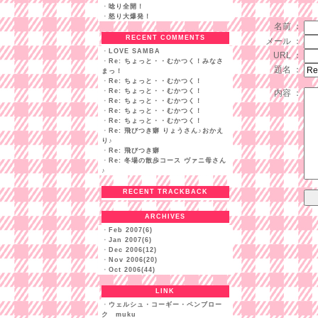
・
唸り全開！
・
怒り大爆発！
名前 ：
RECENT COMMENTS
メール ：
・
LOVE SAMBA
URL ：
・
Re: ちょっと・・むかつく！みなさ
題名 ：
まっ！
・
Re: ちょっと・・むかつく！
・
Re: ちょっと・・むかつく！
内容 ：
・
Re: ちょっと・・むかつく！
・
Re: ちょっと・・むかつく！
・
Re: ちょっと・・むかつく！
・
Re: 飛びつき癖 りょうさん♪おかえ
り♪
・
Re: 飛びつき癖
・
Re: 冬場の散歩コース ヴァニ母さん
♪
RECENT TRACKBACK
ARCHIVES
・
Feb 2007(6)
・
Jan 2007(6)
・
Dec 2006(12)
・
Nov 2006(20)
・
Oct 2006(44)
LINK
・
ウェルシュ・コーギー・ペンブロー
ク muku