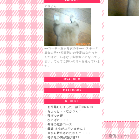
PROFILE
ぐれよん
■■コーギー五ヶ月女の子■■ハスキー７
歳女の子■■多頭飼いの予定はなかった
んだけど、いきなり多頭飼いになってし
まい、てんてこ舞いの日々を送っていま
す。
MYALBUM
CATEGORY
RECENT
・
お引越ししました 訂正09/1/20
・
ちょっと・・むかつく！
・
飛びつき癖
・
なにげに・・・
・
冬場の散歩コース
・
最近 ネタがございません！
・
崖から救出されたわんこ・・・
◇ 返信フォーム
・
椅子足の間が遊び場??