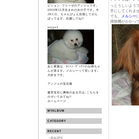
っとうしいよう
ビション･フリーゼのアンジェです。
2004年11月生まれの女の子です。今
手にしてくれま
JKCの、ちゃんぴょん目指してがん
でも、
メルシー
ばってます。応援してね!!
掃除機がかかっ
anjye1
あと家族は、ｶﾆﾍﾝ･ﾀﾞｯｸｽのお姉ちゃ
んが居ます。メルシーって言います。
大好きです。
アンジェの宝石箱
激安宝石に興味のある方は､こちらを
のぞいてみてね!!
ホームページ
MYALBUM
CATEGORY
RECENT
・
のんびり