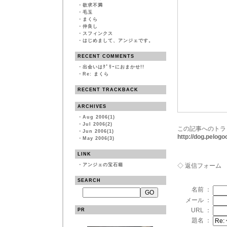
・
欲求不満
・
毛玉
・
まくら
・
仲良し
・
スフィンクス
・
はじめまして、アンジェです。
RECENT COMMENTS
・
出会いはｸﾞﾘｰにおまかせ!!
・
Re: まくら
RECENT TRACKBACK
ARCHIVES
・
Aug 2006(1)
・
Jul 2006(2)
この記事へのトラ
・
Jun 2006(1)
http://dog.pelo
・
May 2006(3)
LINK
・
アンジェの宝石箱
◇ 返信フォーム
SEARCH
名前 ：
メール ：
URL ：
PR
題名 ：