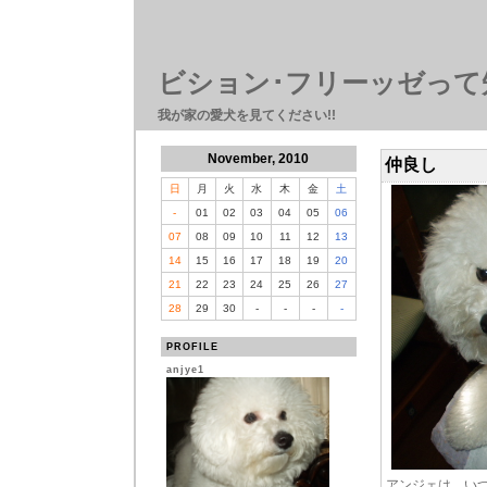
ビション･フリーッゼって
我が家の愛犬を見てください!!
November, 2010
仲良し
日
月
火
水
木
金
土
-
01
02
03
04
05
06
07
08
09
10
11
12
13
14
15
16
17
18
19
20
21
22
23
24
25
26
27
28
29
30
-
-
-
-
PROFILE
anjye1
アンジェは、い