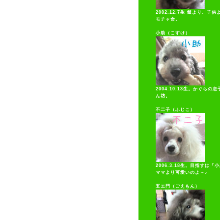
2002.12.7生 飯より、子
モチャ命。
小助（こすけ）
2004.10.13生。かぐらの
ん坊。
不二子（ふじこ）
2006.3.18生。目指すは「
ママより可愛いのよ～♪
五エ門（ごえもん）