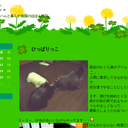
こ。
×ハムと暮らす南国のほほん日記。
0
ひっぱりっこ
金
土
05
06
12
13
最近のかぐら達のブーム
19
20
こ」
。
人間に要求してもなかな
26
27
で
-
-
自分達でやることにした
まず、遊びを始めたくな
誰かの目の前でおもちゃ
うらやましくなって、
横取りしようとかみつい
う～う～、がるがるいいながらやってます・・
けんかにならない程度にや