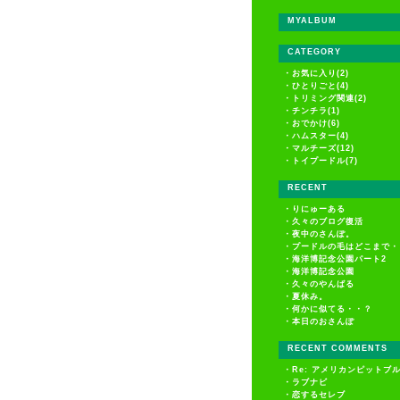
MYALBUM
CATEGORY
・
お気に入り(2)
・
ひとりごと(4)
・
トリミング関連(2)
・
チンチラ(1)
・
おでかけ(6)
・
ハムスター(4)
・
マルチーズ(12)
・
トイプードル(7)
RECENT
・
りにゅーある
・
久々のブログ復活
・
夜中のさんぽ。
・
プードルの毛はどこまで・
・
海洋博記念公園パート2
・
海洋博記念公園
・
久々のやんばる
・
夏休み。
・
何かに似てる・・？
・
本日のおさんぽ
RECENT COMMENTS
・
Re: アメリカンピットブ
・
ラブナビ
・
恋するセレブ