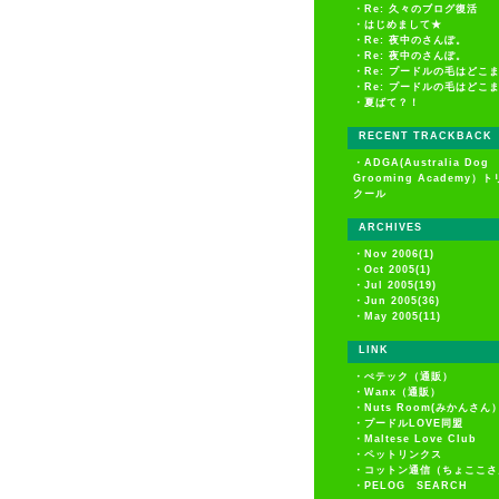
・
Re: 久々のブログ復活
・
はじめまして★
・
Re: 夜中のさんぽ。
・
Re: 夜中のさんぽ。
・
Re: プードルの毛はどこ
・
Re: プードルの毛はどこ
・
夏ばて？！
RECENT TRACKBACK
・
ADGA(Australia Dog
Grooming Academy）
クール
ARCHIVES
・
Nov 2006(1)
・
Oct 2005(1)
・
Jul 2005(19)
・
Jun 2005(36)
・
May 2005(11)
LINK
・
ぺテック（通販）
・
Wanx（通販）
・
Nuts Room(みかんさん
・
プードルLOVE同盟
・
Maltese Love Club
・
ペットリンクス
・
コットン通信（ちょここさ
・
PELOG SEARCH