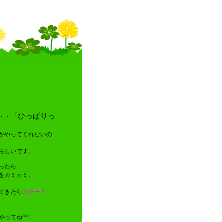
「ひっぱりっ
・・
かやってくれないの
らしいです。
ったら
をカミカミ。
てきたら
スタート！
ってね^^;