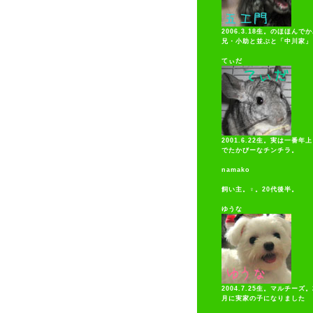
2006.3.18生。のほほんで
兄・小助と並ぶと「中川家」
てぃだ
2001.6.22生。実は一番年
でたかびーなチンチラ。
namako
飼い主。♀。20代後半。
ゆうな
2004.7.25生。マルチーズ。
月に実家の子になりました