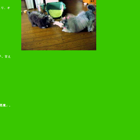
供より、オ
息子。甘え
小悪魔」。