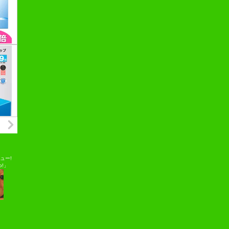
ュー!
o!」