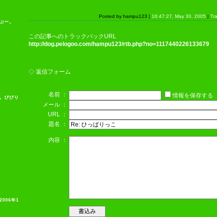
Posted by hampu123 |
16:47:27, May 30, 2005
|
Tr
かぷー。
この記事へのトラックバックURL
http://dog.pelogoo.com/hampu123/rtb.php?no=1117440226133679
◇ 返信フォーム
名前 ：
情報を保存する
上。びびり
メール ：
URL ：
題名 ：
内容 ：
2006年1