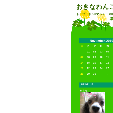
おきなわん
トイプードル×マルチーズ
November, 201
日
月
火
水
木
-
01
02
03
04
07
08
09
10
11
14
15
16
17
18
21
22
23
24
25
28
29
30
-
-
PROFILE
かぐら