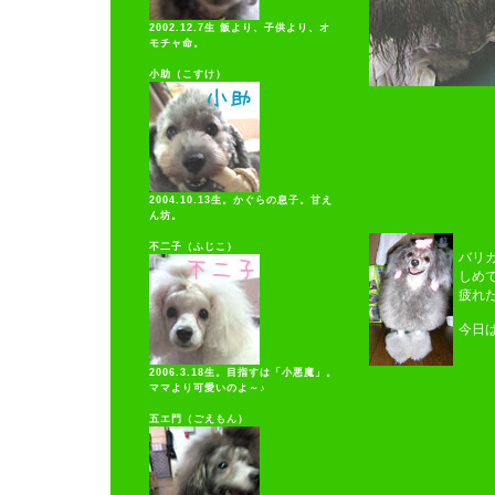
2002.12.7生 飯より、子供より、オ
モチャ命。
小助（こすけ）
2004.10.13生。かぐらの息子。甘え
ん坊。
不二子（ふじこ）
バリ
しめ
疲れた
今日
2006.3.18生。目指すは「小悪魔」。
ママより可愛いのよ～♪
五エ門（ごえもん）