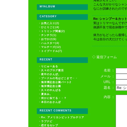
海鼠さんすごい。
こんな大がかりなシャ
MYALBUM
なにか訓練されたので
CATEGORY
Re: シャンプー＆カッ
実はトリマーなんです(*^-
・
お気に入り(2)
体調不良で現在休職中
・
ひとりごと(4)
・
トリミング関連(2)
体力がもどったら復帰
・
チンチラ(1)
今は自分の犬だけでく
・
おでかけ(6)
・
ハムスター(4)
・
マルチーズ(12)
・
トイプードル(7)
◇ 返信フォーム
RECENT
・
りにゅーある
名前 ：
・
久々のブログ復活
・
夜中のさんぽ。
メール ：
・
プードルの毛はどこまで・・
URL ：
・
海洋博記念公園パート2
・
海洋博記念公園
題名 ：
・
久々のやんばる
・
夏休み。
内容 ：
・
何かに似てる・・？
・
本日のおさんぽ
RECENT COMMENTS
・
Re: アメリカンピットブルテリア
・
ラブナビ
・
恋するセレブ