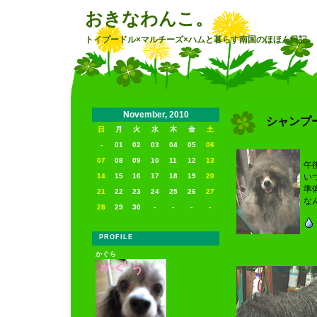
おきなわんこ。
トイプードル×マルチーズ×ハムと暮らす南国のほほん日記。
November, 2010
シャンプ
日
月
火
水
木
金
土
-
01
02
03
04
05
06
07
08
09
10
11
12
13
午
14
15
16
17
18
19
20
い
準
21
22
23
24
25
26
27
な
28
29
30
-
-
-
-
PROFILE
かぐら