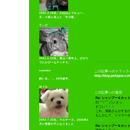
2006.3.18生。のほほんでかぷー。
兄・小助と並ぶと「中川家」
てぃだ
2001.6.22生。実は一番年上。びびり
でたかびーなチンチラ。
namako
この記事へのトラック
http://dog.pelogoo.
飼い主。♀。20代後半。
ゆうな
この記事への返信
Re: シャンプー＆カッ
Σ(￣▽￣ノ)ノえっ
すごい！！！
これ、海鼠さんがする
もしかして、トリマー
2004.7.25生。マルチーズ。2006年1
月に実家の子になりました
Re: シャンプー＆カッ