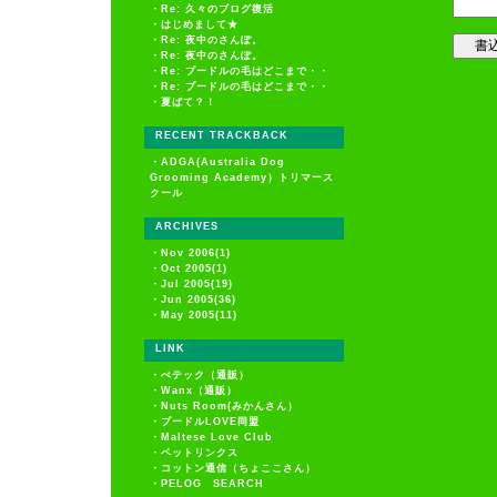
・
Re: 久々のブログ復活
・
はじめまして★
・
Re: 夜中のさんぽ。
・
Re: 夜中のさんぽ。
・
Re: プードルの毛はどこまで・・
・
Re: プードルの毛はどこまで・・
・
夏ばて？！
RECENT TRACKBACK
・
ADGA(Australia Dog
Grooming Academy）トリマース
クール
ARCHIVES
・
Nov 2006(1)
・
Oct 2005(1)
・
Jul 2005(19)
・
Jun 2005(36)
・
May 2005(11)
LINK
・
ぺテック（通販）
・
Wanx（通販）
・
Nuts Room(みかんさん）
・
プードルLOVE同盟
・
Maltese Love Club
・
ペットリンクス
・
コットン通信（ちょここさん）
・
PELOG SEARCH