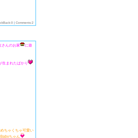
ackBack:0
|
Comments:2
ﾝ!友さんのお家
に遊
んが生まれたばかり
めちゃくちゃ可愛い
Babyちゃん