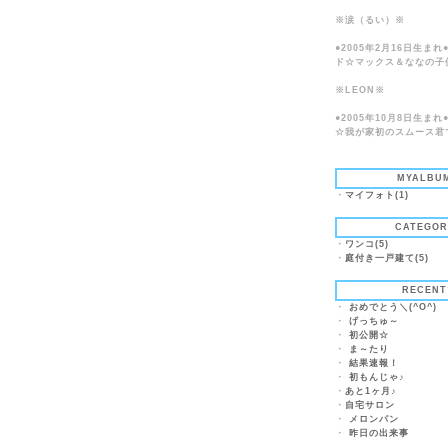
※涙（るい）※
●2005年2月16日生ま
ド☆マックス＆ななの子
※LEON※
●2005年10月8日生ま
☆我が家初のスムース君
MYALBU
・
マイフォト(1)
CATEGOR
・
ワンコ(5)
・
庭付き一戸建て(5)
RECENT
・
おめでとう＼(^O^)
・
げっちゅ～
・
初公開☆
・
ま～たり
・
結果速報！
・
初もんじゃ♪
・
あと1ヶ月♪
・
自宅サロン
・
メロンパン
・
昨日の出来事