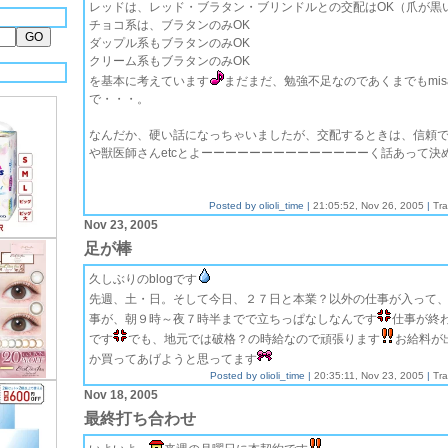
レッドは、レッド・ブラタン・ブリンドルとの交配はOK（爪が黒
チョコ系は、ブラタンのみOK
ダップル系もブラタンのみOK
クリーム系もブラタンのみOK
を基本に考えています
まだまだ、勉強不足なのであくまでもmi
で・・・。
なんだか、硬い話になっちゃいましたが、交配するときは、信頼
や獣医師さんetcとよーーーーーーーーーーーーーーく話あって決
Posted by olioli_time |
21:05:52, Nov 26, 2005
|
Tr
Nov 23, 2005
足が棒
久しぶりのblogです
先週、土・日。そして今日、２７日と本業？以外の仕事が入って
事が、朝９時～夜７時半までで立ちっぱなしなんです
仕事が終
です
でも、地元では破格？の時給なので頑張ります
お給料が
か買ってあげようと思ってます
Posted by olioli_time |
20:35:11, Nov 23, 2005
|
Tr
Nov 18, 2005
最終打ち合わせ