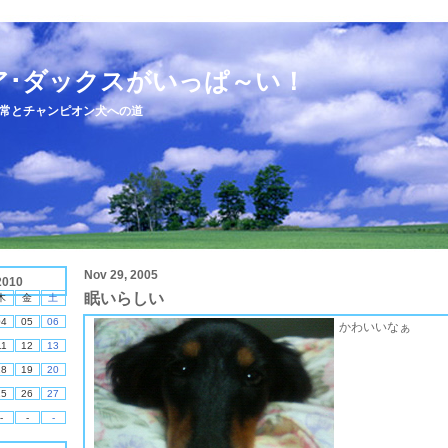
ア･ダックスがいっぱ～い！
常とチャンピオン犬への道
Nov 29, 2005
2010
眠いらしい
木
金
土
04
05
06
かわいいなぁ
11
12
13
18
19
20
25
26
27
-
-
-