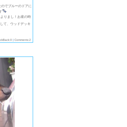
なのでブルーのドアに
す
いよりまし！お産の時
して、ウッドデッキ
ackBack:0
|
Comments:2