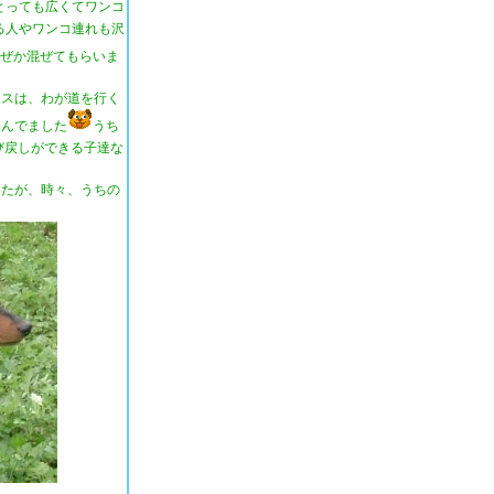
とっても広くてワンコ
る人やワンコ連れも沢
ぜか混ぜてもらいま
クスは、わが道を行く
遊んでました
うち
び戻しができる子達な
したが、時々、うちの