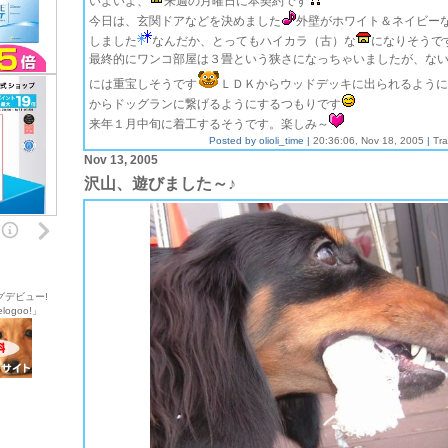
いよいよ、
来週の月曜日に本契約です
今日は、玄関ドアなどを決めました
外壁がホワイト＆ネイビー
しました
なんだか、とってもハイカラ（古）な
になりそうで
最終的にワンコ部屋は３畳という狭さになっちゃいましたが、な
には重宝しそうです
ＬＤＫからウッドデッキに出られるように
からドッグランに繋げるようにするつもりです
来年１月中旬に着工するそうです。楽しみ～
Posted by olioli_time |
20:36:06, Nov 18, 2005
|
Tr
Nov 13, 2005
沢山、遊びました～♪
グデビュー!
ogoo!」