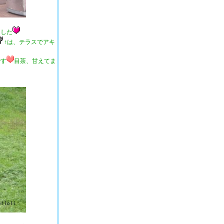
ました
↑は、テラスでアキ
です
目茶、甘えてま