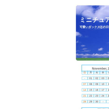
ミニチュ
可愛いダックスとの日
November, 
日
月
火
水
-
01
02
03
07
08
09
10
14
15
16
17
21
22
23
24
28
29
30
-