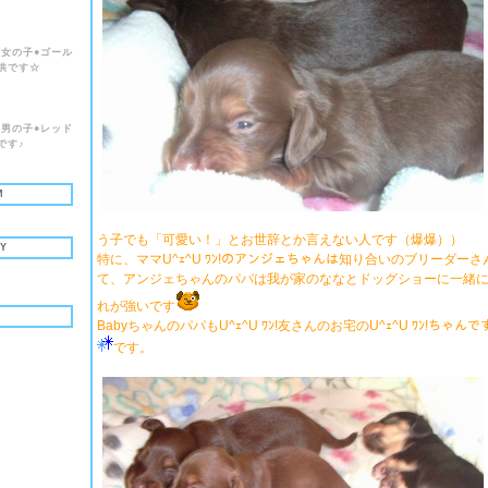
れ●女の子●ゴール
供です☆
れ●男の子●レッド
です♪
M
う子でも「可愛い！」とお世辞とか言えない人です（爆爆））
Y
特に、ママU^ｪ^U ﾜﾝ!のアンジェちゃんは知り合いのブリーダー
て、アンジェちゃんのパパは我が家のななとドッグショーに一緒
れが強いです
BabyちゃんのパパもU^ｪ^U ﾜﾝ!友さんのお宅のU^ｪ^U ﾜﾝ!ちゃ
です。