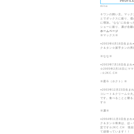
PROFIL
misa
６ワンの飼い主。マック
とでダックスに嵌り、僅
に増加。‘なな’に出会っ
ショーに嵌り、凛が念願の
ホームページ
※マックス※
●2003年4月18日生ま
ク＆タン☆派手タンの男
※なな※
●2003年7月18日生ま
☆2005年2月16日にマ
♪☆JKC.CH
※星斗（ホクト）※
●2003年12月23日生ま
コレート＆クリーム☆大
です。食べることと寝る
す☆
※凛※
●2004年11月3日生ま
ク＆タン☆将来は、ほ～
定です☆JKC.CH 現在
て頑張っています！！