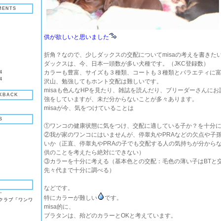
MENTS
供が欲しいと思いました
折角？なので、少しダックスの交配についてmisaの考えを書きた
ダックスは、今、日本一頭数が多い犬種です。（JKC登録数）
カラーも豊富、サイズも３種類、コートも３種類とバラエティに
4
4
沢山、勉強してもホント交配は難しいです。
misaも色んなHPを見たり、雑誌を読んだり、ブリーダーさんに
KBACK
強をしていますが、未だ分からないことが多々あります。
misaが今、気をつけていることは
S
①ワンコの健康状態に気をつけ、交配に適している子か？を十分
②我が家のワンコにはいませんが、停睾丸やPRAなどの欠点や子
いか（正直、停睾丸やPRAの子でも交配する人の気持ちが分から
供のことを考えたら絶対にできない）
③カラーを十分に考える（基本色との交配：毛色の薄い子はBTと
先々代まで十分に調べる）
などです。
・
特にカラーが難しい
です。
クラブ「ワンワ
misa的に、
ブラタンは、殆どのカラーとOKと考えています。