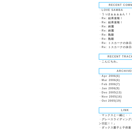
RECENT COM
・
LOVE SAMBA
・
うっはぁぁぁぁん！！
・
Re: 結果速報！
・
Re: 結果速報！
・
Re: 綺麗
・
Re: 綺麗
・
Re: 熟睡
・
Re: 熟睡
・
Re: トスカーナの休日
・
Re: トスカーナの休日
RECENT TRAC
・
こんにちわ。
ARCHIVE
・
Apr 2006(6)
・
Mar 2006(6)
・
Feb 2006(7)
・
Jan 2006(9)
・
Dec 2005(13)
・
Nov 2005(16)
・
Oct 2005(19)
LINK
・
マックスと一緒に・・
・
グレースライディング
ン日記！！」
・
ダックス親子と子供達