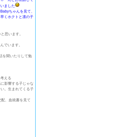
いました
Babyちゃんを見て、
早くホクトと凛の子
いと思います。
富んでいます。
お話を聞いたりして勉
に考える
孫に影響する子じゃな
ない。生まれてくる子
交配、血統書を見て