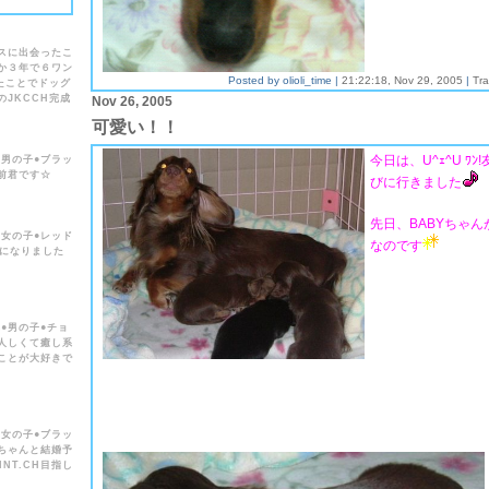
E
スに出会ったこ
か３年で６ワン
Posted by olioli_time |
21:22:18, Nov 29, 2005
|
Tr
たことでドッグ
JKCCH完成
Nov 26, 2005
可愛い！！
今日は、U^ｪ^U ﾜ
れ●男の子●ブラッ
前君です☆
びに行きました
先日、BABYちゃ
れ●女の子●レッド
なのです
マになりました
れ●男の子●チョ
人しくて癒し系
ことが大好きで
れ●女の子●ブラッ
ちゃんと結婚予
INT.CH目指し