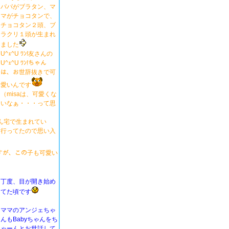
パパがブラタン、マ
マがチョコタンで、
チョコタン２頭、ブ
ラクリ１頭が生まれ
ました
U^ｪ^U ﾜﾝ!友さんの
U^ｪ^U ﾜﾝ!ちゃん
は、お世辞抜きで可
愛いんです
（misaは、可愛くな
いなぁ・・・って思
さん宅で生まれてい
に行ってたので思い入
んですが、この子も可愛い
丁度、目が開き始め
てた頃です
ママのアンジェちゃ
んもBabyちゃんをち
ゃーんとお世話して