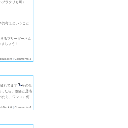
いブラクリも可）
sa的考えということ
できるブリーダーさん
めましょう！
ackBack:0
|
Comments:3
、疲れてます
その仕
わったら、腰痛と足痛
出たら、ワンコに何
ackBack:0
|
Comments:4