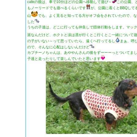
cafeの後は、車で10分ほどの公園へ移動して遊び～
この公園、
もノーリードでも遊べるくらいです
が、公園に着くとBBQして
山
でも、よく見ると知ってる方がオフ会をされていたので、な
した
うちの子達は、どこに行っても仲良しで団体行動をします。マッ
派なんだけど、ホクトと涙は凛が行くとこ行くとこ一緒について
の子がいない～って思っていたら、遠くへ行ってるし
まぁ、呼
ので、そんなに心配はしないんだけど
カプチーノちゃんは、あややんさんの後をずーーーっとついてま
子達と走ったりして楽しんでいたと思います