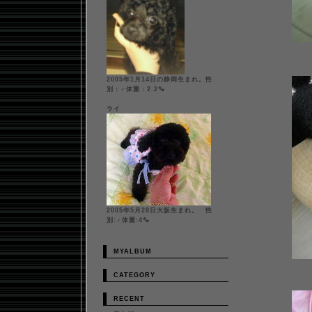
2005年1月14日の静岡生まれ。性
別：♂体重：2.2㌔
ライ
2005年5月28日大阪生まれ。 性
別:♂体重:4㌔
MYALBUM
CATEGORY
RECENT