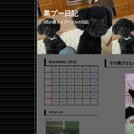
黒プー日記
2匹の黒トイプードルの日記
November, 2010
その遊びはな
日
月
火
水
木
金
土
-
01
02
03
04
05
06
07
08
09
10
11
12
13
14
15
16
17
18
19
20
21
22
23
24
25
26
27
28
29
30
-
-
-
-
PROFILE
たる