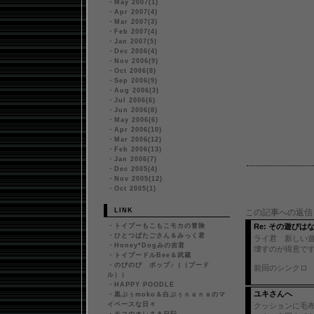
・
May 2007(1)
・
Apr 2007(4)
・
Mar 2007(3)
・
Feb 2007(4)
・
Jan 2007(5)
・
Dec 2006(4)
・
Nov 2006(9)
・
Oct 2006(8)
・
Sep 2006(9)
・
Aug 2006(3)
・
Jul 2006(6)
・
Jun 2006(8)
・
May 2006(6)
・
Apr 2006(10)
・
Mar 2006(12)
・
Feb 2006(13)
・
Jan 2006(7)
・
Dec 2005(4)
・
Nov 2005(12)
・
Oct 2005(1)
LINK
この記事への返信
・
トイプーもこもこモカの冒険
Re: その遊びは
・
ひとつばたごさん＆みっく君
ライ君 新しい遊
・
Honey*Dogみの吉君
壊すのが得意です。
・
トイプードルBee＆武蔵
・
のびのび ポップ♪（（プード
前回のシンクロ
ル））
・
HAPPY POODLE
ユキさんへ
・
黒ぷぅmoko＆白ぷぅｎａｎａのマ
イペースな日々
クッションに毛