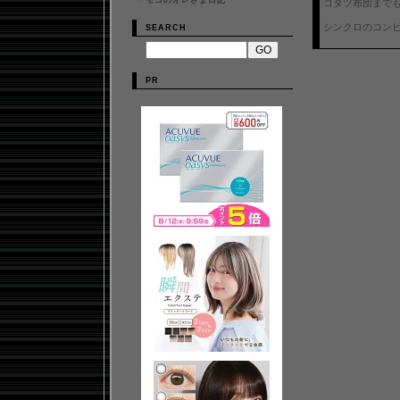
・
モコのオレさま日記
コタツ布団まで
シンクロのコンビ
SEARCH
PR