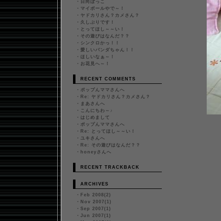
・
日向ぼっこ
・
マイボールやで～！
・
ヤドカリさん？カメさん？
・
久しぶりです！
・
とってほし～～い！
・
その遊びはなんだ？？
・
シンクロかっ！！
・
愛しいパンダちゃん！！
・
ほしいなぁ～！
・
お花見へ～！
RECENT COMMENTS
・
ポップんママさんへ
・
Re: ヤドカリさん？カメさん？
・
まあさんへ
・
こんにちわ～♪
・
はじめまして
・
ポップんママさんへ
・
Re: とってほし～～い！
・
ユキさんへ
・
Re: その遊びはなんだ？？
・
honeyさんへ
RECENT TRACKBACK
ARCHIVES
・
Feb 2008(2)
・
Nov 2007(1)
・
Sep 2007(1)
・
Jun 2007(1)