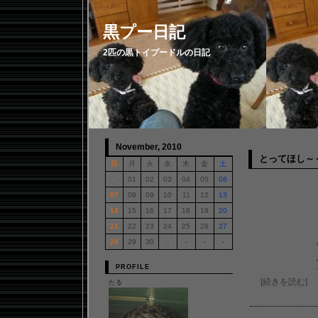
黒プー日記
2匹の黒トイプードルの日記
November, 2010
とってほし～
日
月
火
水
木
金
土
めちゃ久
-
01
02
03
04
05
06
07
08
09
10
11
12
13
14
15
16
17
18
19
20
たる・ライ
動画で
21
22
23
24
25
26
27
28
29
30
-
-
-
-
ワンダーボ
おねだり
PROFILE
チョロチョ
[
続きを読む
]
たる