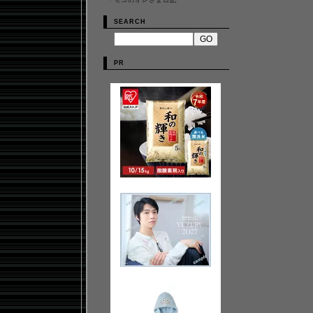
・
モコのオレさま日記
SEARCH
PR