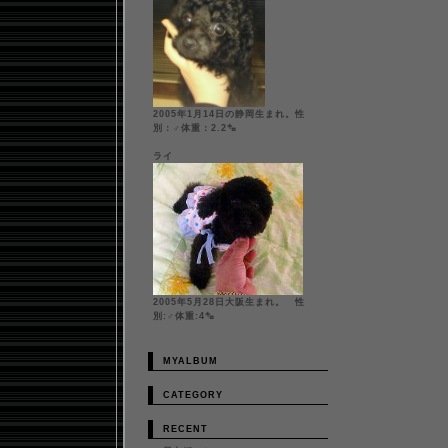
2005年1月14日の静岡生まれ。性
別：♂体重：2.2㌔
ライ
2005年5月28日大阪生まれ。 性
別:♂体重:4㌔
MYALBUM
CATEGORY
RECENT