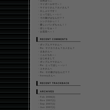
・
日向ぼっこ
・
マイボールやで～！
・
ヤドカリさん？カメさん？
・
久しぶりです！
・
とってほし～～い！
・
その遊びはなんだ？？
・
シンクロかっ！！
・
愛しいパンダちゃん！！
・
ほしいなぁ～！
・
お花見へ～！
RECENT COMMENTS
・
ポップんママさんへ
・
Re: ヤドカリさん？カメさん？
・
まあさんへ
・
こんにちわ～♪
・
はじめまして
・
ポップんママさんへ
・
Re: とってほし～～い！
・
ユキさんへ
・
Re: その遊びはなんだ？？
・
honeyさんへ
RECENT TRACKBACK
ARCHIVES
・
Feb 2008(2)
・
Nov 2007(1)
・
Sep 2007(1)
・
Jun 2007(1)