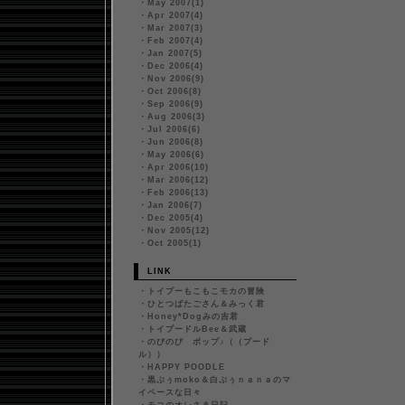
・
May 2007(1)
・
Apr 2007(4)
・
Mar 2007(3)
・
Feb 2007(4)
・
Jan 2007(5)
・
Dec 2006(4)
・
Nov 2006(9)
・
Oct 2006(8)
・
Sep 2006(9)
・
Aug 2006(3)
・
Jul 2006(6)
・
Jun 2006(8)
・
May 2006(6)
・
Apr 2006(10)
・
Mar 2006(12)
・
Feb 2006(13)
・
Jan 2006(7)
・
Dec 2005(4)
・
Nov 2005(12)
・
Oct 2005(1)
LINK
・
トイプーもこもこモカの冒険
・
ひとつばたごさん＆みっく君
・
Honey*Dogみの吉君
・
トイプードルBee＆武蔵
・
のびのび ポップ♪（（プード
ル））
・
HAPPY POODLE
・
黒ぷぅmoko＆白ぷぅｎａｎａのマ
イペースな日々