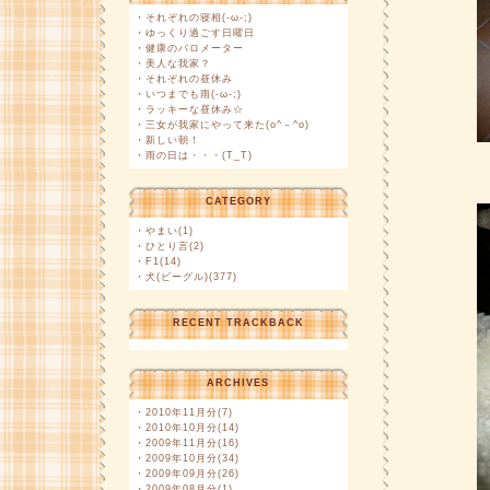
・
それぞれの寝相(-ω-;)
・
ゆっくり過ごす日曜日
・
健康のバロメーター
・
美人な我家？
・
それぞれの昼休み
・
いつまでも雨(-ω-;)
・
ラッキーな昼休み☆
・
三女が我家にやって来た(o^－^o)
・
新しい朝！
・
雨の日は・・・(T_T)
CATEGORY
・
やまい(1)
・
ひとり言(2)
・
F1(14)
・
犬(ビーグル)(377)
RECENT TRACKBACK
ARCHIVES
・
2010年11月分(7)
・
2010年10月分(14)
・
2009年11月分(16)
・
2009年10月分(34)
・
2009年09月分(26)
・
2009年08月分(1)