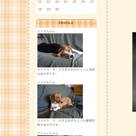
21
22
23
24
25
26
27
28
29
30
-
-
-
-
PROFILE
カーラちゃん
２００４・８・２５生まれのちょっと内気
な女の子です。
メーラちゃん
２００５・３・６生まれのちょっと爆裂気
味の女の子です。
アーニャちゃん