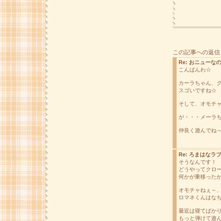
この記事への返信
Re: おニューな
こんばんわ☆
カーラちゃん、
スゴいですね☆
そして、オモチャ
が・・・メーラ
仲良く遊んでね～
Re: ろまはなラ
そうなんです！
どうやってクロ
何かが乗移った
オモチャねぇ～
ロマネくんはな
最近は寝てばか
もっと弾けて遊