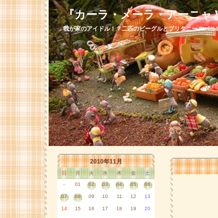
『カーラ・メーラ・アーニャ
我が家のアイドル！？二匹のビーグルとブリタニースパニ
2010年11月
日
月
火
水
木
金
土
-
01
02
03
04
05
06
07
08
09
10
11
12
13
14
15
16
17
18
19
20