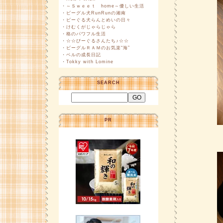
・
～Ｓｗｅｅｔ home～優しい生活
・
ビーグル犬RunRunの湘南
・
ビーぐる犬らんとめいの日々
・
けむくがじゃらじゃら
・
格のパワフル生活
・
☆☆びーぐるさんたち♪☆☆
・
ビーグルＲＡＭのお気楽“海”
・
ベルの成長日記
・
Tokky with Lomine
SEARCH
PR