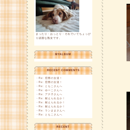
まったり・おっとり・それでいてちょっぴ
り頑固な熟女です。
MYALBUM
RECENT COMMENTS
・
Re: 窓際の女達！
・
Re: 窓際の女達！
・
Re: ともこさんへ
・
Re: ゆーこさんへ
・
Re: アチ子さんへ
・
Re: 耐えられるか！
・
Re: 耐えられるか！
・
Re: 耐えられるか！
・
Re: ランままさんへ
・
Re: ともこさんへ
RECENT