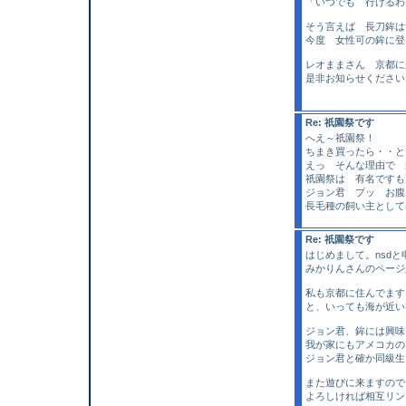
「いつでも 行けるわ
そう言えば 長刀鉾は
今度 女性可の鉾に登
レオままさん 京都に
是非お知らせください
Re: 祇園祭です
へえ～祇園祭！
ちまき買ったら・・と
えっ そんな理由で 
祇園祭は 有名ですも
ジョン君 プッ お腹
長毛種の飼い主として
Re: 祇園祭です
はじめまして。nsdと
みかりんさんのページ
私も京都に住んでます
と、いっても海が近い
ジョン君、鉾には興味
我が家にもアメコカの
ジョン君と確か同級生
また遊びに来ますので
よろしければ相互リン