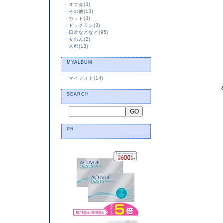
・
オフ会(3)
・
その他(13)
・
カット(3)
・
ドッグラン(3)
・
日常などなど(95)
・
友わん(2)
・
京都(13)
MYALBUM
・
マイフォト(14)
SEARCH
PR