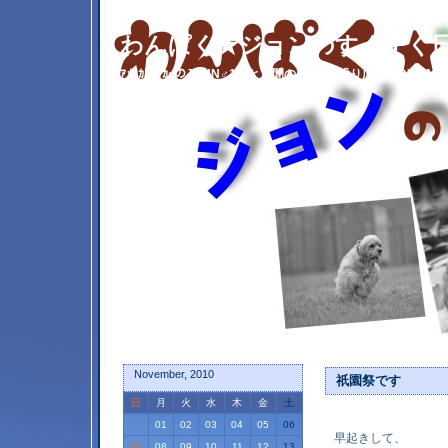
わんぱく★ジョンのすくすく
ｱﾒﾘｶﾝｺｯｶｰのJOHN♂1歳と人間のおﾁﾋﾞが繰り広げるDYNAMITE
November, 2010
祇園祭です
日
月
火
水
木
金
土
-
01
02
03
04
05
06
早起きして、
07
08
09
10
11
12
13