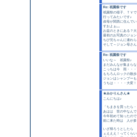
Re: 祇園祭です
祇園祭の様子、ＴＶで
行ってみたいです♪
叔母が関西に住んでい
すおよぉ｡｡
お盆のときにある？大
最初のお写真のジョン
ちび兄ちゃんに連れら
そして～ジョン母さん
Re: 祇園祭です
いいな～ 祇園祭♪
まだみんなが集まらな
こっちは今 雨・・・
もちろんロックの散歩
ジョンはシャンプーも
うちは・・・・大変！
★みかりんさん★
こんにちは♪
「ちまきを買ったら・
あはは 世の中なんでも
今年初めて知ったので
前に来た時は 人が多
いざ帰ろうとしたら
ぇえええ！ってくらい汚