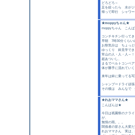
どろどろ～
足を絞ったら 水がジ
帰って即行 シャワー
★moppyちゃん★
moppyちゃん こん
コンチキチン行ってき
早朝 7時30分くら
お祭気分は ちょっと
ゆっくり 鉾見学できま
宵山の人・人・人～！
超あついし、
まるでベルトコンベ
体が勝手に流れていく
来年は鉾に乗ってる写
シャンプードライ頑張
その後は みんなで 爆
★れおママさん★
こんばんは★
今日は祇園祭のクライ
が、
無情の雨。。。
関係者の皆さん大変だっ
れおママさん 実は、