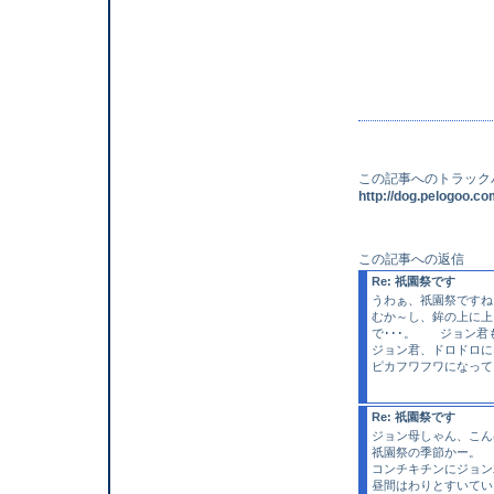
この記事へのトラック
http://dog.pelogoo.
この記事への返信
Re: 祇園祭です
うわぁ、祇園祭ですね
むか～し、鉾の上に上
で･･･。 ジョン君
ジョン君、ドロドロに
ピカフワフワになって
Re: 祇園祭です
ジョン母しゃん、こん
祇園祭の季節かー。
コンチキチンにジョン
昼間はわりとすいてい