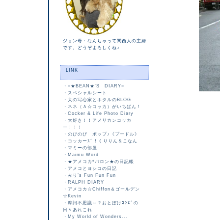
ジョン母：なんちゃって関西人の主婦
です。どうぞよろしくね♪
LINK
・
=★BEAN★'S DIARY=
・
スペシャルシート
・
犬の写心家とホタルのBLOG
・
ネネ（Ａ☆コッカ）がいちばん！
・
Cocker & Life Photo Diary
・
大好き！！アメリカンコッカ
ー！！！
・
のびのび ポップ♪《プードル》
・
コッカーｽﾞ！くりりん＆こなん
・
マミーの部屋
・
Maimu Word
・
★アメコカ*バロン★の日記帳
・
アメコとヨシコの日記
・
みり’s Fun Fun Fun
・
RALPH DIARY
・
アメコカ☆Chiffon＆ゴールデン
☆Kevin
・
摩訶不思議～？おとぼけｺﾝﾋﾞの
日々あれこれ
・
My World of Wonders...