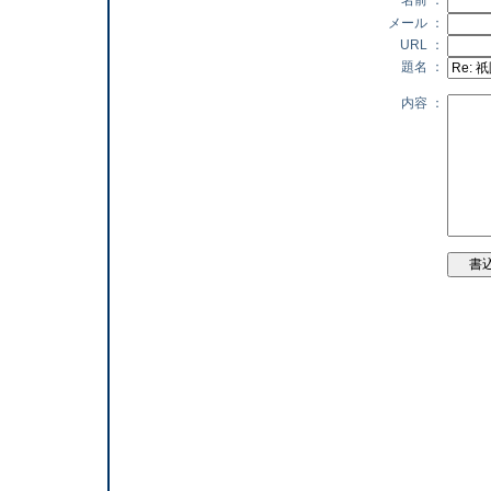
名前 ：
メール ：
URL ：
題名 ：
内容 ：