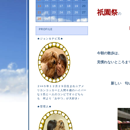
14
15
16
17
18
19
20
祇園祭
21
22
23
24
25
26
27
の
28
29
30
-
-
-
-
『鉾
PROFILE
★ジョン＆チビ兄★
今朝の散歩は、
見慣れないところまで連れ
新しい 匂い
２○○５年１２月２９日生まれ☆アメ
リカンコッカーと人間６歳のハイパー
な１匹と一人のコンビです☆どちら
ク
も 何より「おやつ」が大好き♪
★管理人★