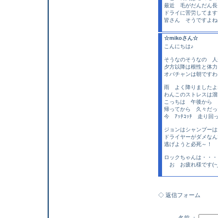
最近 毛がだんだん
ドライに苦労してます
皆さん そうですよね
☆mikoさん☆
こんにちは♪
そうなのそうなの 人
夕方以降は根性と体力い
オバチャンは朝ですわ
雨 よく降りましたよ
わんこのストレスは溜
こっちは 午後から 
帰ってから 久々だっ
今 ｱｯﾁｺｯﾁ 走り回っ
ジョンはシャンプーは
ドライヤーがダメなんで
逃げようと必死～！
ロックちゃんは・・・ 大
お お疲れ様です(~_~
◇ 返信フォーム