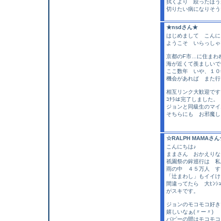
拭くより 絞ったほうが
切りたい病になりそう
★nsdさん★
はじめまして こんにち
ようこそ いらっし
京都のF市…に住まわ
海が近くて羨ましいで
ここ数年 いや、１０
機会があれば また行
相互リンク大歓迎です!(^
ｺﾁﾗは完了しました。
ジョンと同級生のマイ
そちらにも お邪魔し
☆RALPH MAMAさん
こんにちは♪
ままさん おかえりなさ
祇園祭の鉾巡行は 私
雨の中 ４５万人 す
「辻まわし」もイイけ
間違ってたら 大ﾋﾝｼ
がスキです。
ジョンのモコモコ好き
嬉しいなぁ(〃ー〃)
パピーの間はモコモコ