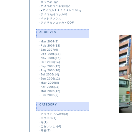
・
ロックの日記
・
アメコのコユキ奮戦記
・
●アメコカＴＩＦＦＡＮＹBlog
・
アメコカ州コッカ村
・
ペットリンクス
・
アメリカンコッカ・COM
ARCHIVES
・
Mar 2007(3)
・
Feb 2007(13)
・
Jan 2007(9)
・
Dec 2006(14)
・
Nov 2006(15)
・
Oct 2006(14)
・
Sep 2006(12)
・
Aug 2006(10)
・
Jul 2006(14)
・
Jun 2006(12)
・
May 2006(8)
・
Apr 2006(11)
・
Mar 2006(12)
・
Feb 2006(2)
CATEGORY
・
アジリティへの道(3)
・
ホタパパ(1)
・
海(1)
・
これいいよ♪(4)
・
帰省(3)