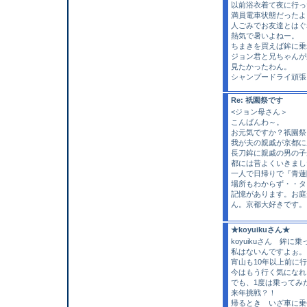
以前浴衣着て夜に行っ
満員電車状態だったよ
人ごみでお友達とはぐ
熱気で暑いよねー。
ちまきを買えば鉾に乗
ジョン君と兄ちゃんが
見たかったわん。
シャンプードライ頑張
Re: 祇園祭です
<ジョン母さん＞
こんばんわ～。
お元気ですか？祇園祭
我が夫の親戚が京都に
長刀鉾に親戚の男の子
都には昔よくいきまし
一人で日帰りで『青蓮
場所もわからず・・タ
記憶があります。お庭
ん。京都大好きです。
★koyuikuさん★
koyuikuさん 鉾
私はないんですよぉ。
宵山も10年以上前に
今はもう行く気になれま
でも、1度は乗ってみ
来年挑戦？！
帰るとき いざ車に乗