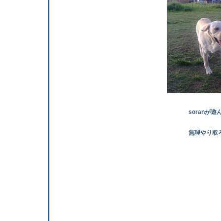
soranが遊ん
無理やり取ろう