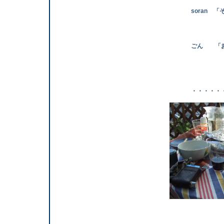
soran 「そ
まま 
どう思
ごん 「おかあ
はよ慣れ
・・・・・・・で日