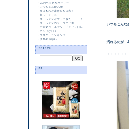
・
G.おちゃめなポーリー
・
ごうちゃんROOM
・
今日もわが家はルル日和！
・
虹っ子イリス
・
ゴールデンがやってきた・・・！
・
ゴールデンのリーヴァイ君
いつもこんな感じで
・
デカ犬ゴールデン・「チビ」日記
・・・・ba
・
アンリな日々
・
ブログ ランキング
・
供血のお願い
汚れるのが 
SEARCH
・・・・・・・
PR