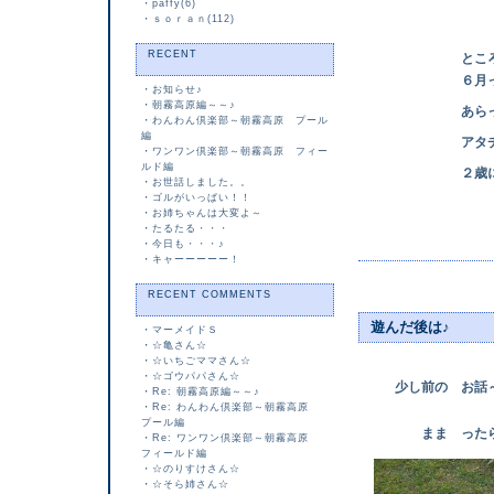
・
paffy(6)
・
ｓｏｒａｎ(112)
RECENT
ところで 明
６月って何が
・
お知らせ♪
・
朝霧高原編～～♪
あらっ？知
・
わんわん倶楽部～朝霧高原 プール
編
アタチのお
・
ワンワン倶楽部～朝霧高原 フィー
ルド編
２歳になるの
・
お世話しました。。
・
ゴルがいっぱい！！
・
お姉ちゃんは大変よ～
・
たるたる・・・
・
今日も・・・♪
・
キャーーーーー！
RECENT COMMENTS
遊んだ後は♪
・
マーメイドＳ
・
☆亀さん☆
・
☆いちごママさん☆
・
☆ゴウパパさん☆
少し前の お話
・
Re: 朝霧高原編～～♪
・
Re: わんわん倶楽部～朝霧高原
プール編
まま ったらネ
・
Re: ワンワン倶楽部～朝霧高原
フィールド編
・
☆のりすけさん☆
・
☆そら姉さん☆