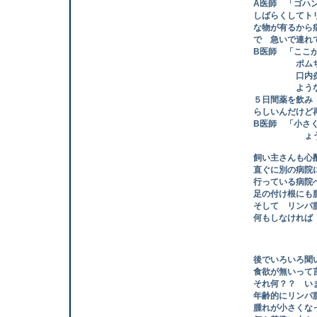
A医師 「ゴハン
しばらくしてトリ
な物が有るから病
で 急いで連れて
B医師 「ここが
ポムちゃんの年
口内炎の炎症を
ようなら 検
５日間薬を飲み 
らしいんだけど再
B医師 「小さくな
ょう」
飼い主さんも心配
直ぐに別の病院に
行っている病院へ
足の付け根にも腫
そして リンパ腫
何もしなければ 
後でいろいろ聞い
食欲が無いって言
それ何？？ いま
年齢的にリンパ腫
腫れが小さくなっ