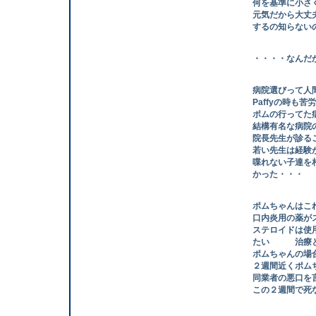
何を基準に小さく
元気だから大丈夫
するの知らないの
・・・・なんだか・・
病院選びって人間
Paffyの時も苦
ポムの行ってた病
結構有名な病院
院長先生が診るこ
若い先生は経験が
喋れない子達を相
かった・・・
ポムちゃんはこれ
口内炎用の薬がス
ステロイドは使用
たい 治療として
ポムちゃんの場合
２週間近くポムち
同業者の悪口を言
この２週間で死な