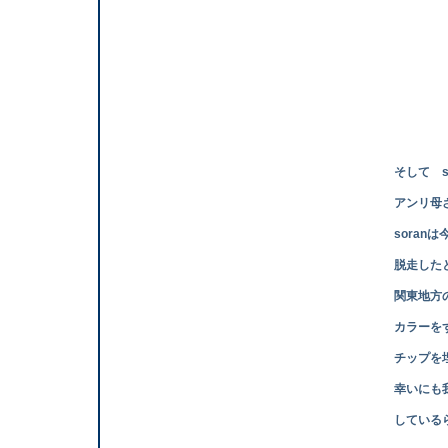
そして sora
アンリ母さんが
soranは今の
脱走したとか 
関東地方の我が
カラーをずっと付
チップを埋める
幸いにも我が家
しているら