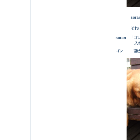
soran
それにしても
soran 「ゴ
入れてくれない
ゴン 「誰が 