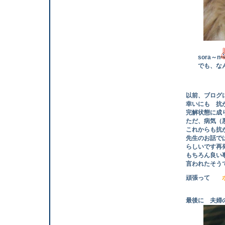
sora～n
でも、な
以前、ブログに
幸いにも 抗がん
完解状態に成り
ただ、病気（悪性
これからも抗がん
先生のお話では 
らしいです再発す
もちろん良い事で
言われたそうで
頑張って
最後に 夫婦の