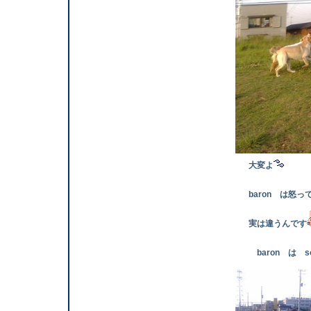
大変よ
baron は怒っ
実は違うんです
baron は so