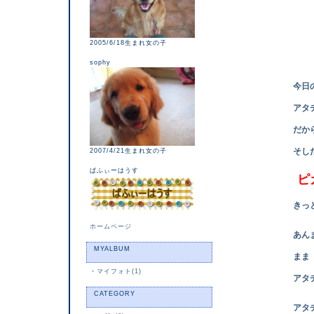
2005/6/18生まれ女の子
sophy
今日の 雷は
アタチ 今まで
だから 今日
そし
2007/4/21生まれ女の子
ぱふぃーはうす
ピ
きっと近所の
ホームページ
あんまり怖く
MYALBUM
まま に抱っこ
・
マイフォト(1)
アタチ 雷なん
CATEGORY
アタチの苦手