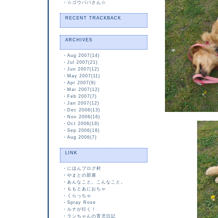
・
☆ゴウパパさん☆
RECENT TRACKBACK
ARCHIVES
・
Aug 2007(14)
・
Jul 2007(21)
・
Jun 2007(12)
・
May 2007(11)
・
Apr 2007(9)
・
Mar 2007(12)
・
Feb 2007(7)
・
Jan 2007(12)
・
Dec 2006(13)
・
Nov 2006(16)
・
Oct 2006(19)
・
Sep 2006(18)
・
Aug 2006(7)
LINK
・
にほんブログ村
・
やまとの部屋
・
あんなこと。こんなこと。
・
ももとあにおちゃ
・
くらっちゃ
・
Spray Rose
・
ルナが行く！
・
ランちゃんの育児日記