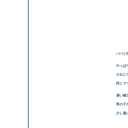
パパと同
やっぱり、パ
それにケアリイ兄
同じママ
凄い確立で見
男の子だけあっ
少し遠いところ