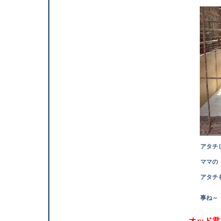
アタチじゃ
ママ
アタチもクレア
事ね
オッド君