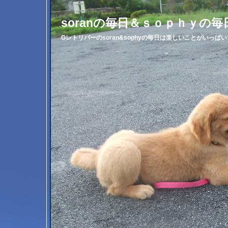
soranの毎日＆ｓｏｐｈｙの毎
Gレトリバーのsoran&sophyの毎日は楽しいことがいっぱ