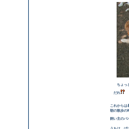
ちょっと 
だれ
の
これからは暑くな
朝の散歩の時間は
飼い主のパパ＆マ
うちは ぱぱ