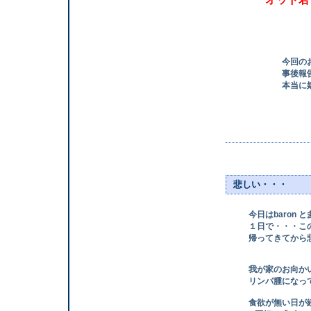
今回のお写真 
事後報告で
本当に嬉しくっ
by s
悲しい・・・
今日はbaron 
１日で・・・この
帰ってきてから悲
我が家のお向かい
リンパ腫になって
食欲が無い日が続