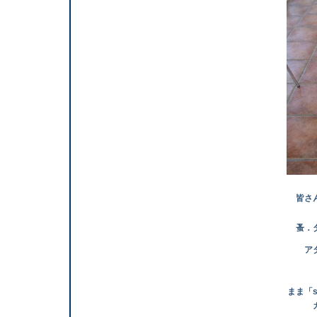
皆さん フ
蚤．ダニ 対
アタチは今日
まま「soran
カット