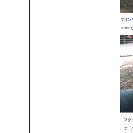
マリンちゃんた
baronもタ
アタチ と b
ボールの取り