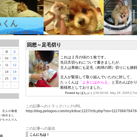
っくん
っくんの日々を綴ります
回想～足毛切り
木
金
土
これは２月の頃の１枚です。
3
04
05
先日爪切られについて書きましたが、
0
11
12
主人は果敢にも足毛（肉球の間）切りにも挑
7
18
19
主人が緊張して取り組んでいたのに対して、
4
25
26
たっくんは
「よきにはからえ」
と言わんばか
1
-
-
殿様然としておりました。
Posted by ばんぶぅ |
00:00:00, May 26, 2005
|
Tr
この記事へのトラックバックURL
http://dog.pelogoo.com/myktkuc1227/rtb.php?no=11170667947
、主人の熱意
い始めまし
かちゃんりん
この記事への返信
こんにちは！