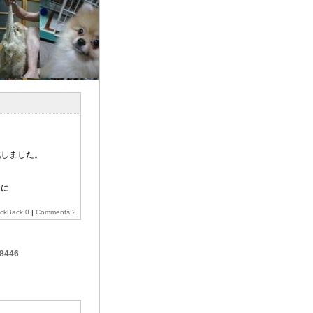
戦しました。
りに
ackBack:0
|
Comments:2
88446