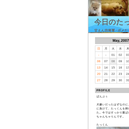
今日のた
甘えん坊将軍♂ポメた
May, 2007
日
月
火
水
-
-
01
02
0
06
07
08
09
1
13
14
15
16
1
20
21
22
23
2
27
28
29
30
3
PROFILE
ばんぶぅ
犬嫌いだったはずなのに
に負けて、たっくんを飼
た。今ではすっかり親ば
ちゃんちゃりんです。
たっくん