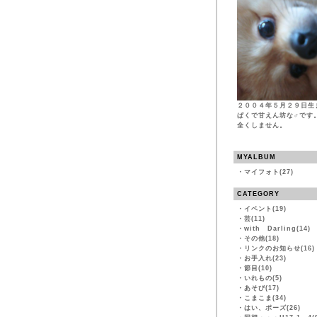
２００４年５月２９日生
ぱくで甘えん坊な♂です
全くしません。
MYALBUM
・
マイフォト(27)
CATEGORY
・
イベント(19)
・
芸(11)
・
with Darling(14)
・
その他(18)
・
リンクのお知らせ(16)
・
お手入れ(23)
・
節目(10)
・
いれもの(5)
・
あそび(17)
・
こまこま(34)
・
はい、ポーズ(26)