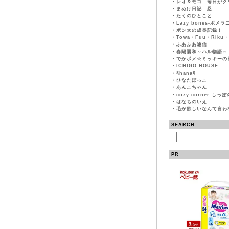
・
レオ＆モコ 毎日がク
・
まぬけ日記 忍
・
たくのひとこと
・
Lazy bones-ポメ
・
ポン太の成長記録！
・
Towa・Fuu・Riku・
・
ふあふあ通信
・
春陽麗和～ハル物語～
・
でかポメ☆ミッキーの
・
ICHIGO HOUSE
・
§hana§
・
ひなたぼっこ
・
あんこちゃん
・
cozy corner しっ
・
はなちのいえ
・
毛が欲しいなんて言わ
SEARCH
PR