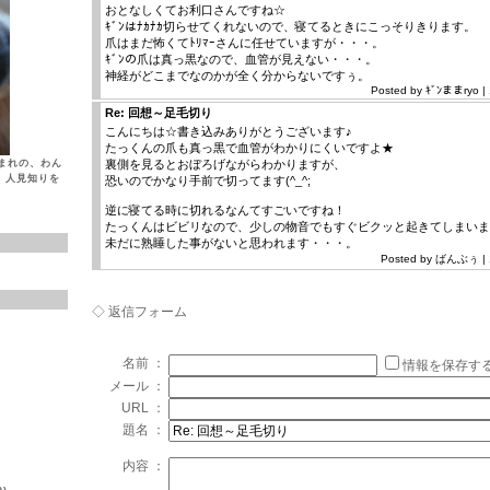
おとなしくてお利口さんですね☆
ｷﾞﾝはﾅｶﾅｶ切らせてくれないので、寝てるときにこっそりきります。
爪はまだ怖くてﾄﾘﾏｰさんに任せていますが・・・。
ｷﾞﾝの爪は真っ黒なので、血管が見えない・・・。
神経がどこまでなのかが全く分からないですぅ。
Posted by ｷﾞﾝままryo | 
Re: 回想～足毛切り
こんにちは☆書き込みありがとうございます♪
たっくんの爪も真っ黒で血管がわかりにくいですよ★
まれの、わん
裏側を見るとおぼろげながらわかりますが、
。人見知りを
恐いのでかなり手前で切ってます(^_^;
逆に寝てる時に切れるなんてすごいですね！
たっくんはビビリなので、少しの物音でもすぐビクッと起きてしまいま
未だに熟睡した事がないと思われます・・・。
Posted by ばんぶぅ | 1
◇ 返信フォーム
名前 ：
情報を保存す
メール ：
URL ：
題名 ：
内容 ：