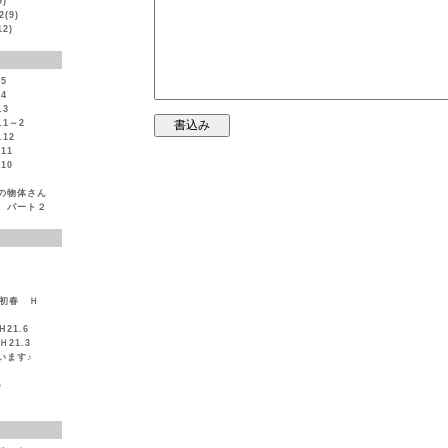
)
(9)
2)
5
4
3
1～2
12
11
10
の物体さん
 パート２
 初春 Ｈ
21.6
21.3
います♪
♪