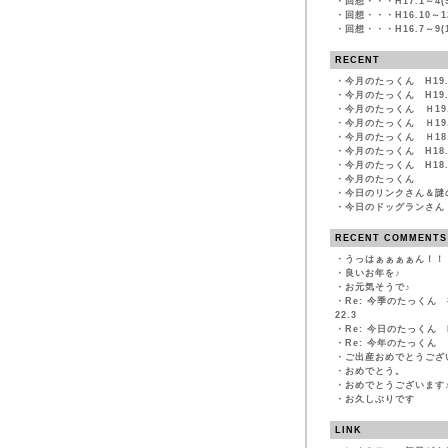
・
回想・・・H17.1～4(9
・
回想・・・H16.10～12
・
回想・・・H16.7～9(1
RECENT
・
今月のたっくん H19.
・
今月のたっくん H19.
・
今月のたっくん Ｈ19.
・
今月のたっくん Ｈ19.
・
今月のたっくん Ｈ18.
・
今月のたっくん H18.
・
今月のたっくん H18.
・
今月のたっくん
・
今日のリンクさん＆謎
・
今日のドッグランさん
RECENT COMMENTS
・
うっはぁぁぁぁん！！
・
良いお年を♪
・
お元気そうで♪
・
Re: 今季のたっくん
22.3
・
Re: 今日のたっくん H
・
Re: 今年のたっくん Ｈ
・
ご出産おめでとうござ
・
おめでとう。
・
おめでとうございます
・
お久しぶりです
LINK