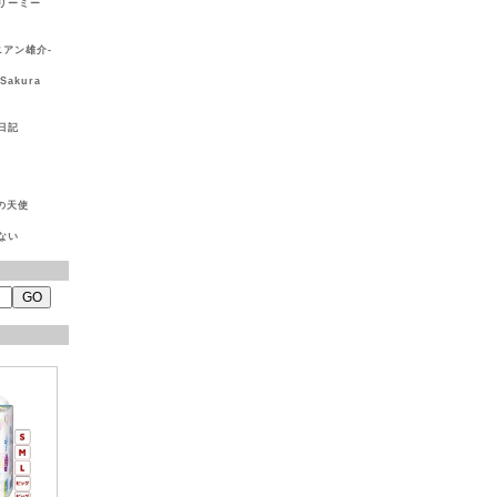
リーミー
ラニアン雄介-
Sakura
日記
ぽの天使
ない